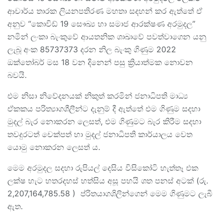
ආචාර්ය තාරක ලියනපතිරණ මහතා සදහන් කර ඇත්තේ ඒ
අනුව “කොවිඩ් 19 සෞඛ්‍ය හා සමාජ ආරක්ෂණ අරමුදල”
නමින් ලංකා බැංකුවේ ආයතනික ශාඛාවේ පවත්වාගෙන යනු
ලැබූ අංක 85737373 දරන නිල බැංකු ගිණුම 2022
ඔක්තෝබර් මස 18 වන දිනෙන් පසු ක්‍රියාත්මක නොවන
බවයි.
එම නිසා නිවේදනයක් නිකුත් කරමින් ජනාධිපති මාධ්‍ය
ඒකකය පරිත්‍යාගශීලීන්ට දැනුම් දී ඇත්තේ එම ගිණුම සදහා
මුදල් බැර නොකරන ලෙසත්, එම ගිණුමට බැර කිරීම සදහා
තවදුරටත් චෙක්පත් හා මුදල් ජනාධිපති කාර්යාලය වෙත
යොමු නොකරන ලෙසත් ය.
මෙම අරමුදල සදහා රුපියල් දෙසිය විසිකෝටි හැත්තෑ එක
ලක්ෂ හැට හතරදහස් හත්සිය අසූ පහයි ශත පනස් අටක් (රු.
2,207,164,785.58 ) ප්රිතයාගශිලින්ගෙන් මෙම ගිණුමට ලැබී
ඇත.