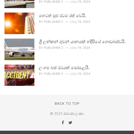
BY
PUBLISHER 3
මාර්තු 19, 2024
හෙටත් මුළු රටම රත් වෙයි.
BY
PUBLISHER 3
මාර්තු 19, 2024
ශ්‍රී ලන්කන් ගුවන් යානයක් හදිසියේ ගොඩබස්වයි.
BY
PUBLISHER 3
මාර්තු 19, 2024
ලංගම බස් රථයක් පෙරළෙයි.
BY
PUBLISHER 3
මාර්තු 19, 2024
BACK TO TOP
© 2021
රාවණා ලංකා
.