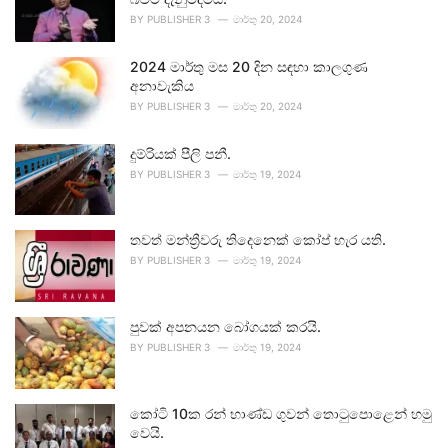
BY
PUBLISHER 3
මාර්තු 20, 2024
2024 මාර්තු මස 20 දින සඳහා කාලගුණ
අනාවැකිය
BY
PUBLISHER 3
මාර්තු 20, 2024
දුම්රියක් පීලි පනී.
BY
PUBLISHER 3
මාර්තු 19, 2024
තවත් මන්ත්‍රීවරු තිදෙනෙක් කෝප් හැර යති.
BY
PUBLISHER 3
මාර්තු 19, 2024
පුවක් අපනයන බෝගයක් කරයි.
BY
PUBLISHER 3
මාර්තු 19, 2024
කෝටි 10ක රන් භාණ්ඩ ගුවන් තොටුපොළෙන් හමු
වෙයි.