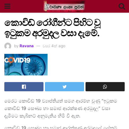
කොවිඩ් රෝගීන්ට පිහිට වූ
ඉටුකම අරමුදල වසා දැමේ.
by
Ravana
වසර 4ක් ago
මෙරට කොවිඩ් 19 ව්‍යාප්තියත් සමග ආරම්භ වුණු “ඉටුකම
කොවිඩ් 19 සෞඛ්‍ය හා සමාජ ආරක්ෂණ අරමුදල” වසා
දැමීමට කැබිනට් අනුමැතිය හිමි වී ඇත.
කොවිඩ් 19 සෞඛ්‍ය හා සමාජ ආරක්ෂණ අරමුදලේ ලේකම්