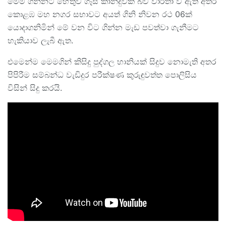
මෙම ගින්නට හේතුව ගෑස් කාන්දුවක් බව වාර්තා වී ඇති අතර
කොළඹ මහ නගර සභාවට අයත් ගිනි නිවන රථ 06ක්
යොදාගනිමින් මේ වන විට ගින්න මැඩ පවත්වා ගැනීමට
හැකියාව ලැබී ඇත.
එමෙන්ම මෙමගින් කිසිදු පුද්ගල හානියක් සිදුව නොමැති අතර
පිපිරීම සම්බන්ධ වැඩිදුර පරීක්ෂණ කුරුඳුවත්ත පොලිසිය
විසින් සිදු කරයි.