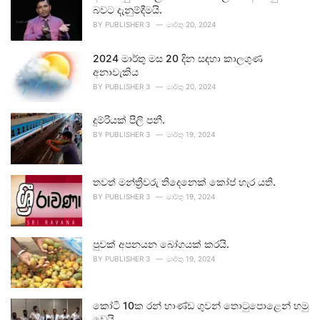
බවට දැනුම්දීමයි.
BY
PUBLISHER 3
මාර්තු 20, 2024
2024 මාර්තු මස 20 දින සඳහා කාලගුණ
අනාවැකිය
BY
PUBLISHER 3
මාර්තු 20, 2024
දුම්රියක් පීලි පනී.
BY
PUBLISHER 3
මාර්තු 19, 2024
තවත් මන්ත්‍රීවරු තිදෙනෙක් කෝප් හැර යති.
BY
PUBLISHER 3
මාර්තු 19, 2024
පුවක් අපනයන බෝගයක් කරයි.
BY
PUBLISHER 3
මාර්තු 19, 2024
කෝටි 10ක රන් භාණ්ඩ ගුවන් තොටුපොළෙන් හමු
වෙයි.