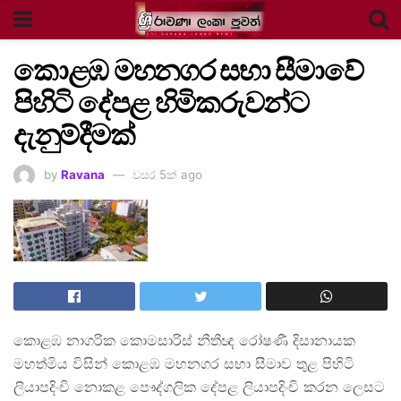
කොළඹ මහනගර සභා සීමාවේ
පිහිටි දේපළ හිමිකරුවන්ට
දැනුම්දීමක්
by
Ravana
වසර 5ක් ago
කොළඹ නාගරික කොමසාරිස් නීතීඥ රෝෂණී දිසානායක
මහත්මිය විසින් කොළඹ මහනගර සභා සීමාව තුළ පිහිටි
ලියාපදිංචි නොකළ පෞද්ගලික දේපළ ලියාපදිංචි කරන ලෙසට