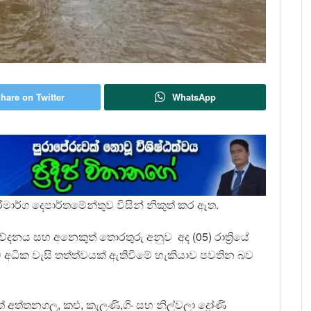
hare on Twitter
WhatsApp
මාර්ග දෙපාර්තමේන්තුව විසින් නිකුත් කර ඇත.
වේදනය සහ අනෙකුත් තොරතුරු අනුව අද (05) රාත්‍රියේ
වලට අධික වැසි තත්ත්වයක් ඇතිවීමේ හැකියාව පවතින බව
ත්තනගලු, කළු, කැලණි,ගිං සහ නිල්වලා ද්‍රෝණි