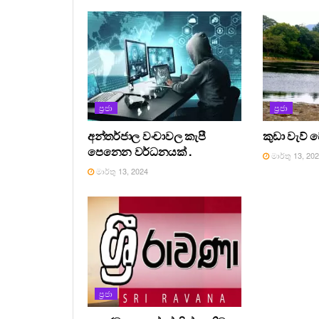
ප්‍රජා
ප්‍රජා
අන්තර්ජාල වංචාවල කැපී
කුඩා වැව් 
පෙනෙන වර්ධනයක් .
මාර්තු 13, 20
මාර්තු 13, 2024
ප්‍රජා