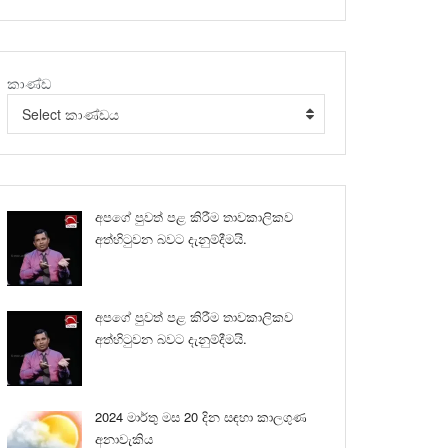
කාණ්ඩ
Select කාණ්ඩය
අපගේ පුවත් පළ කිරීම තාවකාලිකව
අත්හිටුවන බවට දැනුම්දීමයි.
අපගේ පුවත් පළ කිරීම තාවකාලිකව
අත්හිටුවන බවට දැනුම්දීමයි.
2024 මාර්තු මස 20 දින සඳහා කාලගුණ
අනාවැකිය