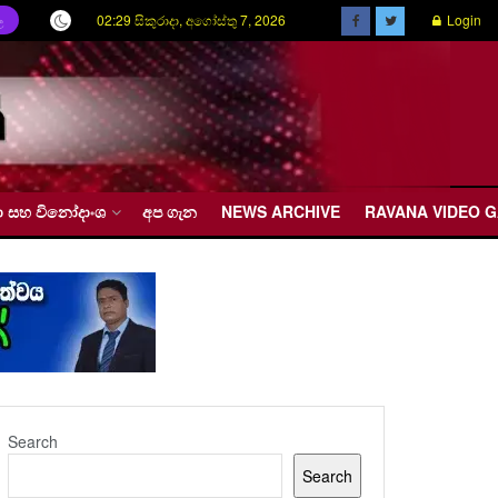
02:29 සිකුරාදා, අගෝස්තු 7, 2026
Login
ල
රීඩා සහ විනෝදාංශ
අප ගැන
NEWS ARCHIVE
RAVANA VIDEO 
Search
Search