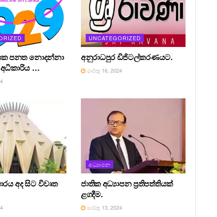
ORIZED
UNCATEGORIZED
ශක පනත නොදන්නා
අනුරාධපුර ඩිජිටල්කරණයට.
අධිකාරිය …
මාර්තු 16, 2024
24
අධ්‍යාපන
ාරය අද සිට විවෘත
ජාතික අධ්‍යාපන ප්‍රතිපත්තියක්
ළගදීම.
24
මාර්තු 13, 2024