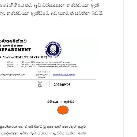
ක් හෝ කිහිපයකට දෑඩි වර්ෂාපතන තත්ත්වයක් ඇති
වතුර තත්ත්වයක් ඇතිවීමේ අවදානමක් පවතින බවයි.