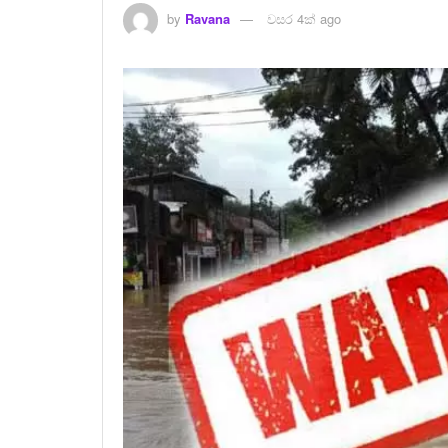
by
Ravana
වසර 4ක් ago