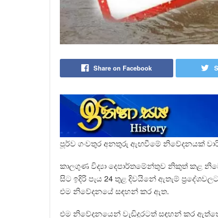
Share on Facebook
S
පූර්ව ගංවතුර අනතුරු ඇඟවීමේ නිවේදනයක් වාරි
කාලගුණ විද්‍යා දෙපාර්තමේන්තුව නිකුත් කළ නි
සිට ඉදිරි පැය 24 තුළ දිවයිනේ ඇතැම් ප්‍රදේශ
එම නිවේදනයේ සඳහන් කර ඇත.
එම නිවේදනයෙන් වැඩිදුරටත් සඳහන් කර ඇත්තේ අ