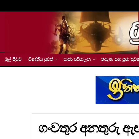
මුල් පිටුව
විදේශීය පුවත්
රාජ්‍ය පරිපාලන
තරුණ සහ ප්‍රජා පුවත
ගංවතුර අනතුරු ඇ