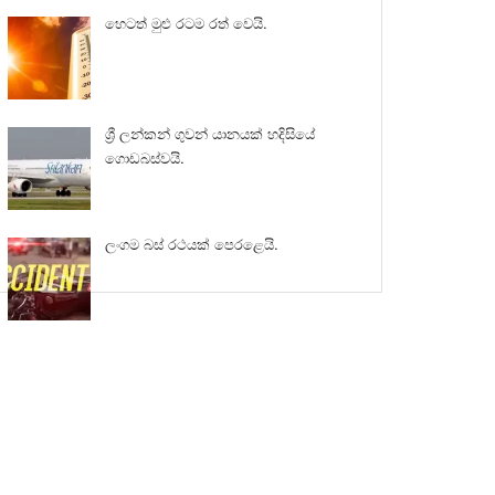
හෙටත් මුළු රටම රත් වෙයි.
ශ්‍රී ලන්කන් ගුවන් යානයක් හදිසියේ
ගොඩබස්වයි.
ලංගම බස් රථයක් පෙරළෙයි.