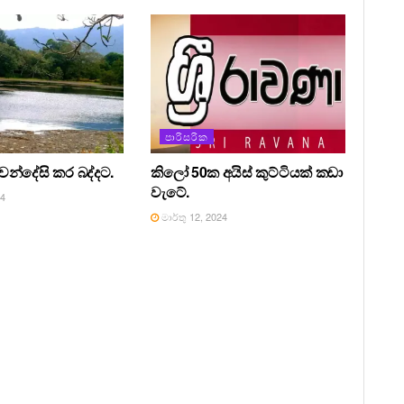
පාරිසරික
වෙන්දේසි කර බද්දට.
කිලෝ 50ක අයිස් කුට්ටියක් කඩා
වැටේ.
24
මාර්තු 12, 2024