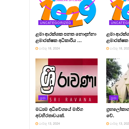
UNCATEGORIZED
UNCATEG
ළමා ආරක්ශක පනත නොදන්නා
ළමා ආරක්
ළමාරක්ෂක අධිකාරිය …
ළමාරක්ෂක 
මාර්තු 18, 2024
මාර්තු 18, 20
ප්‍රජා
ප්‍රජා
මධ්‍යම අධිවේගයේ මාර්ග
ග්‍රහලෝකාග
අවහිරතාවයක්.
වේ.
මාර්තු 13, 2024
මාර්තු 13, 20