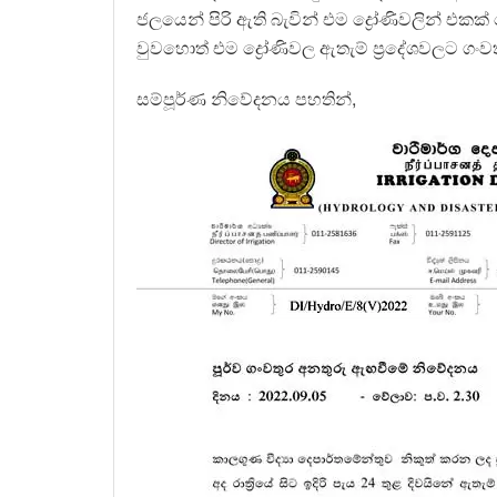
ජලයෙන් පිරි ඇති බැවින් එම ද්‍රෝණිවලින් එක
වුවහොත් එම ද්‍රෝණිවල ඇතැම් ප්‍රදේශවලට ගං
සම්පූර්ණ නිවේදනය පහතින්,