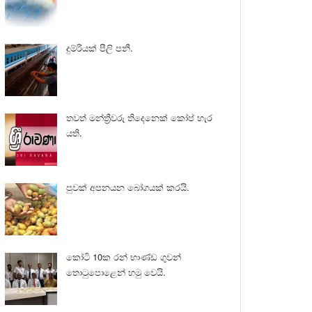
දුම්රියක් පීලි පනී.
තවත් මන්ත්‍රීවරු තිදෙනෙක් කෝප් හැර
යති.
පුවක් අපනයන බෝගයක් කරයි.
කෝටි 10ක රන් භාණ්ඩ ගුවන්
තොටුපොළෙන් හමු වෙයි.