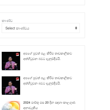
කාණ්ඩ
Select කාණ්ඩය
අපගේ පුවත් පළ කිරීම තාවකාලිකව
අත්හිටුවන බවට දැනුම්දීමයි.
අපගේ පුවත් පළ කිරීම තාවකාලිකව
අත්හිටුවන බවට දැනුම්දීමයි.
2024 මාර්තු මස 20 දින සඳහා කාලගුණ
අනාවැකිය