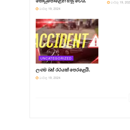
තොටුපොළෙන් හමු වෙයි.
මාර්තු 19, 20
මාර්තු 19, 2024
UNCATEGORIZED
ලංගම බස් රථයක් පෙරළෙයි.
මාර්තු 19, 2024