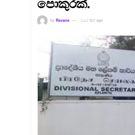
පොකුරක්.
by
Ravana
වසර 5ක් ago