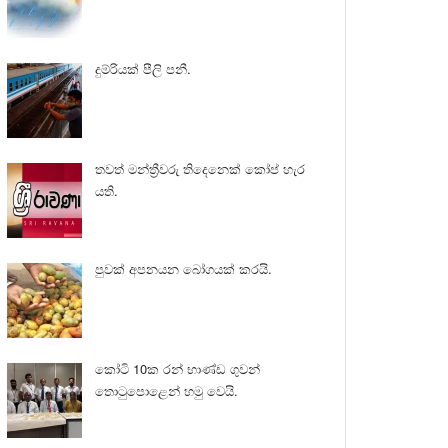
දුම්රියක් පීලි පනී.
තවත් මන්ත්‍රීවරු තිදෙනෙක් කෝප් හැර
යති.
පුවක් අපනයන බෝගයක් කරයි.
කෝටි 10ක රන් භාණ්ඩ ගුවන්
තොටුපොළෙන් හමු වෙයි.