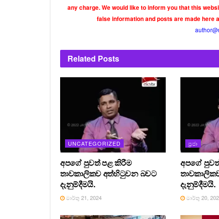
any charge. We would like to inform you that this webs
false information and posts are made here 
author@
Related
Posts
UNCATEGORIZED
ප්‍රජා
අපගේ පුවත් පළ කිරීම
අපගේ පුවත්
තාවකාලිකව අත්හිටුවන බවට
තාවකාලිකව
දැනුම්දීමයි.
දැනුම්දීමයි.
මාර්තු 21, 2024
මාර්තු 20, 20