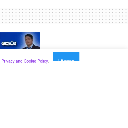
I Agree
r
Privacy and Cookie Policy
.
Search
Search
කාණ්ඩ
Select කාණ්ඩය