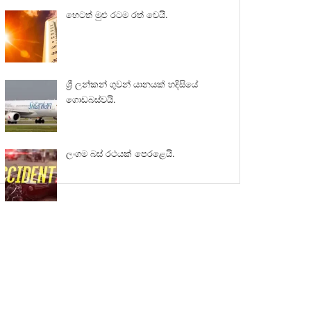
හෙටත් මුළු රටම රත් වෙයි.
ශ්‍රී ලන්කන් ගුවන් යානයක් හදිසියේ
ගොඩබස්වයි.
ලංගම බස් රථයක් පෙරළෙයි.