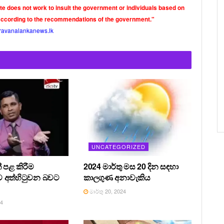
ite does not work to insult the government or individuals based on
according to the recommendations of the government."
ravanalankanews.lk
UNCATEGORIZED
 පළ කිරීම
2024 මාර්තු මස 20 දින සඳහා
 අත්හිටුවන බවට
කාලගුණ අනාවැකිය
මාර්තු 20, 2024
24