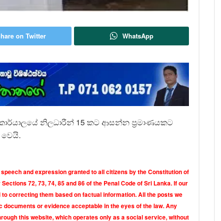
hare on Twitter
WhatsApp
කම් කාර්යාලයේ නිලධාරීන් 15 කට ආසන්න ප්‍රමාණයකට
 වෙයි.
 speech and expression granted to all citizens by the Constitution of
Sections 72, 73, 74, 85 and 86 of the Penal Code of Sri Lanka. If our
o correcting them based on factual information. All the posts we
tic documents or evidence acceptable in the eyes of the law. Any
rough this website, which operates only as a social service, without