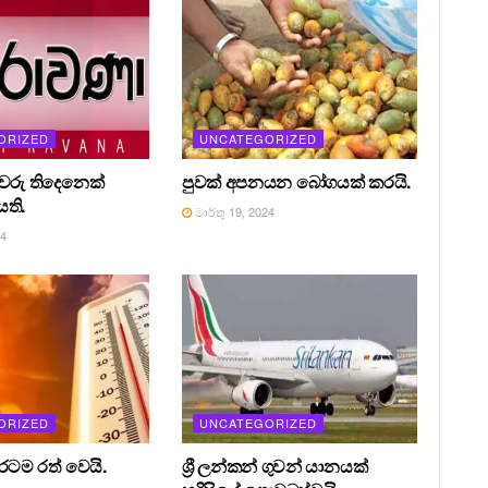
ORIZED
UNCATEGORIZED
රීවරු තිදෙනෙක්
පුවක් අපනයන බෝගයක් කරයි.
ති.
මාර්තු 19, 2024
24
ORIZED
UNCATEGORIZED
 රටම රත් වෙයි.
ශ්‍රී ලන්කන් ගුවන් යානයක්