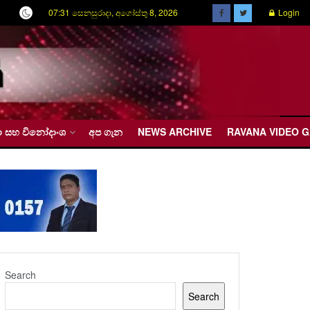
07:31 සෙනසුරාදා, අගෝස්තු 8, 2026
Login
රීඩා සහ විනෝදාංශ
අප ගැන
NEWS ARCHIVE
RAVANA VIDEO 
Search
Search