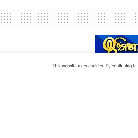
This website uses cookies. By continuing to 
අන්තරේ කැඳවුම්ක
by
Ravana
වසර 5ක් ago