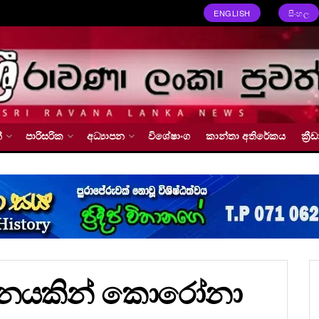
ENGLISH
සිංහල
්
පාරිසරික
අධ්‍යාපන
විශේෂාංග
කාන්තා අතිරේකය
ක්‍
යතනයකින් කොරෝනා