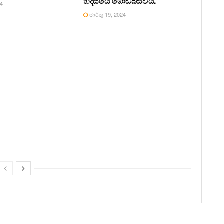
හදිසියේ ගොඩබස්වයි.
24
මාර්තු 19, 2024