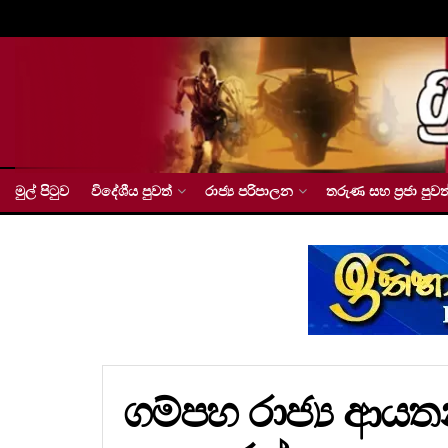
මුල් පිටුව
විදේශීය පුවත්
රාජ්‍ය පරිපාලන
තරුණ සහ ප්‍රජා පුවත
ගම්පහ රාජ්‍ය ආ