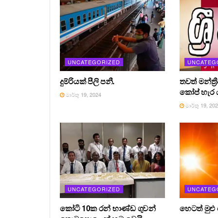
UNCATEGORIZED
UNCATEG
දුම්රියක් පීලි පනී.
තවත් මන්ත්‍
කෝප් හැර ය
මාර්තු 19, 2024
මාර්තු 19, 20
UNCATEGORIZED
UNCATEG
කෝටි 10ක රන් භාණ්ඩ ගුවන්
හෙටත් මුළු