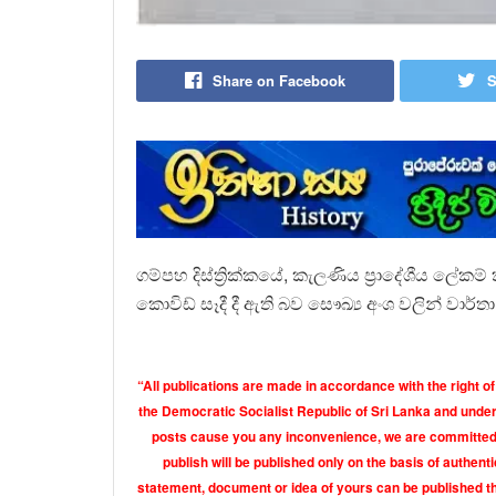
Share on Facebook
S
ගම්පහ දිස්ත්‍රික්කයේ, කැලණිය ප්‍රාදේශීය ලේ
කොවිඩ් සෑදී දී ඇති බව සෞඛ්‍ය අංශ වලින් වාර්තා
“All publications are made in accordance with the right of
the Democratic Socialist Republic of Sri Lanka and under 
posts cause you any inconvenience, we are committed t
publish will be published only on the basis of authen
statement, document or idea of yours can be published th