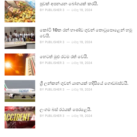
පුවක් අපනයන බෝගයක් කරයි.
BY
PUBLISHER 3
මාර්තු 19, 2024
කෝටි 10ක රන් භාණ්ඩ ගුවන් තොටුපොළෙන් හමු
වෙයි.
BY
PUBLISHER 3
මාර්තු 19, 2024
හෙටත් මුළු රටම රත් වෙයි.
BY
PUBLISHER 3
මාර්තු 19, 2024
ශ්‍රී ලන්කන් ගුවන් යානයක් හදිසියේ ගොඩබස්වයි.
BY
PUBLISHER 3
මාර්තු 19, 2024
ලංගම බස් රථයක් පෙරළෙයි.
BY
PUBLISHER 3
මාර්තු 19, 2024