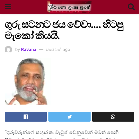
ගුරු සටනට ජය වේවා…. හිටපු
මැකෝ කියයි.
by
Ravana
වසර 5ක් ago
“ගුරුවරුන්ගේ සාදාරණ වැටුප් වෙනුවෙන් මමත් පෙනී