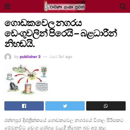
ගොඩකවෙල නගරය
ඩෙංගුවලින් පිරෙයි – බළධාරීන්
නිහඬයි.
by
publisher 3
වසර 3ක් ago
රත්නපුර දිස්ත්‍රික්කයේ ගොඩකවෙල නගරයේ විශාල පිරිසකට
මේවනවිට ඩෙංගු රෝගය වැළදී තිබෙන බව අප කළ