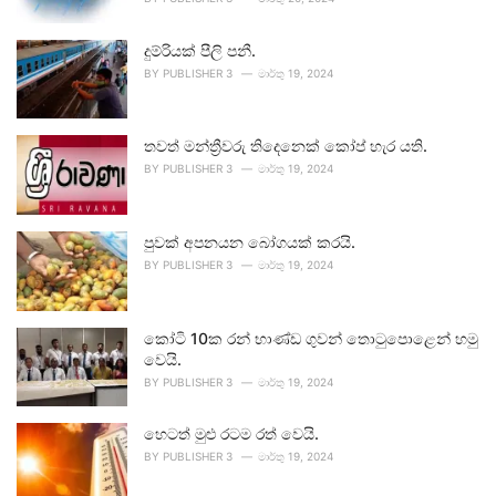
දුම්රියක් පීලි පනී.
BY
PUBLISHER 3
මාර්තු 19, 2024
තවත් මන්ත්‍රීවරු තිදෙනෙක් කෝප් හැර යති.
BY
PUBLISHER 3
මාර්තු 19, 2024
පුවක් අපනයන බෝගයක් කරයි.
BY
PUBLISHER 3
මාර්තු 19, 2024
කෝටි 10ක රන් භාණ්ඩ ගුවන් තොටුපොළෙන් හමු
වෙයි.
BY
PUBLISHER 3
මාර්තු 19, 2024
හෙටත් මුළු රටම රත් වෙයි.
BY
PUBLISHER 3
මාර්තු 19, 2024