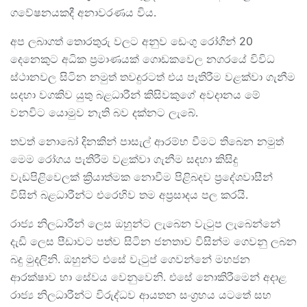
ගවේෂනයකදී අනාවරණය විය.
අප ලබාගත් තොරතුරු වලට අනුව ඩෙංගු රෝගීන් 20
දෙනෙකුට අධික ප්‍රමාණයක් ගොඩකවෙල නගරයේ විවිධ
ස්ථානවල සිටින නමුත් තවදුරටත් එය පැතිරීම වළක්වා ගැනීම
සදහා වගකිව යුතු බළධාරීන් කිසිවකුගේ අවදානය මේ
වනවිට යොමුව නැති බව දක්නට ලැබේ.
තවත් නොබෝ දිනකින් පාසැල් ආරම්භ වීමට තිබෙන නමුත්
මෙම රෝගය පැතිරීම වළක්වා ගැනීම සදහා කිසිදු
වැඩපිළිවෙලක් ක්‍රියාත්මක නොවීම පිළිබදව ප්‍රදේශවාසීන්
විසින් බළධාරීන්ට එරෙහිව තම අප්‍රසාදය පල කරයි.
රාජ්‍ය නිලධාරීන් ලෙස ඔහුන්ට ලැබෙන වැටුප ලැබෙන්නේ
දැඩි ලෙස පීඩාවට පත්ව සිටින ජනතාව විසින්ම ගෙවනු ලබන
බදු මුදලිනි. ඔහුන්ට එසේ වැටුප් ගෙවන්නේ මහජන
ආරක්ෂාව හා සේවය වෙනුවෙනි. එසේ නොකිරීමෙන් අදාළ
රාජ්‍ය නිලධාරීන්ට විරුද්ධව ආයතන සංග්‍රහය යටතේ සහ