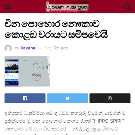
චීන පොහොර නෞකාව
කොළඹ වරායට සමීපවෙයි
by
Ravana
වසර 5ක් ago
අහිතකර බැක්ටීරියා අඩංගු බවට තහවුරු වීමෙන් දෙවරක් ම
ප්‍රතික්ෂේප වූ චීන පොහොර තොගය රැගත් “HIPPO SPIRIT”
නෞකාව මේ වන විට කළුතර – බේරුවල මුහුදු සීමාවේ