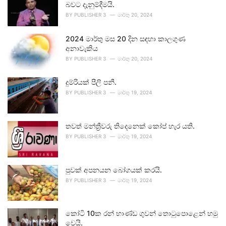
බවට දැනුම්දීමයි.
BY
PUBLISHER 3
මාර්තු 20, 2024
2024 මාර්තු මස 20 දින සඳහා කාලගුණ
අනාවැකිය
BY
PUBLISHER 3
මාර්තු 20, 2024
දුම්රියක් පීලි පනී.
BY
PUBLISHER 3
මාර්තු 19, 2024
තවත් මන්ත්‍රීවරු තිදෙනෙක් කෝප් හැර යති.
BY
PUBLISHER 3
මාර්තු 19, 2024
පුවක් අපනයන බෝගයක් කරයි.
BY
PUBLISHER 3
මාර්තු 19, 2024
කෝටි 10ක රන් භාණ්ඩ ගුවන් තොටුපොළෙන් හමු
වෙයි.