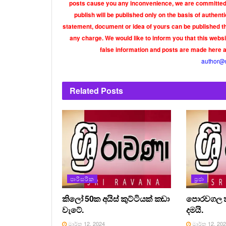
posts cause you any inconvenience, we are committed t
publish will be published only on the basis of authen
statement, document or idea of yours can be published th
any charge. We would like to inform you that this webs
false information and posts are made here 
author@
Related
Posts
පාරිසරික
ප්‍රජා
කිලෝ 50ක අයිස් කුට්ටියක් කඩා
පොරවගල කන
වැටේ.
දමයි.
මාර්තු 12, 2024
මාර්තු 12, 20