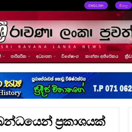
ENGLISH
සිංහල
්
පාරිසරික
අධ්‍යාපන
විශේෂාංග
කාන්තා අතිරේකය
ක්‍
්ධයෙන් ප්‍රකාශයක්