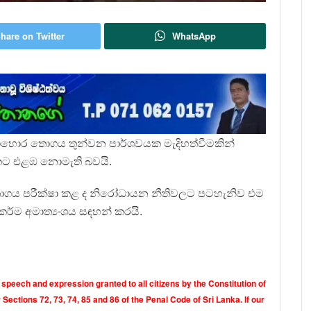
hare on Twitter
WhatsApp
ොහොර තොගය තුන්වන පාර්ශවයක මැදිහත්වීමකින්
කට එළඹ නොමැති බවයි.
ොගය පරීක්ෂා කළ ද නිරෝධායන නීතිවලට පටහැනිව එම
ම අමාත්‍යංශය සඳහන් කරයි.
 speech and expression granted to all citizens by the Constitution of
Sections 72, 73, 74, 85 and 86 of the Penal Code of Sri Lanka. If our