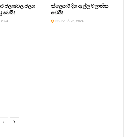
ුකර ජලාශවල ජලය
ක්ලෙයාර් දිය ඇල්ල මලානික
ඩු වෙයි!
වෙයි!
 2024
පෙබරවාරි 25, 2024