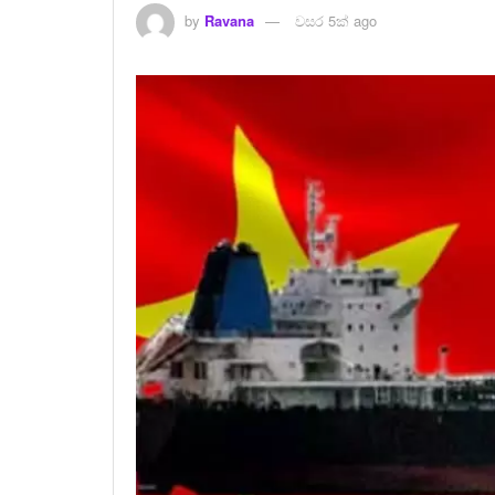
by
Ravana
වසර 5ක් ago