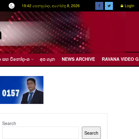
19:42 සෙනසුරාදා, අගෝස්තු 8, 2026
Login
රීඩා සහ විනෝදාංශ
අප ගැන
NEWS ARCHIVE
RAVANA VIDEO 
Search
Search