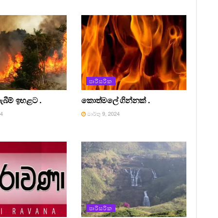
පාරිසරික
ැබීම් ඉහළට .
කොත්මලේ ගින්නක් .
24
මාර්තු 9, 2024
පාරිසරික