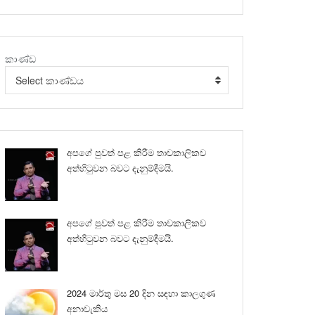
කාණ්ඩ
Select කාණ්ඩය
අපගේ පුවත් පළ කිරීම තාවකාලිකව
අත්හිටුවන බවට දැනුම්දීමයි.
අපගේ පුවත් පළ කිරීම තාවකාලිකව
අත්හිටුවන බවට දැනුම්දීමයි.
2024 මාර්තු මස 20 දින සඳහා කාලගුණ
අනාවැකිය