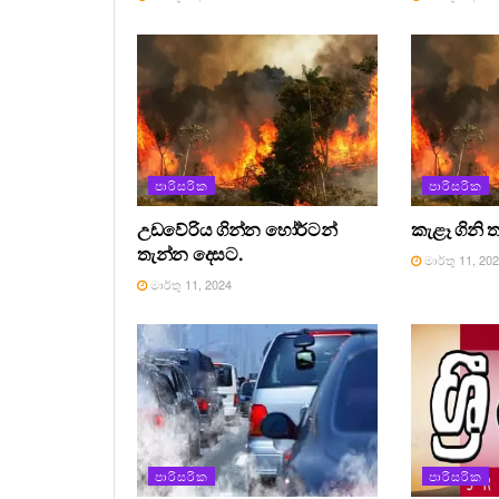
පාරිසරික
පාරිසරික
උඩවේරිය ගින්න හෝර්ටන්
කැළෑ ගිනි ත
තැන්න දෙසට.
මාර්තු 11, 20
මාර්තු 11, 2024
පාරිසරික
පාරිසරික