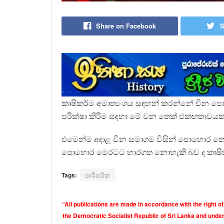
Share on Facebook
S
කෘෂිකර්ම අමාත්‍යංශය සඳහන් කරන්නේ චීන ප
පරීක්ෂා කිරීම සඳහා මේ වන තෙක් එකඟතාවය
එමෙන්ම අදාළ චීන සමාගම විසින් පොහොර ත
පොහොර මෙරටට භාරගත නොහැකි බව ද කෘෂිකර්
Tags:
පාරිසරික
“All publications are made in accordance with the right of
the Democratic Socialist Republic of Sri Lanka and under 