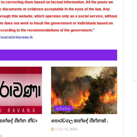
o correcting them based on factual information. All the posts we
tic documents or evidence acceptable in the eyes of the law. Any
rough this website, which operates only as a social service, without
ite does not work to insult the government or individuals based on
according to the recommendations of the government."
ravanalankanews.lk
පාරිසරික
්දේ ගින්න නිවා
පොරවගල කන්දේ ගින්නක් .
මාර්තු 12, 2024
24