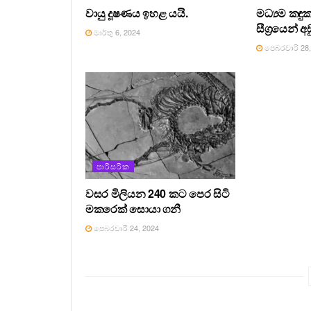
වායු දූෂණය ඉහළ යයි.
මධ්‍යම කඳ
සීග්‍රයෙන් අ
මාර්තු 6, 2024
පෙබරවාරි 28,
පාරිසරික
වසර මිලියන 240 කට පෙර සිටි
මකරෙක් සොයා ගනී
පෙබරවාරි 24, 2024