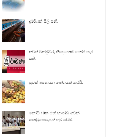
දුම්රියක් පීලි පනී.
තවත් මන්ත්‍රීවරු තිදෙනෙක් කෝප් හැර
යති.
පුවක් අපනයන බෝගයක් කරයි.
කෝටි 10ක රන් භාණ්ඩ ගුවන්
තොටුපොළෙන් හමු වෙයි.