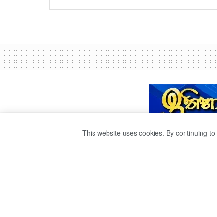
This website uses cookies. By continuing to 
IS COVID AT RIS
by
Sri Ravana
වසර 5ක් ago