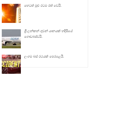
හෙටත් මුළු රටම රත් වෙයි.
ශ්‍රී ලන්කන් ගුවන් යානයක් හදිසියේ
ගොඩබස්වයි.
ලංගම බස් රථයක් පෙරළෙයි.