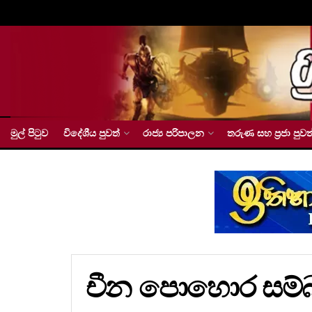
මුල් පිටුව
විදේශීය පුවත්
රාජ්‍ය පරිපාලන
තරුණ සහ ප්‍රජා පුවත
චීන පොහොර සම්බන