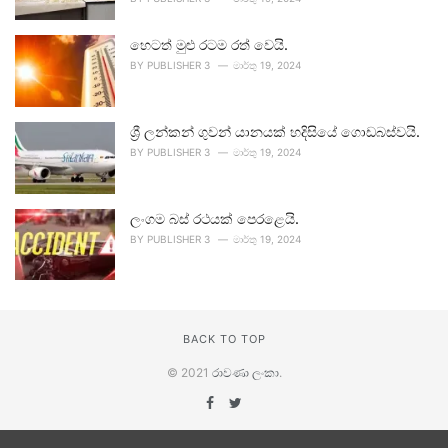
හෙටත් මුළු රටම රත් වෙයි.
BY
PUBLISHER 3
මාර්තු 19, 2024
ශ්‍රී ලන්කන් ගුවන් යානයක් හදිසියේ ගොඩබස්වයි.
BY
PUBLISHER 3
මාර්තු 19, 2024
ලංගම බස් රථයක් පෙරළෙයි.
BY
PUBLISHER 3
මාර්තු 19, 2024
BACK TO TOP
© 2021
රාවණා ලංකා
.