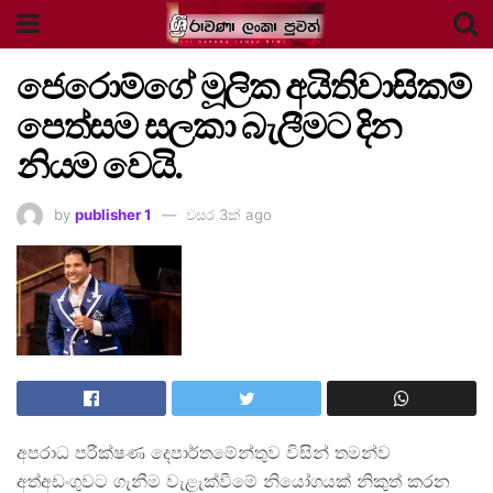
ජෙරොම්ගේ මූලික අයිතිවාසිකම්
පෙත්සම සලකා බැලීමට දින
නියම වෙයි.
by
publisher 1
වසර 3ක් ago
අපරාධ පරීක්ෂණ දෙපාර්තමේන්තුව විසින් තමන්ව
අත්අඩංගුවට ගැනීම වැළැක්වීමේ නියෝගයක් නිකුත් කරන