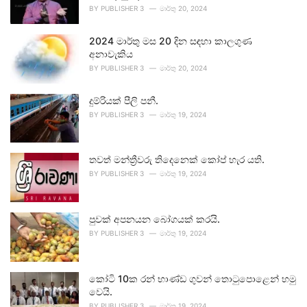
BY
PUBLISHER 3
මාර්තු 20, 2024
2024 මාර්තු මස 20 දින සඳහා කාලගුණ
අනාවැකිය
BY
PUBLISHER 3
මාර්තු 20, 2024
දුම්රියක් පීලි පනී.
BY
PUBLISHER 3
මාර්තු 19, 2024
තවත් මන්ත්‍රීවරු තිදෙනෙක් කෝප් හැර යති.
BY
PUBLISHER 3
මාර්තු 19, 2024
පුවක් අපනයන බෝගයක් කරයි.
BY
PUBLISHER 3
මාර්තු 19, 2024
කෝටි 10ක රන් භාණ්ඩ ගුවන් තොටුපොළෙන් හමු
වෙයි.
BY
PUBLISHER 3
මාර්තු 19, 2024