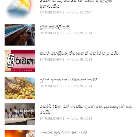
2024 මාර්තු මස 20 දින සඳහා කාලගුණ
අනාවැකිය
BY
PUBLISHER 3
මාර්තු 20, 2024
දුම්රියක් පීලි පනී.
BY
PUBLISHER 3
මාර්තු 19, 2024
තවත් මන්ත්‍රීවරු තිදෙනෙක් කෝප් හැර යති.
BY
PUBLISHER 3
මාර්තු 19, 2024
පුවක් අපනයන බෝගයක් කරයි.
BY
PUBLISHER 3
මාර්තු 19, 2024
කෝටි 10ක රන් භාණ්ඩ ගුවන් තොටුපොළෙන් හමු
වෙයි.
BY
PUBLISHER 3
මාර්තු 19, 2024
හෙටත් මුළු රටම රත් වෙයි.