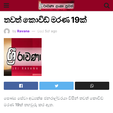
තවත් කොවිඩ් මරණ 19ක්
by
Ravana
වසර 5ක් ago
සෞඛ්‍ය සේවා අධ්‍යක්ෂ ජනරාල්වරයා විසින් තවත් කොවිඩ්
මරණ 19ක් තහවුරු කර ඇත.