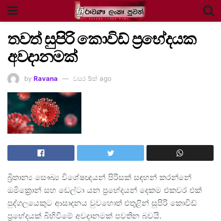
තවත් සුපිරි කොවිඩ් ප්‍රභේදයක
අවදානමක්
by
Ravana
වසර 5ක් ago
බ්‍රිතාන්‍ය සෞඛ්‍ය විශේෂඥයන් පිරිසක් සඳහන් කරන්නේ
ඔමික්‍රොන් සහ ඩෙල්ටා යන ප්‍රභේදයන් දෙකම එකවර එක්
පුද්ගලයෙකුට ආසාදනය වුවහොත් එතුළින් සුපිරි කොවිඩ්
ප්‍රභේදයක් බිහිවීමේ අවදානමක් පවතින බවයි.