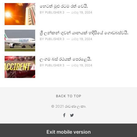
හෙටත් මුළු රටම රත් වෙයි.
BY
PUBLISHER 3
මාර්තු 19, 2024
ශ්‍රී ලන්කන් ගුවන් යානයක් හදිසියේ ගොඩබස්වයි.
BY
PUBLISHER 3
මාර්තු 19, 2024
ලංගම බස් රථයක් පෙරළෙයි.
BY
PUBLISHER 3
මාර්තු 19, 2024
BACK TO TOP
© 2021
රාවණා ලංකා
.
Exit mobile version