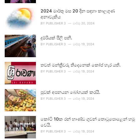
2024 මාර්තු මස 20 දින සඳහා කාලගුණ
අනාවැකිය
BY
PUBLISHER 3
මාර්තු 20, 2024
දුම්රියක් පීලි පනී.
BY
PUBLISHER 3
මාර්තු 19, 2024
තවත් මන්ත්‍රීවරු තිදෙනෙක් කෝප් හැර යති.
BY
PUBLISHER 3
මාර්තු 19, 2024
පුවක් අපනයන බෝගයක් කරයි.
BY
PUBLISHER 3
මාර්තු 19, 2024
කෝටි 10ක රන් භාණ්ඩ ගුවන් තොටුපොළෙන් හමු
වෙයි.
BY
PUBLISHER 3
මාර්තු 19, 2024