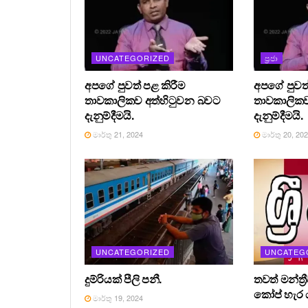
UNCATEGORIZED
ප්‍රජා
අපගේ පුවත් පළ කිරීම
අපගේ පුවත්
තාවකාලිකව අත්හිටුවන බවට
තාවකාලිකව
දැනුම්දීමයි.
දැනුම්දීමයි.
මාර්තු 21, 2024
මාර්තු 20, 20
UNCATEGORIZED
UNCATEG
දුම්රියක් පීලි පනී.
තවත් මන්ත්‍
කෝප් හැර ය
මාර්තු 19, 2024