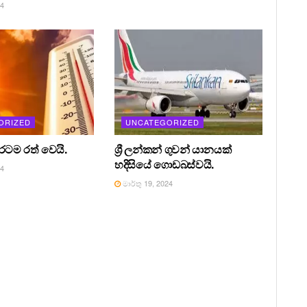
24
ORIZED
UNCATEGORIZED
 රටම රත් වෙයි.
ශ්‍රී ලන්කන් ගුවන් යානයක්
හදිසියේ ගොඩබස්වයි.
24
මාර්තු 19, 2024