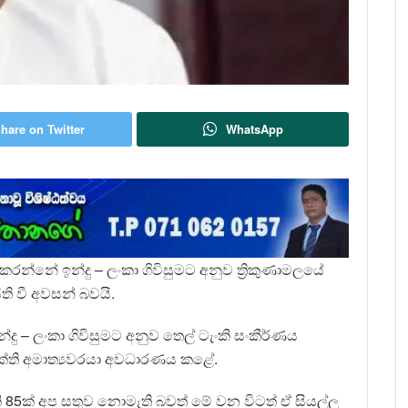
hare on Twitter
WhatsApp
කරන්නේ ඉන්දු – ලංකා ගිවිසුමට අනුව ත්‍රිකුණාමලයේ
ති වී අවසන් බවයි.
්දු – ලංකා ගිවිසුමට අනුව තෙල් ටැංකි සංකීර්ණය
ක්ති අමාත්‍යවරයා අවධාරණය කළේ.
ි 85ක් අප සතුව නොමැති බවත් මේ වන විටත් ඒ සියල්ල