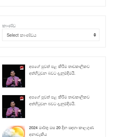
කාණ්ඩ
Select කාණ්ඩය
අපගේ පුවත් පළ කිරීම තාවකාලිකව
අත්හිටුවන බවට දැනුම්දීමයි.
අපගේ පුවත් පළ කිරීම තාවකාලිකව
අත්හිටුවන බවට දැනුම්දීමයි.
2024 මාර්තු මස 20 දින සඳහා කාලගුණ
අනාවැකිය