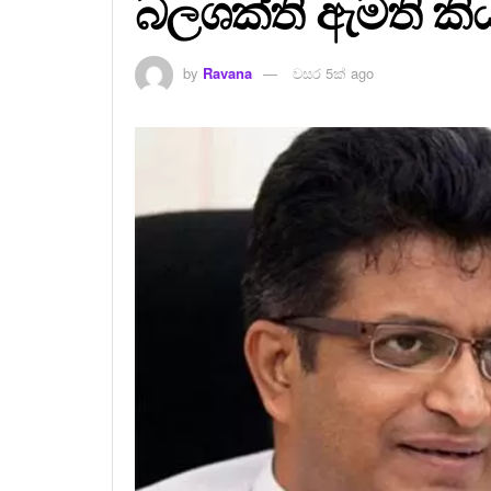
බලශක්ති ඇමති කිය
by
Ravana
වසර 5ක් ago