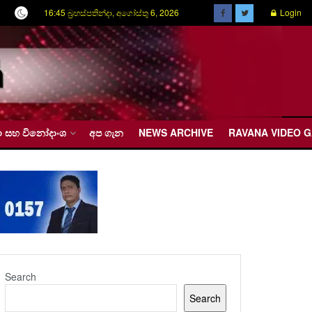
16:45 බ්‍රහස්පතින්දා, අගෝස්තු 6, 2026
Login
රීඩා සහ විනෝදාංශ
අප ගැන
NEWS ARCHIVE
RAVANA VIDEO 
Search
Search