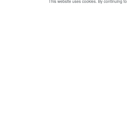
This website uses cookies. By continuing to 
පාර්ලිමේන්තු මන්ත්
ඇතුලු තුන්දෙනෙ
ප්‍රතිශෝධන පෙත්ස
විභාගයට
by
Ravana
වසර 5ක් ago