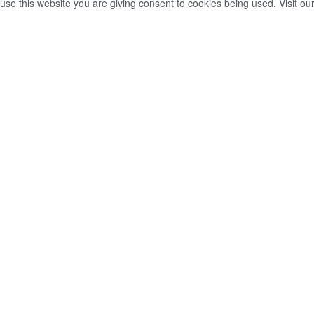
use this website you are giving consent to cookies being used. Visit ou
‍රී ප්‍රේමලාල් ජයසේකර
කුට ගොනුකළ
ම් නොවැම්බර් මස 25
0