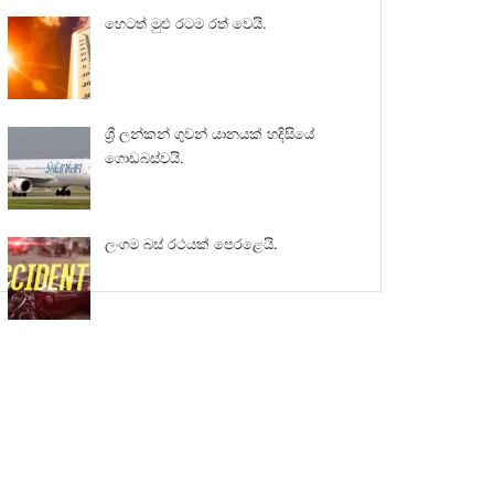
හෙටත් මුළු රටම රත් වෙයි.
ශ්‍රී ලන්කන් ගුවන් යානයක් හදිසියේ
ගොඩබස්වයි.
ලංගම බස් රථයක් පෙරළෙයි.