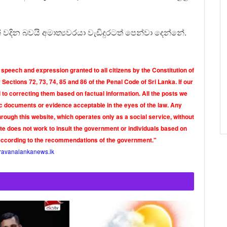
වදින බවයි අමාත්‍යවරයා වැඩිදුරටත් පෙන්වා දෙන්නේ.
 speech and expression granted to all citizens by the Constitution of
Sections 72, 73, 74, 85 and 86 of the Penal Code of Sri Lanka. If our
o correcting them based on factual information. All the posts we
tic documents or evidence acceptable in the eyes of the law. Any
rough this website, which operates only as a social service, without
ite does not work to insult the government or individuals based on
according to the recommendations of the government."
ravanalankanews.lk