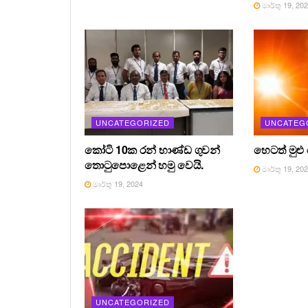
මාර්තු 19, 20
UNCATEGORIZED
UNCATEG
කෝටි 10ක රන් භාණ්ඩ ගුවන්
හෙටත් මුළු
තොටුපොළෙන් හමු වෙයි.
මාර්තු 19, 20
මාර්තු 19, 2024
UNCATEGORIZED