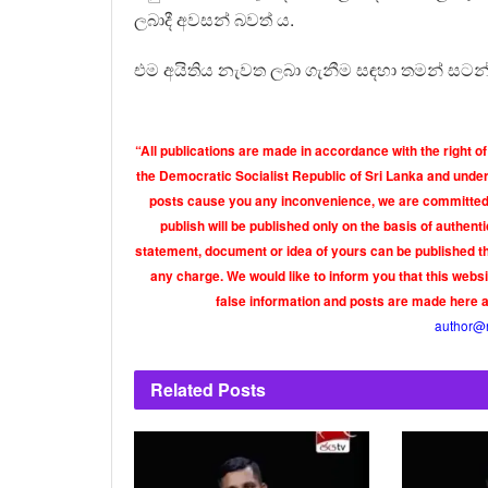
ලබාදී අවසන් බවත් ය.
එම අයිතිය නැවත ලබා ගැනීම සඳහා තමන් සටන් 
“All publications are made in accordance with the right of
the Democratic Socialist Republic of Sri Lanka and under 
posts cause you any inconvenience, we are committed t
publish will be published only on the basis of authen
statement, document or idea of yours can be published th
any charge. We would like to inform you that this webs
false information and posts are made here 
author@
Related
Posts