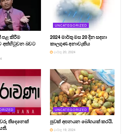
UNCATEGORIZED
 පළ කිරීම
2024 මාර්තු මස 20 දින සඳහා
 අත්හිටුවන බවට
කාලගුණ අනාවැකිය
මාර්තු 20, 2024
24
ORIZED
UNCATEGORIZED
රීවරු තිදෙනෙක්
පුවක් අපනයන බෝගයක් කරයි.
ති.
මාර්තු 19, 2024