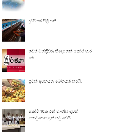
දුම්රියක් පීලි පනී.
තවත් මන්ත්‍රීවරු තිදෙනෙක් කෝප් හැර
යති.
පුවක් අපනයන බෝගයක් කරයි.
කෝටි 10ක රන් භාණ්ඩ ගුවන්
තොටුපොළෙන් හමු වෙයි.