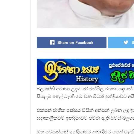
Share on Facebook
S
බලශක්ති අමාත්‍ය උදය ගම්මන්පිල මහතා සඳහන් 
සියලුම තෙල් ටැංකි මේ වන විටත් ඉන්දියාවට අයි
එක්සත් ජාතික පක්ෂය විසින් අත්සන් ලබන ලද ඉන
සදාකාලිකවම ඉන්දියාවට පවරා ඇති බවයි බලශ
ඔහු පවසන්නේ ඉන්දියාවට ලබා දීමට තෙල් ටැංක