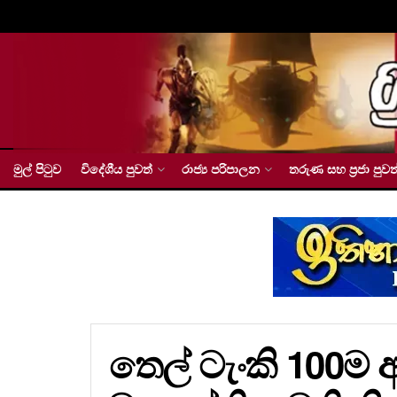
මුල් පිටුව
විදේශීය පුවත්
රාජ්‍ය පරිපාලන
තරුණ සහ ප්‍රජා පුවත
තෙල් ටැංකි 100ම අ