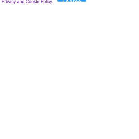
I Agree
r
Privacy and Cookie Policy
.
Search
Search
කාණ්ඩ
Select කාණ්ඩය
අපගේ පුවත් පළ කිරීම තාවකාලිකව අත්හිටුවන බවට
දැනුම්දීමයි.
අපගේ පුවත් පළ කිරීම තාවකාලිකව අත්හිටුවන බවට
දැනුම්දීමයි.
2024 මාර්තු මස 20 දින සඳහා කාලගුණ අනාවැකිය