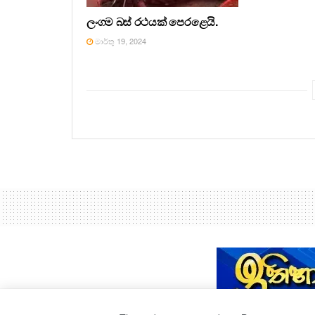
ලංගම බස් රථයක් පෙරළෙයි.
මාර්තු 19, 2024