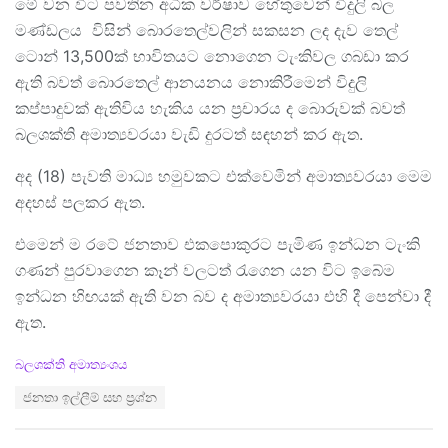
මේ වන විට පවතින අධික වර්ෂාව හේතුවෙන් විදුලි බල
මණ්ඩලය විසින් බොරතෙල්වලින් සකසන ලද දැව තෙල්
ටොන් 13,500ක් භාවිතයට නොගෙන ටැංකිවල ගබඩා කර
ඇති බවත් බොරතෙල් ආනයනය නොකිරීමෙන් විදුලි
කප්පාදුවක් ඇතිවිය හැකිය යන ප්‍රචාරය ද ‌බොරුවක් බවත්
බලශක්ති අමාත්‍යවරයා වැඩි දුරටත් සඳහන් කර ඇත.
අද (18) පැවති මාධ්‍ය හමුවකට එක්වෙමින් අමාත්‍යවරයා මෙම
අදහස් පලකර ඇත.
එමෙන් ම රටේ ජනතාව එකපොකුරට පැමිණ ඉන්ධන ටැංකි
ගණන් පුරවාගෙන කෑන් වලටත් රැගෙන යන විට ඉබේම
ඉන්ධන හිඟයක් ඇති වන බව ද අමාත්‍යවරයා එහි දී පෙන්වා දී
ඇත.
C
බලශක්ති අමාත්‍යංශය
a
T
ජනතා ඉල්ලීම් සහ ප්‍රශ්න
t
a
e
g
g