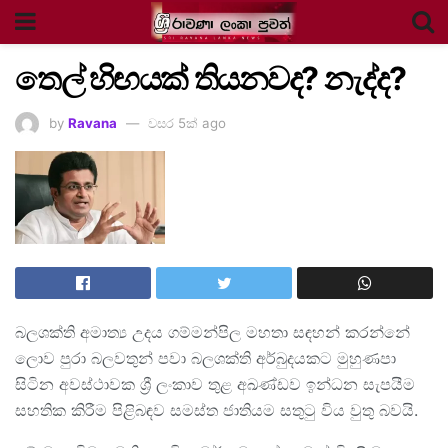
තෙල් හිඟයක් තියනවද? නැද්ද?
by
Ravana
වසර 5ක් ago
බලශක්ති අමාත්‍ය උදය ගම්මන්පිල මහතා සඳහන් කරන්නේ
ලොව පුරා බලවතුන් පවා බලශක්ති අර්බුදයකට මුහුණපා
සිටින අවස්ථාවක ශ්‍රී ලංකාව තුළ අඛණ්ඩව ඉන්ධන සැපයීම
සහතික කිරීම පිළිබඳව සමස්ත ජාතියම සතුටු විය වුතු බවයි.