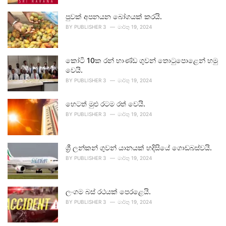
පුවක් අපනයන බෝගයක් කරයි.
BY
PUBLISHER 3
මාර්තු 19, 2024
කෝටි 10ක රන් භාණ්ඩ ගුවන් තොටුපොළෙන් හමු
වෙයි.
BY
PUBLISHER 3
මාර්තු 19, 2024
හෙටත් මුළු රටම රත් වෙයි.
BY
PUBLISHER 3
මාර්තු 19, 2024
ශ්‍රී ලන්කන් ගුවන් යානයක් හදිසියේ ගොඩබස්වයි.
BY
PUBLISHER 3
මාර්තු 19, 2024
ලංගම බස් රථයක් පෙරළෙයි.
BY
PUBLISHER 3
මාර්තු 19, 2024