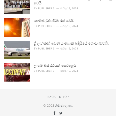
වෙයි.
BY
PUBLISHER 3
මාර්තු 19, 2024
හෙටත් මුළු රටම රත් වෙයි.
BY
PUBLISHER 3
මාර්තු 19, 2024
ශ්‍රී ලන්කන් ගුවන් යානයක් හදිසියේ ගොඩබස්වයි.
BY
PUBLISHER 3
මාර්තු 19, 2024
ලංගම බස් රථයක් පෙරළෙයි.
BY
PUBLISHER 3
මාර්තු 19, 2024
BACK TO TOP
© 2021
රාවණා ලංකා
.