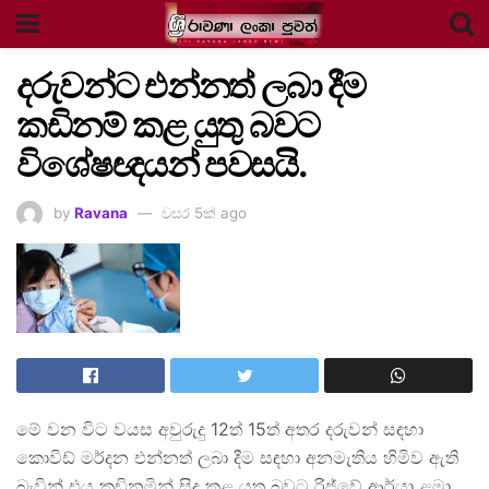
දරුවන්ට එන්නත් ලබා දීම
කඩිනම් කළ යුතු බවට
විශේෂඥයන් පවසයි.
by
Ravana
වසර 5ක් ago
මේ වන විට වයස අවුරුදු 12ත් 15ත් අතර දරුවන් සඳහා
කොවිඩ් මර්දන එන්නත් ලබා දීම සඳහා අනමැතිය හිමිව ඇති
බැවින් එය කඩිනමින් සිදු කළ යුතු බවට රිජ්වේ ආර්යා ළමා