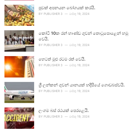
පුවක් අපනයන බෝගයක් කරයි.
BY
PUBLISHER 3
මාර්තු 19, 2024
කෝටි 10ක රන් භාණ්ඩ ගුවන් තොටුපොළෙන් හමු
වෙයි.
BY
PUBLISHER 3
මාර්තු 19, 2024
හෙටත් මුළු රටම රත් වෙයි.
BY
PUBLISHER 3
මාර්තු 19, 2024
ශ්‍රී ලන්කන් ගුවන් යානයක් හදිසියේ ගොඩබස්වයි.
BY
PUBLISHER 3
මාර්තු 19, 2024
ලංගම බස් රථයක් පෙරළෙයි.
BY
PUBLISHER 3
මාර්තු 19, 2024