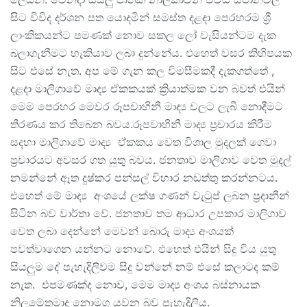
සිට විවිද දර්ශන පත යොදමින් සමස්ත දළදා පෙරහරම ශ්‍රී
ලාංකිකයන්ට පමණක් නොව සකල ලෝ වැසියන්ටම දැක
බලාගැනීමට හැකියාව ලබා දුන්නේය. එහෙත් වසර කිහිපයක
සිට එසේ නැත. අප මේ ගැන කල විමසීමකදී දැකගත්තේ ,
දළදා මාලිගාවේ මාද්‍ය ඒකකයක් ක්‍රියාත්මක වන බවත් එයින්
මෙම පෙරහර මෙවර රූපවාහිනී මාද්‍ය වලට ලැබී නොදීමට
තීරණය කර තිබෙන බවය.රූපවාහිනී මාද්‍ය ප්‍රචාරය කිරීම
සදහා මාලිගාවේ මාද්‍ය ඒකකය වෙත විශාල මුදලක් ගෙවා
ප්‍රචාරයට අවසර ගත යුතු බවය. ජනතාව මාලිගාව වෙත මුදල්
නමන්නේ ඈත දුෂ්කර පන්සල් විහාර නඩත්තු කරන්නටය.
එහෙත් මේ මාද්‍ය අංශයේ ලක්ෂ ගණන් වැටුප් ලබන ප්‍රදානීන්
සිටින බව වාර්තා වේ. ජනතාව තම ආධාර උපකාර මාලිගාව
වෙත ලබා දෙන්නේ මෙවන් බොරු මාද්‍ය අංශයක්
පවත්වාගෙන යන්නට නොවේ. එහෙත් එයින් සිදු විය යුතු
සියලුම දේ පැහැදිලිවම සිදු වන්නේ නම් එසේ කලාටද කම්
නැත. එපමණක්ද නොව, මෙම මාද්‍ය අංශය බස්නායක
නිලමේතුමාද නොමග යවන බව පැහැදිලිය.