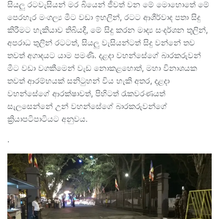
සියලු රටවැසියන් මර බියෙන් ජීවත් වන මේ මොහොතේ මේ
පෙරහැර මංගල්‍ය මීට වඩා ඉහලින්, රටට ආශීර්වාද පතා සිදු
කිරීමට හැකියාව තිබියදී, මේ සිදු කරන මාද්‍ය සංදර්ශන තුලින්,
අපරාධ තුලින් රටටත්, සියලු වැසියන්ටත් සිදු වන්නේ තව
තවත් අගාදයට යාම පමණි. දළදා වහන්සේගේ බාරකරුවන්
මීට වඩා වගකීමෙන් වැඩ නොකළහොත්, මහා විනාශයක
තවත් ආරම්භයක් සනිටුහන් විය හැකි අතර, දළදා
වහන්සේගේ ආරක්ෂාවත්, පිහිටත් රැකවරණයත්
සැලසෙන්නේ උන් වහන්සේගේ බාරකරුවන්ගේ
ක්‍රියාපටිපාටියට අනුවය.
.