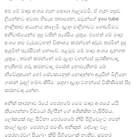
අප මේ මාද්‍ය අංශය ගැන සොයා බැලුවෙමි. ඒ ගැන පසුව
ලියන්නට අවශ්‍ය හිඩැස තබාගෙන, ඔවුන්ගේ you tube
නාලිකාව අධ්‍යනය කලෙමි. දළදා මාලිගාවට ගොඩවීමට
අනිවාර්යෙන්ම සුදු වතින් සැරසිය යුතුය. එහෙත් මේ මාද්‍ය
අංශය තම වැඩසටහන් විකාශය කරන්නේ අඩුම තරමින් සුදු
ඇදුමින් සැරසීවත් නොවේ. පළමුව මේ මාද්‍ය අංශය දැනගත
යුතුය , තමන් කරන්නේ මේ දළදා වහන්සේ සුරකිනවාද,
නැතිනම් ගරු කරනවාද, එසේත් නොමැතිනම් මේ
නිවේදකයන් හෝ සේවකයනුත් නොදන්නා අයුරින් මිලියන
ගණන් මුදල් හම්බ කිරීම සදහා දළදා වහන්සේ විකිණීමක් සිදු
කරනවාද යන්න.
අනික් කාරනාව ඊයේ පෙරහරේ මෙම මාද්‍ය අංශයේ යයි
කියාගන්නා වීඩියෝ ශිල්පීන් ගේ අශික්කිත හැසිරීම්ය.
ලෝකයක් බල සිටිනා පෙරහෙරේ නිසි පිළිවෙලට ගමන්
කලේ දළදා පෙරහැර පමණි. අනිකුත් දේවාල වල
පෙරහැරවල් සියල්ල කිසි පිළිවෙලක් නැතිව, සමහර