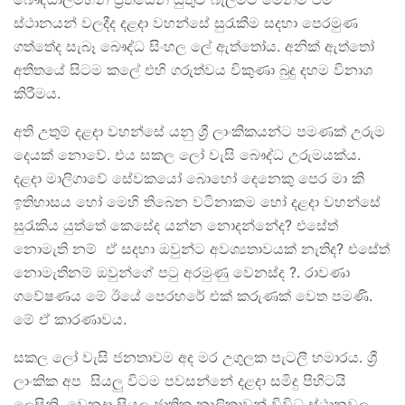
ස්ථානයන් වලදීද දළදා වහන්සේ සුරැකීම සදහා පෙරමුණ
ගත්තේද සැබෑ බෞද්ධ සිංහල ලේ ඇත්තෝය. අනික් ඇත්තෝ
අතීතයේ සිටම කලේ එහි ගරුත්වය විකුණා බුදු දහම විනාශ
කිරීමය.
අති උතුම් දළදා වහන්සේ යනු ශ්‍රී ලාංකිකයන්ට පමණක් උරුම
දෙයක් නොවේ. එය සකල ලෝ වැසි බෞද්ධ උරුමයක්ය.
දළදා මාලිගාවේ සේවකයෝ බොහෝ දෙනෙකු පෙර මා කි
ඉතිහාසය හෝ මෙහි තිබෙන වටිනාකම හෝ දළදා වහන්සේ
සුරැකිය යුත්තේ කෙසේද යන්න නොදන්නේද? එසේත්
නොමැති නම් ඒ සදහා ඔවුන්ට අවශ්‍යතාවයක් නැතිද? එසේත්
නොමැතිනම් ඔවුන්ගේ පටු අරමුණු වෙනස්ද ?. රාවණා
ගවේෂණය මේ ඊයේ පෙරහරේ එක් කරුණක් වෙත පමණි.
මේ ඒ කාරණාවය.
සකල ලෝ වැසි ජනතාවම අද මර උගුලක පැටලී හමාරය. ශ්‍රී
ලාංකික අප සියලු විටම පවසන්නේ දළදා සමිදු පිහිටයි
ලෙසිනි. වෙනදා සියලු ජාතික නාලිකාවන් විවිධ ස්ථානවල