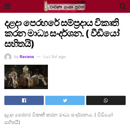
දළදා පෙරහරේ සම්ප්‍රදාය විකෘති
කරන මාධ්‍ය සංදර්ශන. ( වීඩියෝ
සහිතයි)
by
Ravana
වසර 5ක් ago
දළදා පෙරහර විකෘති කරන මාධ්‍ය සංදර්ශනය. ( වීඩියෝ
සහිතයි)