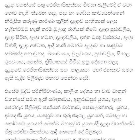
දළදා වහන්සේ සතු ඓතිහාසිකත්වය විමසා බැලීමේදී ඒ වටා
ගොඩ නැගී තිබෙන ගද්‍ය, පද්‍ය හා ගෙයිය කාව්‍යයන්ගෙන්
නිරූපිත කරුණු කාරණා තුලින් දළදාව සාහිත්‍යක් ලෙස
හැදින්වීමට හැකි තරම් මූලාශ්‍ර රාශියක් තිබේ. දළදා පූජාවලිය,
දළදා සිරිත, දළදා හටන, දළදාවලිය, දන්ත ධාතු විස්තරය, දළදා
විත්ති, දළදා අෂ්ටක, ආදී කෘති මෙන්ම දළදාව හා සෘජුවම
සම්බන්ද නොවුනද මහාවංශය, චූලවංශය, පූජාවලිය, සිංහල
ථූපවංශය, මෙන්ම, ත්‍රිපිටකයේ විවිධ සූත්‍ර දේශනා වලද
දළදාවේ ඓතිහාසිකත්වය සහ පාලකයා හෝ ජනතාව සමග
ඇති බැදීම පිලිබදව මනාව පෙන්වා දෙයි.
එසේම බුද්ධ පරිනිර්වාණය, කාලිංග දේශය හා වාම ධාතූන්
වහන්සේ සමග ඇති සබදතාවය, අනුරාධපුර යුගය, දළදා
පෙරහැර පිලිබදව පාහියන් වාර්තාව, පොලොන්නරු යුගය,
දඹදෙණි යුගය, යාපහුව හා කුරුණෑගල යුගයන්, ගම්පල හා
කෝට්ටේ යුගයන් මෙන්ම මහනුවර යුගයේදී දළදා වහන්සේට
තිබූ ඓතිහාසිකත්වය ආදී බොහෝ දේ පිලිබදව
බෞද්ධාලම්භන ප්‍රීතියෙන් යුතුව බැලීමට මෙන්ම එම