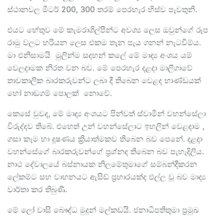
ස්ථානවල මීටර් 200, 300 තරම් පෙරහැර හිස්ව පැවතුනි.
එයට හේතුව මේ කැමරාශිල්පීන්ට අවශ්‍ය ලෙස ඔවුන්ගේ රූප
රාමු වලට හරියන ලෙස එකම තැන පැය ගනන් නැටවීම්ය.
මා එනිසාමයි මුලින්ම සදහන් කලේ මේ මාද්‍ය අංශය යම්
වෙලදාමක නිරත වන බව. මේ පෙරහැර දළදා මාලිගාවේ
තාවකාලික බාරකරුවන්ට ලබා දී තිබෙන වෙළද භාණ්ඩයක්
හෝ නාඩගම් පොලක් නොවේ.
කෙසේ වුවද, මේ මාද්‍ය අංශයට පින්වත් ස්වාමීන් වහන්සේලා
විරුද්දව තිබේ. එහෙත් උන් වහන්සේලාට ඉහලින් වෙළදාම ,
ගසා කෑම හා දූෂණය ක්‍රියාත්මකව තිබෙන බව පෙනේ. දළදා
වහන්සේගේ බාරකරුවන්ගේ ප්‍රශ්නද තිබෙන බව පැහැදිලිය.
නාථ දේවාලයේ බස්නායක නිලමේතුමාගේ සම්බන්දීකරන
ලේකම්ට සහ වාහනයට ඇසිඩ් ප්‍රහාරයක්ද එල්ල වූ බව මාද්‍ය
වාර්තා කර තිබුණි.
මේ ලෝ වාසි බෞද්ධ මුදුන් මල්කඩයි. ජනාධිපතිතුමා ප්‍රමුඛ