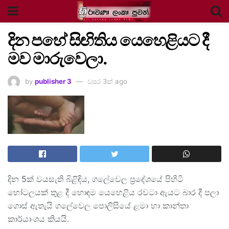
දින පහේ සිඟිතිය යෙහෙළියට දී
මව මාරුවෙලා.
by
publisher 3
වසර 3ක් ago
දින 5ක් වයසැති බිළිඳිය, ගලේවෙල ප්‍රදේශයේ පිහිටි
හෝටලයක් තුළ දී හොඳම යෙහෙළිය රවටා ඇයට බාර දී පලා
ගොස් ඇතැයි ගලේවෙල පොලිසියේ ළමා හා කාන්තා
කාර්යාංශය කියයි.