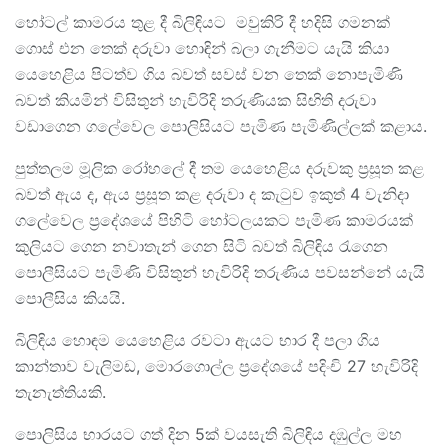
හෝටල් කාමරය තුළ දී බිලිඳියට මවුකිරි දී හදිසි ගමනක්
ගොස් එන තෙක් දරුවා හොඳින් බලා ගැනීමට යැයි කියා
යෙහෙළිය පිටත්ව ගිය බවත් සවස් වන තෙක් නොපැමිණි
බවත් කියමින් විසිතුන් හැවිරිදි තරුණියක සිඟිති දරුවා
වඩාගෙන ගලේවෙල පොලිසියට පැමිණ පැමිණිල්ලක් කළාය.
පුත්තලම මූලික රෝහලේ දී තම යෙහෙළිය දරුවකු ප්‍රසූත කළ
බවත් ඇය ද, ඇය ප්‍රසූත කළ දරුවා ද කැටුව ඉකුත් 4 වැනිදා
ගලේවෙල ප්‍රදේශයේ පිහිටි හෝටලයකට පැමිණ කාමරයක්
කුලියට ගෙන නවාතැන් ගෙන සිටි බවත් බිලිඳිය රැගෙන
පොලීසියට පැමිණි විසිතුන් හැවිරිදි තරුණිය පවසන්නේ යැයි
පොලීසිය කියයි.
බිලිඳිය හොඳම යෙහෙළිය රවටා ඇයට භාර දී පලා ගිය
කාන්තාව වැලිමඩ, මොරගොල්ල ප්‍රදේශයේ පදිංචි 27 හැවිරිදි
තැනැත්තියකි.
පොලිසිය භාරයට ගත් දින 5ක් වයසැති බිලිඳිය දඹුල්ල මහ