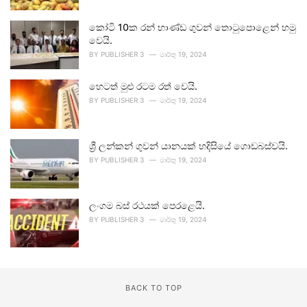
කෝටි 10ක රන් භාණ්ඩ ගුවන් තොටුපොළෙන් හමු
වෙයි.
BY
PUBLISHER 3
මාර්තු 19, 2024
හෙටත් මුළු රටම රත් වෙයි.
BY
PUBLISHER 3
මාර්තු 19, 2024
ශ්‍රී ලන්කන් ගුවන් යානයක් හදිසියේ ගොඩබස්වයි.
BY
PUBLISHER 3
මාර්තු 19, 2024
ලංගම බස් රථයක් පෙරළෙයි.
BY
PUBLISHER 3
මාර්තු 19, 2024
BACK TO TOP