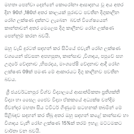
මහතා පෙන්වා දෙන්නේ කොරෝනා ආසාදනය වූ අය අතර
දින 90ත් ,180ත් අතර කාලයක් පුරාවට පවතින දිගුකාලීන
රෝග ලක්ෂණ දක්නට ලැබෙන බවත් විශේෂයෙන්
කාන්තාවන් අතර මෙලෙස දිගු කාලීනව රෝග ලක්ෂණ
පෙන්නුම් කරන බවයි.
ඔහු වැඩි දුරටත් සඳහන් කර සිටියේ එවැනි රෝග ලක්ෂණ
වශයෙන් ස්වසන අපහසුතා, කාන්සාව ,විශාදය, පපුවේ සහ
උගුරේ වේදනාව ,හිසරදය, මාංශපේෂි වේදනාව ආදී රෝග
ලක්ෂණ 09ක් පමණ මේ ආකාරයට දිගු කාලීනව පවතින
බවය.
ශ්‍රී ජයවර්ධනපුර විශ්ව විද්‍යාලයේ ආසාත්මිකතා ප්‍රතිශක්ති
විද්‍යා හා සෛල ජෛව විද්‍යා ඒකකයේ අධ්‍යක්ෂ චන්දිම
ජීවන්දර මහතා සිය ට්වීටර් ගිණුමේ සටහනක් තබමින් මේ
පිළිබඳව සඳහන් කර තිබූ අතර ඔහු සඳහන් කළේ කාන්සාව හා
විශාදය වැනි රෝග ලක්ෂණ 15%ක් තරම් ඉහළ මට්ටමකට
වාර්තා වන බවයි.