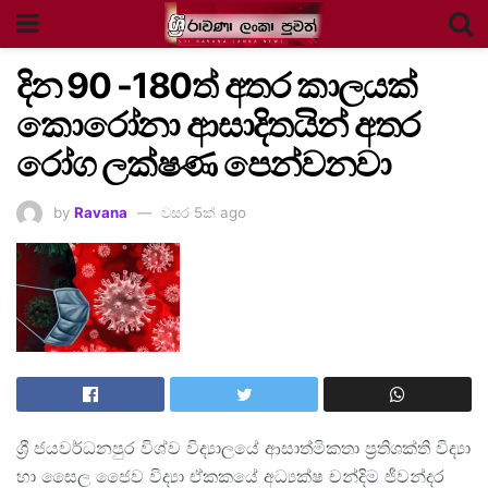
දින 90 -180ත් අතර කාලයක්
කොරෝනා ආසාදිතයින් අතර
රෝග ලක්ෂණ පෙන්වනවා
by
Ravana
වසර 5ක් ago
ශ්‍රී ජයවර්ධනපුර විශ්ව විද්‍යාලයේ ආසාත්මිකතා ප්‍රතිශක්ති විද්‍යා
හා සෛල ජෛව විද්‍යා ඒකකයේ අධ්‍යක්ෂ චන්දිම ජීවන්දර