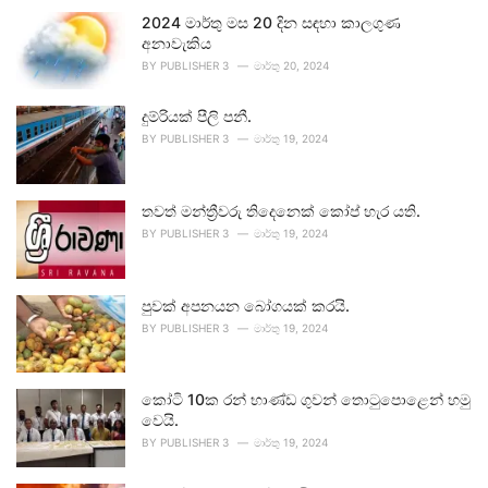
2024 මාර්තු මස 20 දින සඳහා කාලගුණ
අනාවැකිය
BY
PUBLISHER 3
මාර්තු 20, 2024
දුම්රියක් පීලි පනී.
BY
PUBLISHER 3
මාර්තු 19, 2024
තවත් මන්ත්‍රීවරු තිදෙනෙක් කෝප් හැර යති.
BY
PUBLISHER 3
මාර්තු 19, 2024
පුවක් අපනයන බෝගයක් කරයි.
BY
PUBLISHER 3
මාර්තු 19, 2024
කෝටි 10ක රන් භාණ්ඩ ගුවන් තොටුපොළෙන් හමු
වෙයි.
BY
PUBLISHER 3
මාර්තු 19, 2024