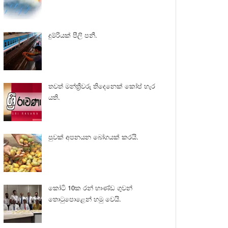
දුම්රියක් පීලි පනී.
තවත් මන්ත්‍රීවරු තිදෙනෙක් කෝප් හැර
යති.
පුවක් අපනයන බෝගයක් කරයි.
කෝටි 10ක රන් භාණ්ඩ ගුවන්
තොටුපොළෙන් හමු වෙයි.