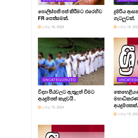
පොලිස්පති පත් කිරීමට එරෙහිව
දුම්රිය ආස
FR පෙත්සමක්.
ගැටලුවක්.
මාර්තු 16, 2024
මාර්තු 16, 20
UNCATEGORIZED
UNCATEG
විද්‍යා පීඨවලට ඇතුළත් වීමට
කෙහෙළියග
අයදුම්පත් කැදවයි .
මහාධිකර
අයදුම්පතක්
මාර්තු 15, 2024
මාර්තු 15, 20