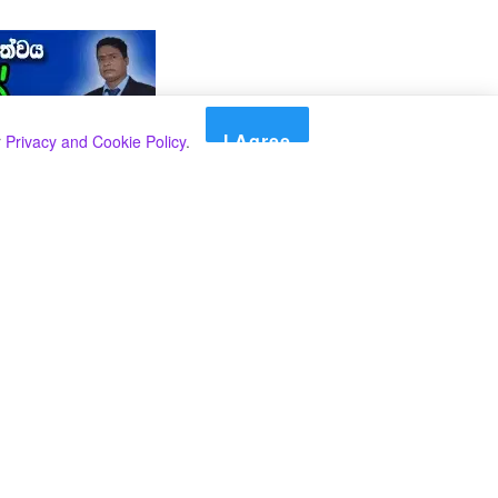
I Agree
r
Privacy and Cookie Policy
.
Search
Search
කාණ්ඩ
Select කාණ්ඩය
අපගේ පුවත් පළ කිරීම තාවකාලිකව අත්හිටුවන බවට