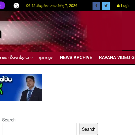
06:42 සිකුරාදා, අගෝස්තු 7, 2026
Login
ල
රීඩා සහ විනෝදාංශ
අප ගැන
NEWS ARCHIVE
RAVANA VIDEO 
Search
Search