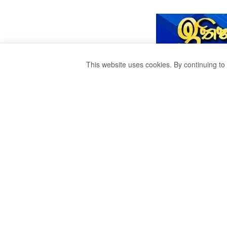
This website uses cookies. By continuing to 
ටෙස්ට් ලෝක ශූරතා
by
publisher 1
වසර 3ක් ago