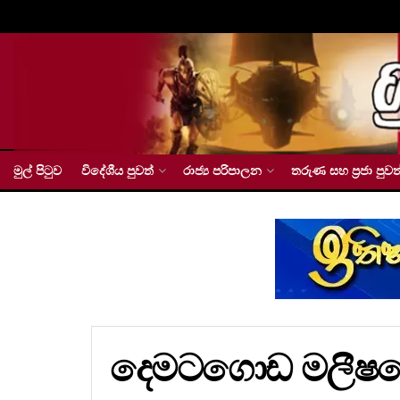
මුල් පිටුව
විදේශීය පුවත්
රාජ්‍ය පරිපාලන
තරුණ සහ ප්‍රජා පුවත
දෙමටගොඩ මලීෂග