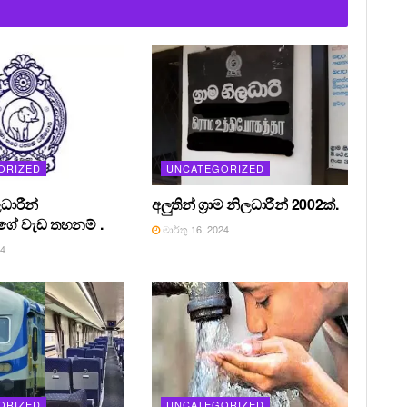
ORIZED
UNCATEGORIZED
ධාරීන්
අලුතින් ග්‍රාම නිලධාරීන් 2002ක්.
ේ වැඩ තහනම් .
මාර්තු 16, 2024
24
ORIZED
UNCATEGORIZED