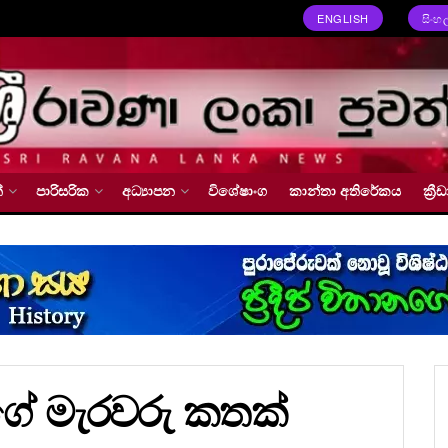
ENGLISH
සිංහ
්
පාරිසරික
අධ්‍යාපන
විශේෂාංග
කාන්තා අතිරේකය
ක්‍
ේ මැරවරු කතක්