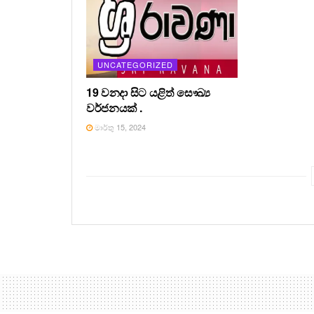
UNCATEGORIZED
19 වනදා සිට යළිත් සෞඛ්‍ය
වර්ජනයක් .
මාර්තු 15, 2024