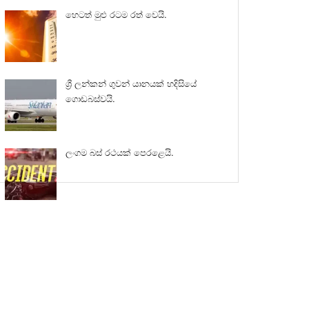
හෙටත් මුළු රටම රත් වෙයි.
ශ්‍රී ලන්කන් ගුවන් යානයක් හදිසියේ
ගොඩබස්වයි.
ලංගම බස් රථයක් පෙරළෙයි.