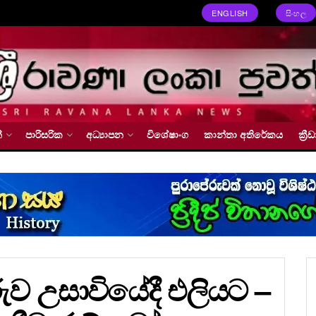
ENGLISH
සිංහල
්
පාරිසරික
අධ්‍යාපන
විශේෂාංග
කාන්තා අතිරේකය
ක්‍
ව උසාවියේදී එලියට –