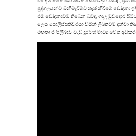
එහිදී නීතිපති සහ තවත් නීතිවේදීන් විශාල ප්‍රමා
පුද්ගලයන්ට මිනීමැරීමට තැත් කිරීමේ චෝදනා
එම චෝදනාවම තිබෙන බවද, ගාලු මුවදොර පිටියට
ලෙස පොලිස්පතිවරයා විසින් ලිඛිතවම දන්වා 
මහතා ඒ පිලිබදව වැඩි දුරටත් මාධ්‍ය වෙත අධික