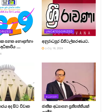
ORIZED
UNCATEGORIZED
ශක පනත නොදන්නා
අනුරාධපුර ඩිජිටල්කරණයට.
අධිකාරිය …
මාර්තු 16, 2024
24
අධ්‍යාපන
ාරය අද සිට විවෘත
ජාතික අධ්‍යාපන ප්‍රතිපත්තියක්
ළගදීම.