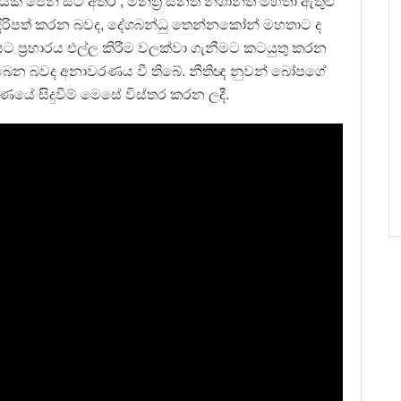
ණයක් පෙනී සිටි අතර , මන්ත්‍රී සනත් නිශාන්ත මහතා ඇතුළු
 ඉදිරිපත් කරන බවද, දේශබන්ධු තෙන්නකෝන් මහතාට ද
 ප්‍රහාරය එල්ල කිරීම වලක්වා ගැනීමට කටයුතු කරන
තිබෙන බවද අනාවරණය වී තිබේ. නීතිඥ නුවන් බෝපගේ
රණයේ සිදුවීම් මෙසේ විස්තර කරන ලදී.