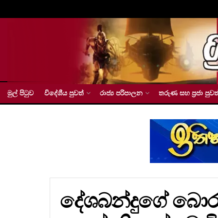
මුල් පිටුව
විදේශීය පුවත්
රාජ්‍ය පරිපාලන
තරුණ සහ ප්‍රජා පුවත
දේශබන්දුගේ බොරු