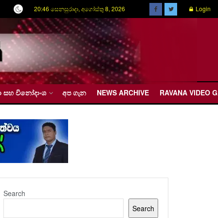
20:46 සෙනසුරාදා, අගෝස්තු 8, 2026
Login
රීඩා සහ විනෝදාංශ
අප ගැන
NEWS ARCHIVE
RAVANA VIDEO 
Search
Search