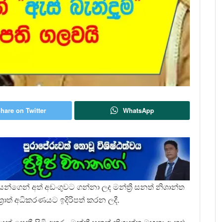
hare on Twitter
WhatsApp
න්ගෙන් අත් අඩංගුවට ගන්නා ලද මන්ත්‍රී සනත් නිශාන්ත
‍රාත් අධිකරණයට ඉදිරිපත් කරන ලදී.