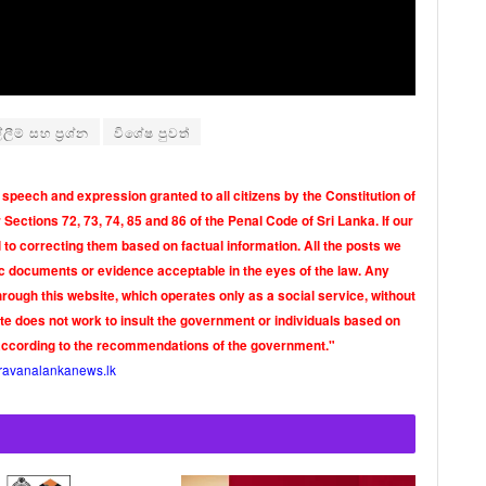
ීම් සහ ප්‍රශ්න
විශේෂ පුවත්
 speech and expression granted to all citizens by the Constitution of
Sections 72, 73, 74, 85 and 86 of the Penal Code of Sri Lanka. If our
o correcting them based on factual information. All the posts we
tic documents or evidence acceptable in the eyes of the law. Any
rough this website, which operates only as a social service, without
ite does not work to insult the government or individuals based on
according to the recommendations of the government."
ravanalankanews.lk