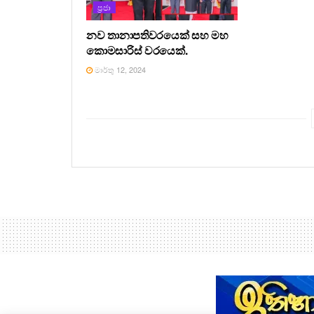
ප්‍රජා
නව තානාපතිවරයෙක් සහ මහ
කොමසාරිස් වරයෙක්.
මාර්තු 12, 2024