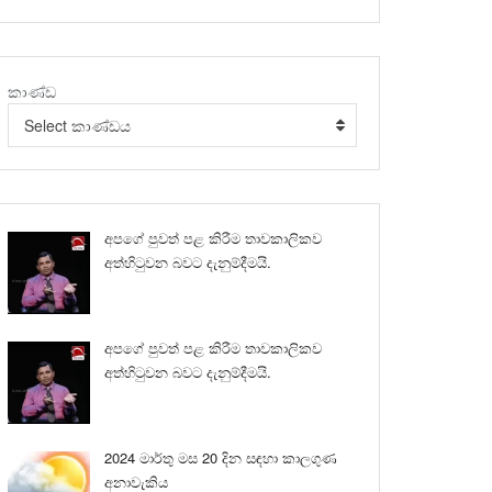
කාණ්ඩ
Select කාණ්ඩය
අපගේ පුවත් පළ කිරීම තාවකාලිකව
අත්හිටුවන බවට දැනුම්දීමයි.
අපගේ පුවත් පළ කිරීම තාවකාලිකව
අත්හිටුවන බවට දැනුම්දීමයි.
2024 මාර්තු මස 20 දින සඳහා කාලගුණ
අනාවැකිය