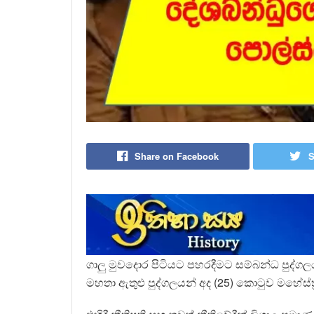
Share on Facebook
S
ගාලු මුවදොර පිටියට පහරදීමට සම්බන්ධ පුද්ගලය
මහතා ඇතුළු පුද්ගලයන් අද (25) කොටුව මහේස්ත්