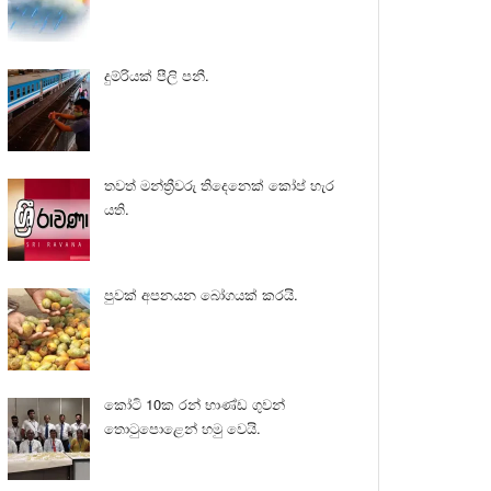
දුම්රියක් පීලි පනී.
තවත් මන්ත්‍රීවරු තිදෙනෙක් කෝප් හැර
යති.
පුවක් අපනයන බෝගයක් කරයි.
කෝටි 10ක රන් භාණ්ඩ ගුවන්
තොටුපොළෙන් හමු වෙයි.