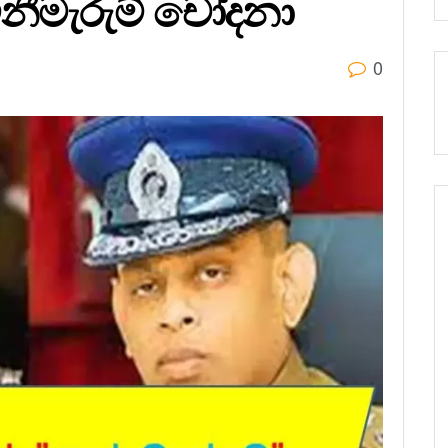
ිනීමැරුම් චෝදනා
0