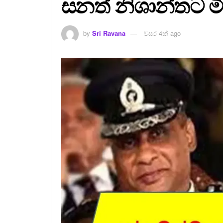
සනත් නිශාන්තට ම
by
Sri Ravana
වසර 4ක් ago