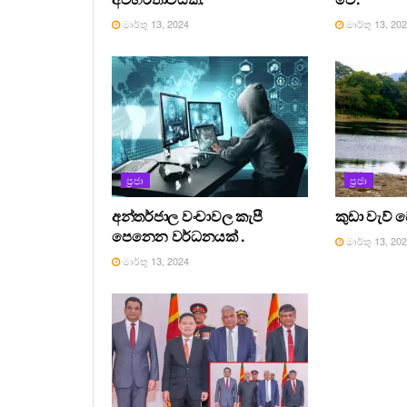
මාර්තු 13, 2024
මාර්තු 13, 20
ප්‍රජා
ප්‍රජා
අන්තර්ජාල වංචාවල කැපී
කුඩා වැව් 
පෙනෙන වර්ධනයක් .
මාර්තු 13, 20
මාර්තු 13, 2024