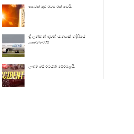
හෙටත් මුළු රටම රත් වෙයි.
ශ්‍රී ලන්කන් ගුවන් යානයක් හදිසියේ
ගොඩබස්වයි.
ලංගම බස් රථයක් පෙරළෙයි.