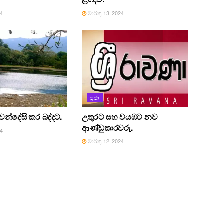
24
මාර්තු 13, 2024
ප්‍රජා
වෙන්දේසි කර බද්දට.
උතුරට සහ වයඹට නව
ආණ්ඩුකාරවරු.
24
මාර්තු 12, 2024