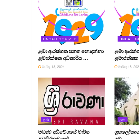
UNCATEGORIZED
UNCATEG
ළමා ආරක්ශක පනත නොදන්නා
ළමා ආරක්
ළමාරක්ෂක අධිකාරිය …
ළමාරක්ෂක 
මාර්තු 18, 2024
මාර්තු 18, 20
ප්‍රජා
ප්‍රජා
මධ්‍යම අධිවේගයේ මාර්ග
ග්‍රහලෝකාග
අවහිරතාවයක්.
වේ.