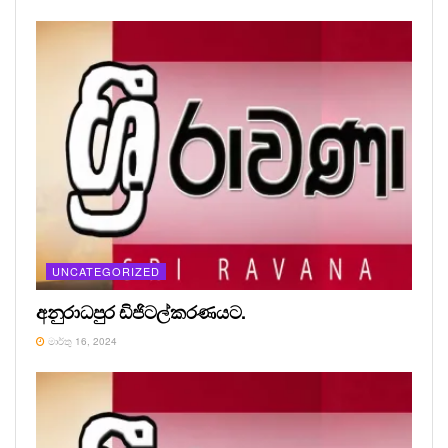
UNCATEGORIZED
අනුරාධපුර ඩිජිටල්කරණයට.
මාර්තු 16, 2024