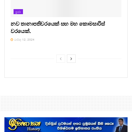
ප්‍රජා
නව තානාපතිවරයෙක් සහ මහ කොමසාරිස්
වරයෙක්.
මාර්තු 12, 2024