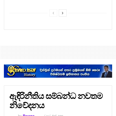
ඇඳිරිනීතිය සම්බන්ධ නවතම
නිවේදනය
by
Ravana
වසර 4ක් ago