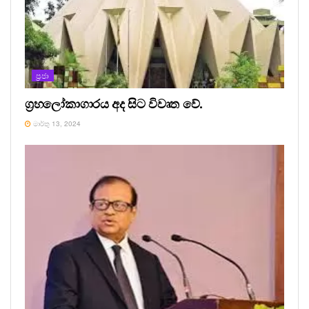
ප්‍රජා
ග්‍රහලෝකාගාරය අද සිට විවෘත වේ.
මාර්තු 13, 2024