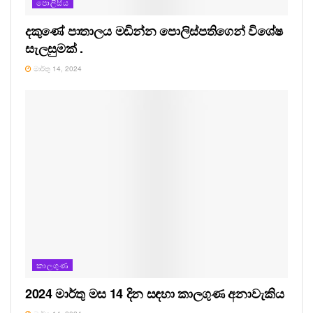
පොලිසිය
දකුණේ පාතාලය මඩින්න පොලිස්පතිගෙන් විශේෂ
සැලසුමක් .
මාර්තු 14, 2024
කාලගුණ
2024 මාර්තු මස 14 දින සඳහා කාලගුණ අනාවැකිය