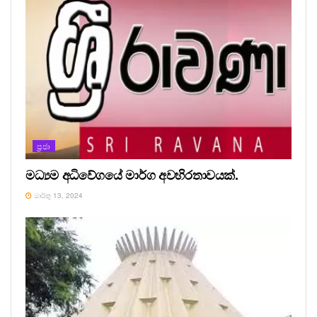
ප්‍රජා
මධ්‍යම අධිවේගයේ මාර්ග අවහිරතාවයක්.
මාර්තු 13, 2024