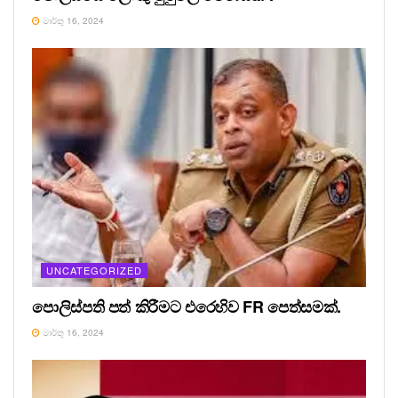
මාර්තු 16, 2024
UNCATEGORIZED
පොලිස්පති පත් කිරීමට එරෙහිව FR පෙත්සමක්.
මාර්තු 16, 2024