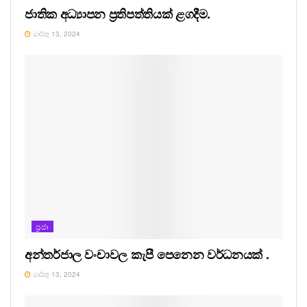
ජාතික අධ්‍යාපන ප්‍රතිපත්තියක් ළගදීම.
මාර්තු 13, 2024
ප්‍රජා
අන්තර්ජාල වංචාවල කැපී පෙනෙන වර්ධනයක් .
මාර්තු 13, 2024