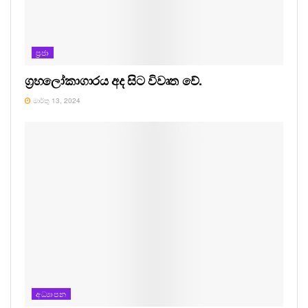
ප්‍රජා
ග්‍රහලෝකාගාරය අද සිට විවෘත වේ.
මාර්තු 13, 2024
අධ්‍යාපන