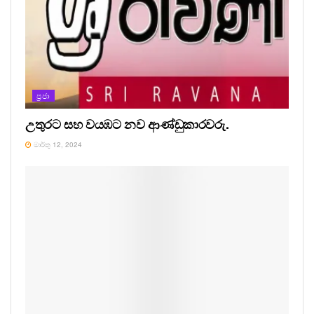
ප්‍රජා
උතුරට සහ වයඹට නව ආණ්ඩුකාරවරු.
මාර්තු 12, 2024