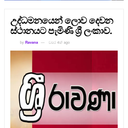
උද්ධමනයෙන් ලොව දෙවන
ස්ථානයට පැමිණි ශ්‍රී ලංකාව.
by
Ravana
වසර 4ක් ago