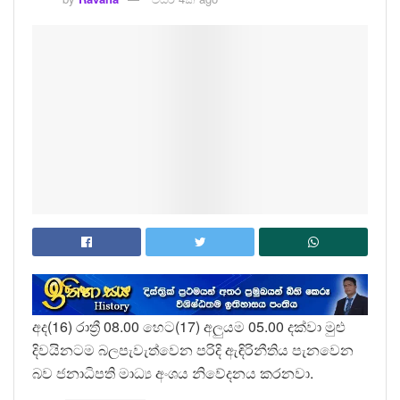
අද(16) රාත්‍රී 08.00 හෙට(17) අලුයම 05.00 දක්වා මුළු
දිවයිනටම බලපැවැත්වෙන පරිදි ඇඳිරිනීතිය පැනවෙන
බව ජනාධිපති මාධ්‍ය අංශය නිවේදනය කරනවා.