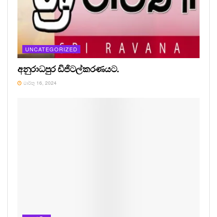
UNCATEGORIZED
අනුරාධපුර ඩිජිටල්කරණයට.
මාර්තු 16, 2024