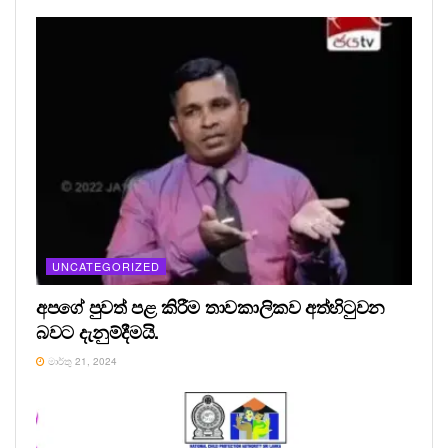
UNCATEGORIZED
අපගේ පුවත් පළ කිරීම තාවකාලිකව අත්හිටුවන
බවට දැනුම්දීමයි.
මාර්තු 21, 2024