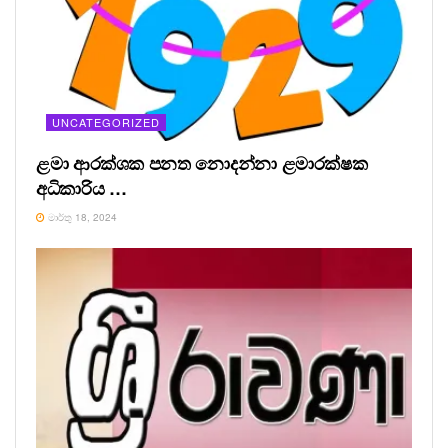
UNCATEGORIZED
ළමා ආරක්ශක පනත නොදන්නා ළමාරක්ෂක
අධිකාරිය …
මාර්තු 18, 2024