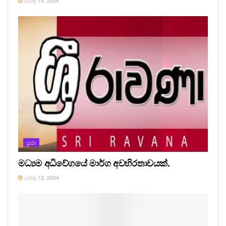
මාර්තු 14, 2024
ප්‍රජා
මධ්‍යම අධිවේගයේ මාර්ග අවහිරතාවයක්.
මාර්තු 13, 2024