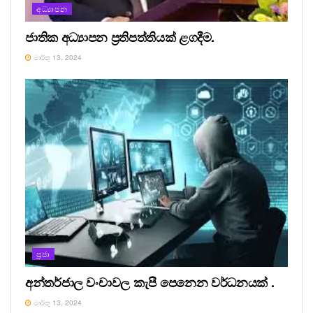
අධ්‍යාපන
ජාතික අධ්‍යාපන ප්‍රතිපත්තියක් ළගදීම.
මාර්තු 13, 2024
ප්‍රජා
අන්තර්ජාල වංචාවල කැපී පෙනෙන වර්ධනයක් .
මාර්තු 13, 2024