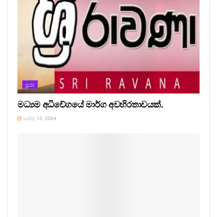
ප්‍රජා
මධ්‍යම අධිවේගයේ මාර්ග අවහිරතාවයක්.
මාර්තු 13, 2024