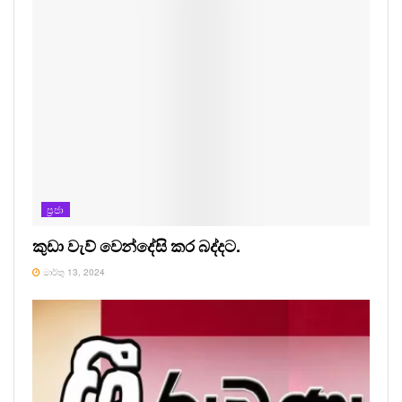
ප්‍රජා
කුඩා වැව් වෙන්දේසි කර බද්දට.
මාර්තු 13, 2024