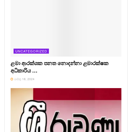
UNCATEGORIZED
ළමා ආරක්ශක පනත නොදන්නා ළමාරක්ෂක
අධිකාරිය …
මාර්තු 18, 2024