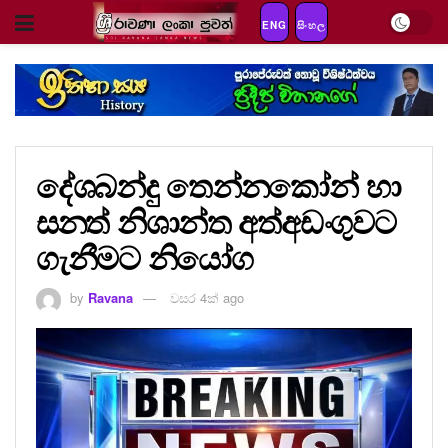
ENG
සිංහල
දේශබන්දු තෙන්නකෝන් හා
සනත් නිශාන්ත අත්අඩංගුවට
ගැනීමට නියෝග
by
Ravana
වසර 4ක් ago