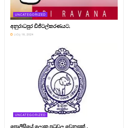
UNCATEGORIZED
අනුරාධපුර ඩිජිටල්කරණයට.
මාර්තු 16, 2024
UNCATEGORIZED
පොලීසියේ ලොකු පුටුවල වෙනසක් .