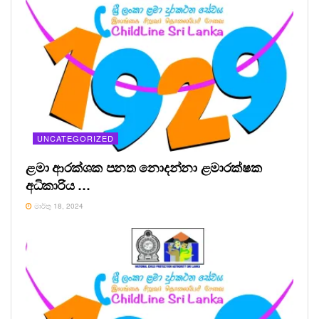
UNCATEGORIZED
ළමා ආරක්ශක පනත නොදන්නා ළමාරක්ෂක
අධිකාරිය …
මාර්තු 18, 2024