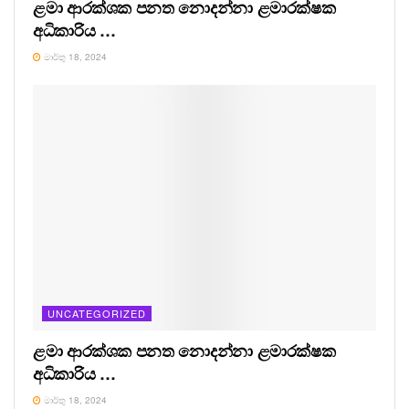
ළමා ආරක්ශක පනත නොදන්නා ළමාරක්ෂක
අධිකාරිය …
මාර්තු 18, 2024
UNCATEGORIZED
ළමා ආරක්ශක පනත නොදන්නා ළමාරක්ෂක
අධිකාරිය …
මාර්තු 18, 2024