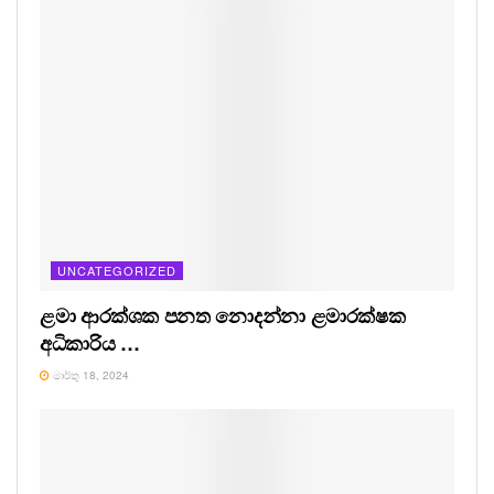
UNCATEGORIZED
ළමා ආරක්ශක පනත නොදන්නා ළමාරක්ෂක
අධිකාරිය …
මාර්තු 18, 2024