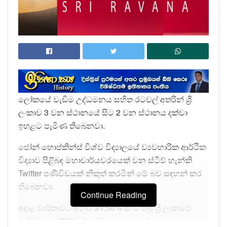
ලෝකයේ වැඩිම උද්ධමනය සහිත රටවල් අතරින් ශ්‍රී
ලංකාව 3 වන ස්ථානයේ සිට 2 වන ස්ථානය දක්වා
ඉහළට පැමිණ තිබෙනවා.
ජෝන් හොප්කින්ස් විශ්ව විද්‍යාලයේ ව්‍යවහාරික ආර්ථික
විද්‍යාව පිළිබඳ මහාචාර්යවරයෙක් වන ස්ටීව් හැන්කි
Twitter පණිවිඩයක් නිකුත් කරමින් මේ බව සඳහන් කර
තිබෙනවා.
Continue Reading
අදාළ වාර්තාවට අනුව 21.50% ක් ව තිබූ ශ්‍රී ලංකාවේ
උද්ධමනය 132% ක් දක්වා ඉහළ ගොස් ඇත.