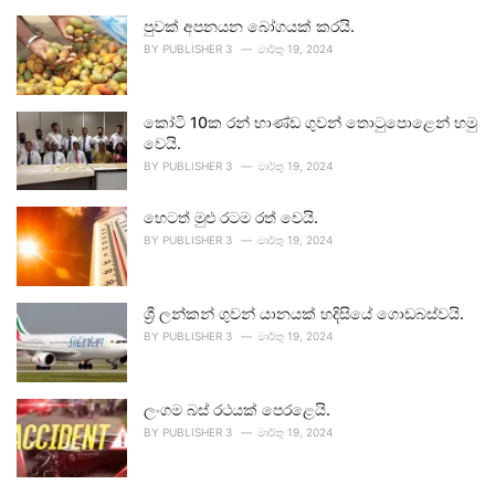
පුවක් අපනයන බෝගයක් කරයි.
BY
PUBLISHER 3
මාර්තු 19, 2024
කෝටි 10ක රන් භාණ්ඩ ගුවන් තොටුපොළෙන් හමු
වෙයි.
BY
PUBLISHER 3
මාර්තු 19, 2024
හෙටත් මුළු රටම රත් වෙයි.
BY
PUBLISHER 3
මාර්තු 19, 2024
ශ්‍රී ලන්කන් ගුවන් යානයක් හදිසියේ ගොඩබස්වයි.
BY
PUBLISHER 3
මාර්තු 19, 2024
ලංගම බස් රථයක් පෙරළෙයි.
BY
PUBLISHER 3
මාර්තු 19, 2024