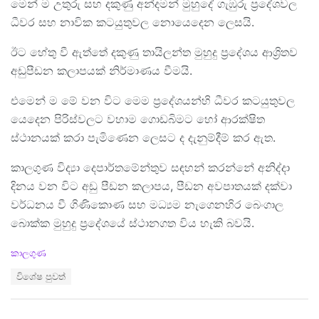
මෙන් ම උතුරු සහ දකුණු අන්දමන් මුහුදේ ගැඹුරු ප්‍රදේශවල
ධීවර සහ නාවික කටයුතුවල නොයෙදෙන ලෙසයි.
ඊට හේතු වී ඇත්තේ දකුණු තායිලන්ත මුහුදු ප්‍රදේශය ආශ්‍රිතව
අඩුපීඩන කලාපයක් නිර්මාණය වීමයි.
එමෙන් ම මේ වන විට මෙම ප්‍රදේශයන්හි ධීවර කටයුතුවල
යෙදෙන පිරිස්වලට වහාම ගොඩබිමට හෝ ආරක්ෂිත
ස්ථානයක් කරා පැමිණෙන ලෙසට ද දැනුම්දීම් කර ඇත.
කාලගුණ විද්‍යා දෙපාර්තමේන්තුව සඳහන් කරන්නේ අනිද්දා
දිනය වන විට අඩු පීඩන කලාපය, පීඩන අවපාතයක් දක්වා
වර්ධනය වී ගිණිකොණ සහ මධ්‍යම නැගෙනහිර බෙංගාල
බොක්ක මුහුදු ප්‍රදේශයේ ස්ථානගත විය හැකි බවයි.
C
කාලගුණ
a
T
විශේෂ පුවත්
t
a
e
g
g
s
o