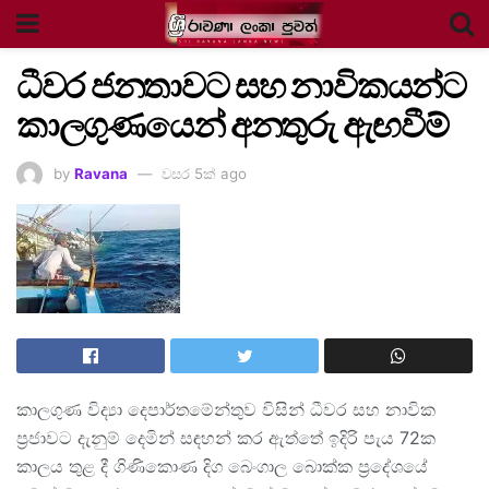
ධීවර ජනතාවට සහ නාවිකයන්ට
කාලගුණයෙන් අනතුරු ඇඟවීම්
by
Ravana
වසර 5ක් ago
කාලගුණ විද්‍යා දෙපාර්තමේන්තුව විසින් ධීවර සහ නාවික
ප්‍රජාවට දැනුම් දෙමින් සඳහන් කර ඇත්තේ ඉදිරි පැය 72ක
කාලය තුළ දී ගිණිකොණ දිග බෙංගාල බොක්ක ප්‍රදේශයේ