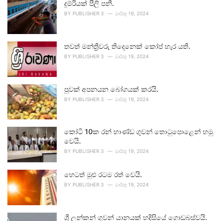
දුම්රියක් පීලි පනී.
BY
PUBLISHER 3
මාර්තු 19, 2024
තවත් මන්ත්‍රීවරු තිදෙනෙක් කෝප් හැර යති.
BY
PUBLISHER 3
මාර්තු 19, 2024
පුවක් අපනයන බෝගයක් කරයි.
BY
PUBLISHER 3
මාර්තු 19, 2024
කෝටි 10ක රන් භාණ්ඩ ගුවන් තොටුපොළෙන් හමු
වෙයි.
BY
PUBLISHER 3
මාර්තු 19, 2024
හෙටත් මුළු රටම රත් වෙයි.
BY
PUBLISHER 3
මාර්තු 19, 2024
ශ්‍රී ලන්කන් ගුවන් යානයක් හදිසියේ ගොඩබස්වයි.