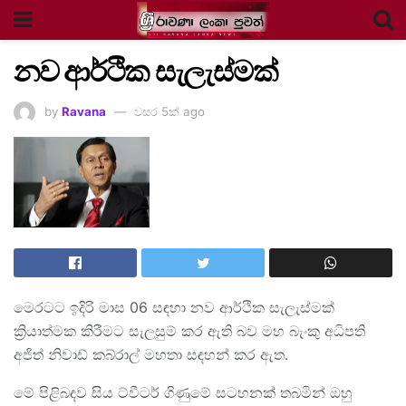
නව ආර්ථික සැලැස්මක්
by
Ravana
වසර 5ක් ago
මෙරටට ඉදිරි මාස 06 සඳහා නව ආර්ථික සැලැස්මක්
ක්‍රියාත්මක කිරීමට සැලසුම් කර ඇති බව මහ බැංකු අධිපති
අජිත් නිවාඩ් කබ්රාල් මහතා සඳහන් කර ඇත.
මේ පිළිබඳව සිය ට්වීටර් ගිණුමේ සටහනක් තබමින් ඔහු