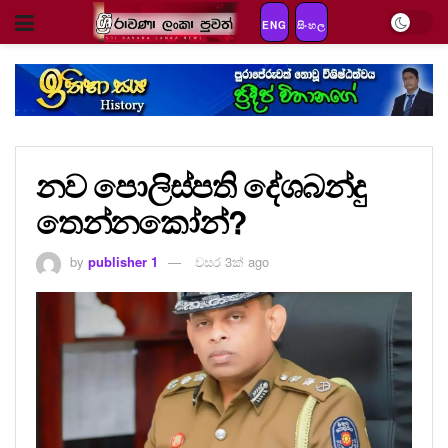
ENG
සිංහල
නව පොලිස්පති දේශබන්දු
තෙන්නකෝන්?
by
publisher 1
වසර 3ක් ago