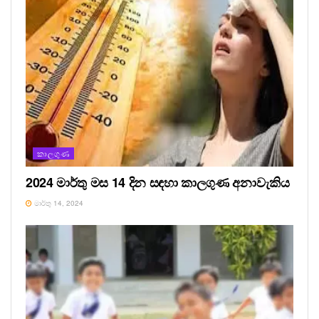
කාලගුණ
2024 මාර්තු මස 14 දින සඳහා කාලගුණ අනාවැකිය
මාර්තු 14, 2024