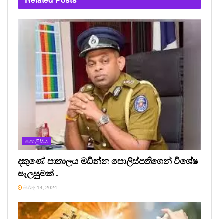
ලෙස හානි වුයේද දේශබන්දු තෙන්නකෝන් මහතාගේද
නීතිවිරෝදී ක්‍රියා හේතුවෙනි. ඔහුගේද සහායෙන් විනාශ
වී ඇති පොලිස් දෙපාර්තමේන්තුව නැවත යතා තත්වයට
පත්කිරීම ඔහුගේ ප්‍රමුඛතම කාර්‍ය විය යුතුව තිබේ.
(මෙම පුවත අප විසින්ම තහවුරු කරගෙන නොමැති බව
කාරුනිකව සදහන් කෙරේ.)
Tags:
ප්‍රමුක පුවත
පොලිසිය
දකුණේ පාතාලය මඩින්න පොලිස්පතිගෙන් විශේෂ
සැලසුමක් .
මාර්තු 14, 2024