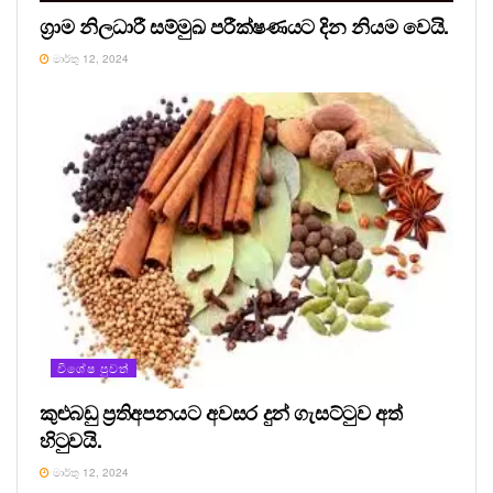
ග්‍රාම නිලධාරී සම්මුඛ පරීක්ෂණයට දින නියම වෙයි.
මාර්තු 12, 2024
විශේෂ පුවත්
කුළුබඩු ප්‍රතිඅපනයට අවසර දුන් ගැසට්ටුව අත්
හිටුවයි.
මාර්තු 12, 2024