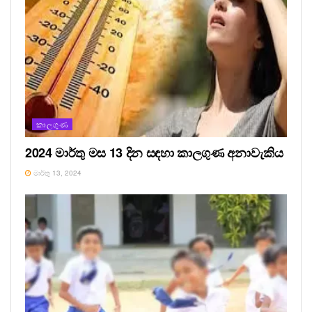
කාලගුණ
2024 මාර්තු මස 13 දින සඳහා කාලගුණ අනාවැකිය
මාර්තු 13, 2024