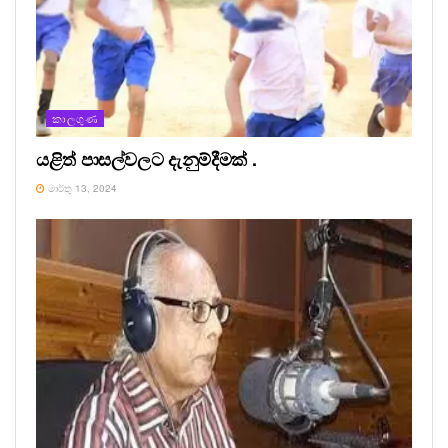
කාලගුණ
යළිත් පාසල්වලට දැනුම්දීමක් .
මාර්තු 13, 2024