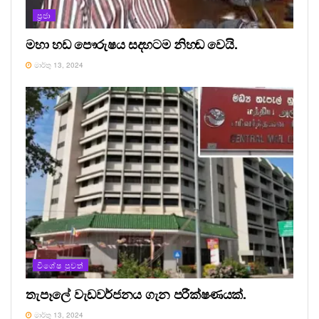
ප්‍රජා
මහා හඩ පෞරුෂය සදහටම නිහඬ වෙයි.
මාර්තු 13, 2024
විශේෂ පුවත්
තැපෑලේ වැඩවර්ජනය ගැන පරීක්ෂණයක්.
මාර්තු 13, 2024