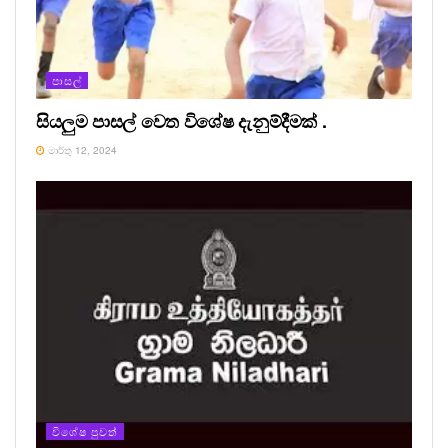
පාසල්
සියලුම පාසල් වෙත විශේෂ දැනුම්දීමක් .
මාර්තු 12, 2024
විශේෂ පුවත්