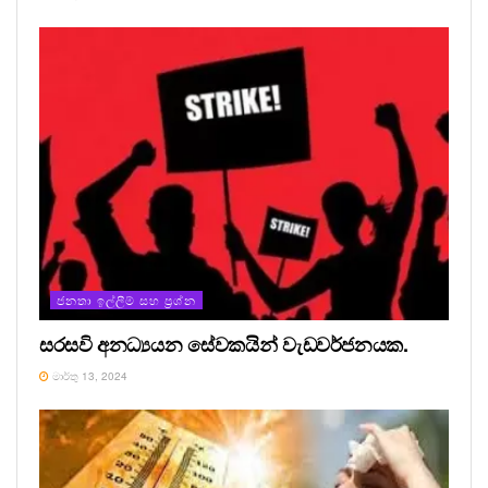
ජනතා ඉල්ලීම් සහ ප්‍රශ්න
සරසවි අනධ්‍යයන සේවකයින් වැඩවර්ජනයක.
මාර්තු 13, 2024