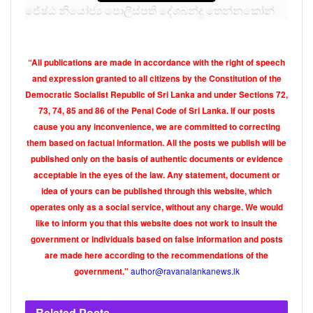
ජේෂ්ඨ නියෝජ්‍ය පොලිස්පති දේශබන්දු තෙන්නකෝන්
එම ධුරය සඳහා ජනාධිපතිවරයා විසින් තෝරා පත්
කරගෙන ඇති බව සදහන් වේ.
“All publications are made in accordance with the right of speech
පසු ගිය මැයි මස 9 වැනිදා සිදු කල පහරදීමේ සිද්දියේ සිට
and expression granted to all citizens by the Constitution of the
ඔහුට විවිද චෝදනා එල්ල විය. කෙසේ නමුත් ඔහුට
Democratic Socialist Republic of Sri Lanka and under Sections 72,
විරුද්දව චෝදනා පත්‍ර කිසිවක් බාර දුන් බවක් වාර්තා
73, 74, 85 and 86 of the Penal Code of Sri Lanka. If our posts
cause you any inconvenience, we are committed to correcting
නොවිනි. එසේම දේශබන්දු තෙන්නකෝන් මහතාට දැඩි
them based on factual information. All the posts we publish will be
ජනතා අප්‍රසාදයක් මේ වන විටත් පවතී. නමුත් ජනතා
published only on the basis of authentic documents or evidence
අරගල නීතී විරෝදී ලෙස හෝ පාලනය කිරීම සදහා රනිල්
acceptable in the eyes of the law. Any statement, document or
වික්‍රමසින්හ මහතාට හොද හයියක් වීමට දේශබන්දු
idea of yours can be published through this website, which
තෙන්නකෝන් වැනි අය අවශ්‍ය වේ. කොහොම උනත්
operates only as a social service, without any charge. We would
හිටපු පොලිස්පති පූජිත් ජයසුන්දර මහතාටද අවසානයේ
like to inform you that this website does not work to insult the
හිර ගෙදර උරුම වූ බැවින්, පොලිස්පති දූරය ලැබීමෙන්
government or individuals based on false information and posts
පසුව හෝ නීතියට අනුව පමනක් කටයුතු කිරීම ඔහුගේ
are made here according to the recommendations of the
author@ravanalankanews.lk
government."
මතු ආරක්ශාවට යහපතක් වනු ඇත.
එසේම පොලිස් දෙපාර්තමේන්තුවට තිබූ ගරුත්වයට දැඩි
Related
Posts