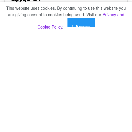
This website uses cookies. By continuing to use this website you
by
publisher 3
වසර 3ක් ago
are giving consent to cookies being used. Visit our
Privacy and
I Agree
Cookie Policy
.
කලක සිට පැවත එන ආරවුලක් හේතුවෙන් වෘත්තීමය