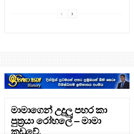
මාමාගෙන් උදුලු පහර කා
පුත්‍රයා රෝහලේ – මාමා
කූඩුවේ.