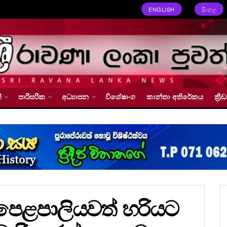
ENGLISH
සිංහල
්
පාරිසරික
අධ්‍යාපන
විශේෂාංග
කාන්තා අතිරේකය
ක්‍
පෙළපාලියවත් හරියට