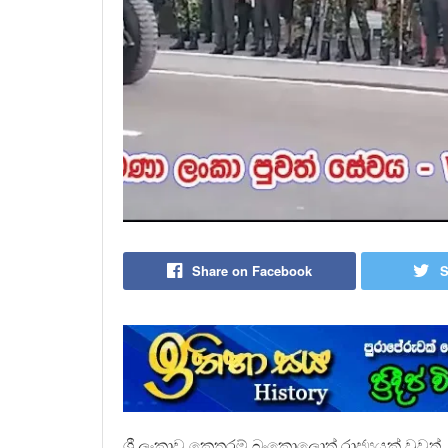
Share on Facebook
S
ශ්‍රී ලංකාව කෙතරම් බංකොලොත් රාජ්‍යයක් වුව