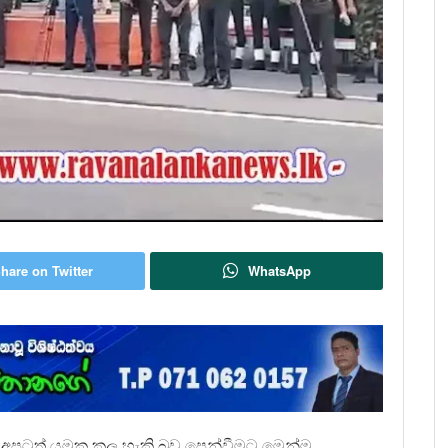
hare on Twitter
WhatsApp
ත්, අපටත් යමක කල හැකි බව පෙන්වීමට මෙන්ම,