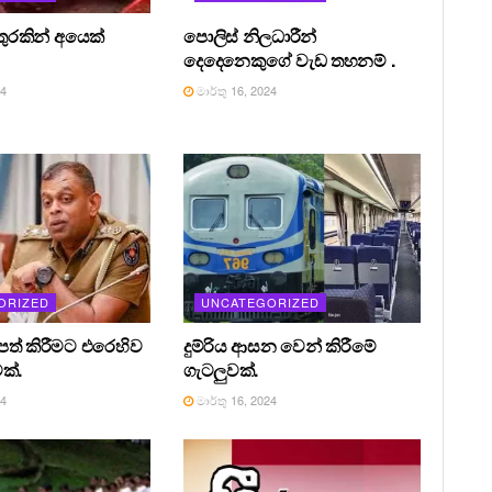
තුරකින් අයෙක්
පොලිස් නිලධාරීන්
දෙදෙනෙකුගේ වැඩ තහනම් .
24
මාර්තු 16, 2024
ORIZED
UNCATEGORIZED
පත් කිරීමට එරෙහිව
දුම්රිය ආසන වෙන් කිරීමේ
ක්.
ගැටලුවක්.
24
මාර්තු 16, 2024