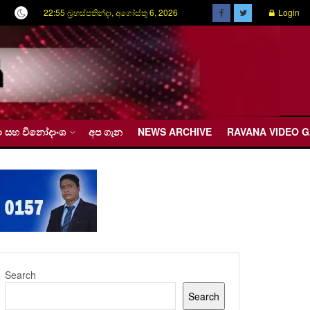
22:55 බ්‍රහස්පතින්දා, අගෝස්තු 6, 2026
Login
රීඩා සහ විනෝදාංශ
අප ගැන
NEWS ARCHIVE
RAVANA VIDEO 
Search
Search