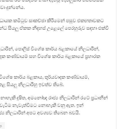
වා දුන්නේය.
ිධායක කමිටුව සාකච්ඡා කිරීමෙන් පසුව එකඟතාවකට
න්ධ සියලු ඒකක නිදහස් උළෙලේ පෙරහුරුව සඳහා එක්වී
ාරීන්, පොලිස් විශේෂ කාර්ය බළකායේ නිලධාරීන්,
දක කණ්ඩායම් සහ විශේෂ කාර්ය බළකායේ ප්‍රහාරක
් විශේෂ කාර්ය බළකාය, තූර්යවාදක කණ්ඩායම්,
සියලු නිලධාරීහු ඉවත්ව තිබේ.
ැකි දුෂිත, අමනෝඥ රාජ්‍ය නිලධාරීන් රටේ ප්‍රධානීන්
ිඳවැටිම නැවැත්වීමට නොහැකි වනු ඇත. ඉන්
‍ය නිලධාරීන් අපට අවශ්‍යව තිබෙන බවයි.
වත