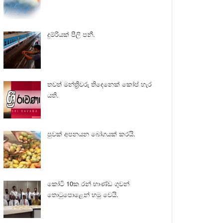
දුම්රියක් පීලි පනී.
තවත් මන්ත්‍රීවරු තිදෙනෙක් කෝප් හැර
යති.
පුවක් අපනයන බෝගයක් කරයි.
කෝටි 10ක රන් භාණ්ඩ ගුවන්
තොටුපොළෙන් හමු වෙයි.