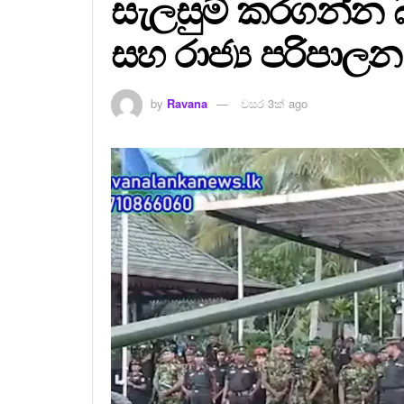
සැලසුම් කරගන්න බ
සහ රාජ්‍ය පරිපා
by
Ravana
වසර 3ක් ago