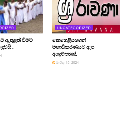
ORIZED
UNCATEGORIZED
වලට ඇතුළත් වීමට
කෙහෙළියගෙන්
ැදවයි .
මහාධිකරණයට ඇප
අයදුම්පතක්.
24
මාර්තු 15, 2024