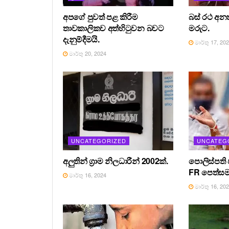
අපගේ පුවත් පළ කිරීම
බස් රථ අන
තාවකාලිකව අත්හිටුවන බවට
මරුට.
දැනුම්දීමයි.
මාර්තු 17, 20
මාර්තු 20, 2024
UNCATEGORIZED
UNCATEG
අලුතින් ග්‍රාම නිලධාරීන් 2002ක්.
පොලිස්පති 
FR පෙත්සම
මාර්තු 16, 2024
මාර්තු 16, 20