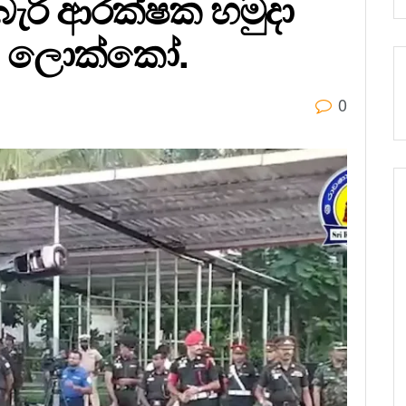
ැරි ආරක්ෂක හමුදා
ලන ලොක්කෝ.
0