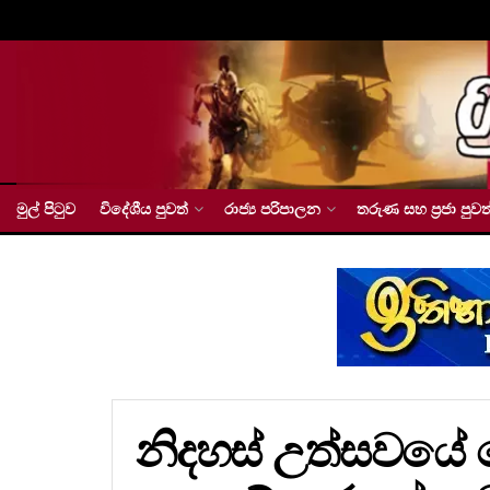
මුල් පිටුව
විදේශීය පුවත්
රාජ්‍ය පරිපාලන
තරුණ සහ ප්‍රජා පුවත
නිදහස් උත්සවයේ 