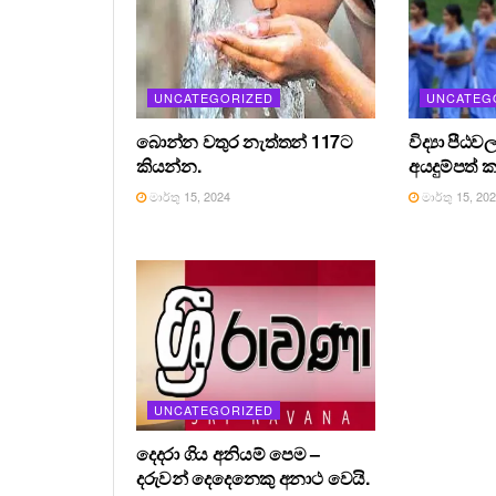
UNCATEGORIZED
UNCATEG
බොන්න වතුර නැත්තන් 117ට
විද්‍යා පීඨ
කියන්න.
අයදුම්පත් ක
මාර්තු 15, 2024
මාර්තු 15, 20
UNCATEGORIZED
දෙදරා ගිය අනියම් පෙම –
දරුවන් දෙදෙනෙකු අනාථ වෙයි.