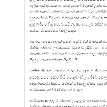
ලෝකයේ අවධානය වෙනුවෙන් නිදහස් උත්සවය කල
ලාංකිකයන්ට මෙන්ම, විදෙස් ගතවීමට අපේක්ෂිත
මුහුණ දීමට සිදු වේ. එපමණක්ද නොව, විදේශ
මුහුණදීමට සිදු වේ. එබැවින්, අප ඩොලර් අතින් 
ජාතික වැඩසටහන් කල යුතුය.
අප රට බංකොලොත් වුවත්, ශක්තිමත් ජාතියක් 
ජාතික නිදහස් උත්සවයයි. එය නිවැරදිව, සහ ස
නායකයන්ට හෝ එය එය සංවිධානය කල කමිටුව
සිදු වූ මතභේදාත්මක සිදු වීමයි.
ජාතික නිදහස් උත්සවයේ ඊයේ (31) පැවැති පෙරහ
පෙරහුරුවට එක්ව සිටි පොලිස් නිලධාරීන්, පො
දෙපාර්තමේන්තුවට සම්බන්ධ සියලු ඒකක පුහුණු
සංවිධායකයන් මාරි මිදයන් වී ඇත.
සාම්ප්‍රදායානුකූලව නිදහස් උළෙලට ජනාධිපත
අශ්වාරෝහකයන් ඉවත් කර යුද හමුදා යතුරුපැදි