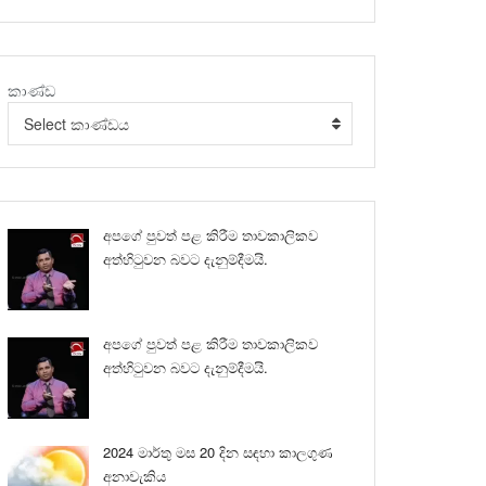
කාණ්ඩ
Select කාණ්ඩය
අපගේ පුවත් පළ කිරීම තාවකාලිකව
අත්හිටුවන බවට දැනුම්දීමයි.
අපගේ පුවත් පළ කිරීම තාවකාලිකව
අත්හිටුවන බවට දැනුම්දීමයි.
2024 මාර්තු මස 20 දින සඳහා කාලගුණ
අනාවැකිය