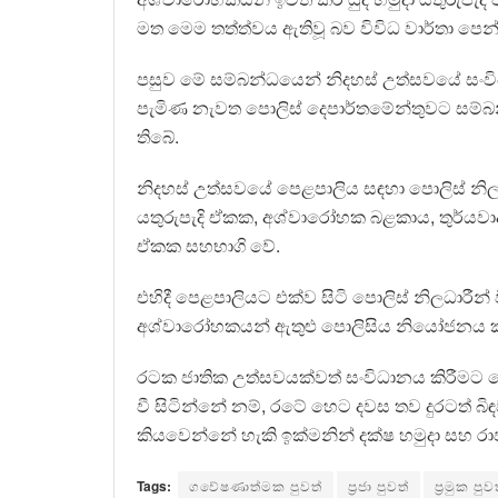
මත මෙම තත්ත්වය ඇතිවූ බව විවිධ වාර්තා පෙන්
පසුව මේ සම්බන්ධයෙන් නිදහස් උත්සවයේ සංව
පැමිණ නැවත පොලිස් දෙපාර්තමේන්තුවට සම්බ
තිබේ.
නිදහස් උත්සවයේ පෙළපාලිය සඳහා පොලිස් නිලධ
යතුරුපැදි ඒකක, අශ්වාරෝහක බළකාය, තුර්යවා
ඒකක සහභාගි වේ.
එහිදී පෙළපාලියට එක්ව සිටි පොලිස් නිලධාරීන
අශ්වාරෝහකයන් ඇතුළු පොලිසිය නියෝජනය කළ 
රටක ජාතික උත්සවයක්වත් සංවිධානය කිරීමට නොහ
වී සිටින්නේ නම්, රටේ හෙට දවස තව දුරටත් බ
කියවෙන්නේ හැකි ඉක්මනින් දක්ෂ හමුදා සහ රාජ්
Tags:
ගවේෂණාත්මක පුවත්
ප්‍රජා පුවත්
ප්‍රමුක පු