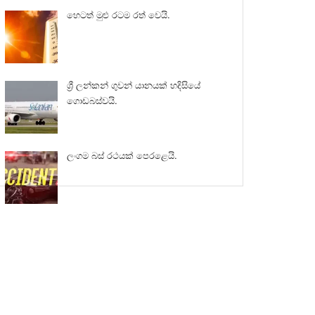
හෙටත් මුළු රටම රත් වෙයි.
ශ්‍රී ලන්කන් ගුවන් යානයක් හදිසියේ
ගොඩබස්වයි.
ලංගම බස් රථයක් පෙරළෙයි.