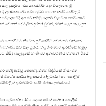
 යුතුමය. එය නොකිරීම යනු විදේශගත ශ්‍රී
 ශ්‍රී ලාංකිකයන්ට පවා ගැටළු සහගත තත්වයන්වලට
ගත වෙළදාමේදී අප රට තුට්ටු දෙකට වැටෙන තත්වයකට
හෝ වෙනත් දේ වලින් දුප්පත් වුවත්, රටක් ලෙස කල යුතු
බවට පෙන්වීමට තිබෙන සුවිශේෂීම අවස්ථාව වන්නේ
ංවිධානාත්මකව කල යුතුය. නමුත් මෙරට ආරක්ෂක හමුදා
ට කිසිදු සැලසුමක් නැති බව අනාවරණය වන්නේ ඊයේ
ුරුවේදී ඇතිවූ මතභේදාත්මක සිද්ධියක් නිසා එම
ලිස් විශේෂ කාර්ය බළකායේ නිලධාරීන් සහ පොලිස්
වීම්වලින් ඉවත්වීමට තරම් ජාතික උත්සවයේ
ිවරයා පැමිණෙන රථය දෙපස ගමන් ගන්නා පොලිස්
 ඒකකය ඊට යෙදවීම නිසා ඇතිවූ ගැටලුකාරී තත්ත්වයක්