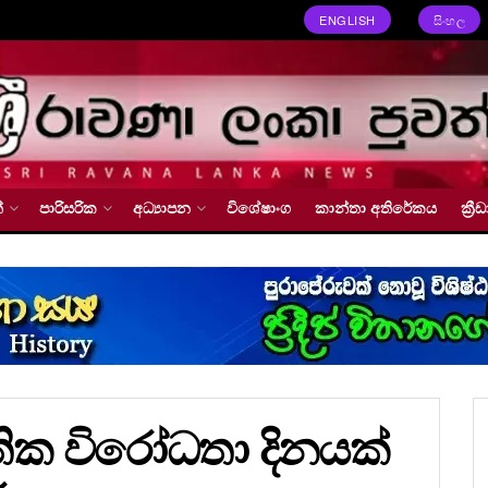
ENGLISH
සිංහල
්
පාරිසරික
අධ්‍යාපන
විශේෂාංග
කාන්තා අතිරේකය
ක්‍
තික විරෝධතා දිනයක්