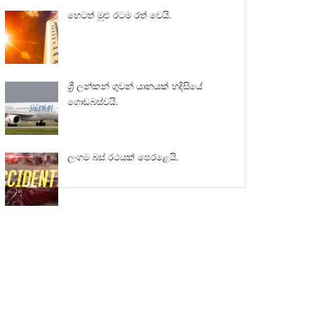
හෙටත් මුළු රටම රත් වෙයි.
ශ්‍රී ලන්කන් ගුවන් යානයක් හදිසියේ
ගොඩබස්වයි.
ලංගම බස් රථයක් පෙරළෙයි.