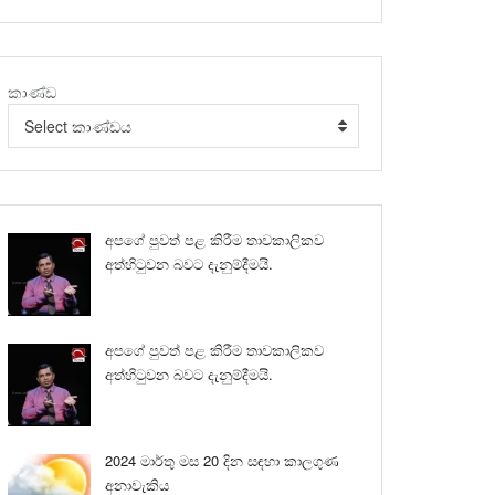
කාණ්ඩ
Select කාණ්ඩය
අපගේ පුවත් පළ කිරීම තාවකාලිකව
අත්හිටුවන බවට දැනුම්දීමයි.
අපගේ පුවත් පළ කිරීම තාවකාලිකව
අත්හිටුවන බවට දැනුම්දීමයි.
2024 මාර්තු මස 20 දින සඳහා කාලගුණ
අනාවැකිය