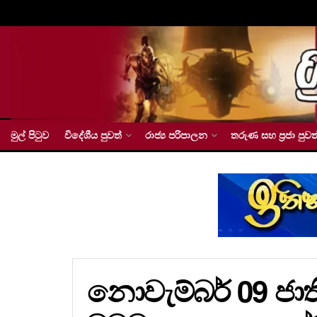
මුල් පිටුව
විදේශීය පුවත්
රාජ්‍ය පරිපාලන
තරුණ සහ ප්‍රජා පුවත
නොවැම්බර් 09 ජා