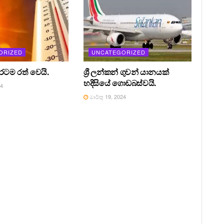
ORIZED
UNCATEGORIZED
 රටම රත් වෙයි.
ශ්‍රී ලන්කන් ගුවන් යානයක්
හදිසියේ ගොඩබස්වයි.
24
මාර්තු 19, 2024