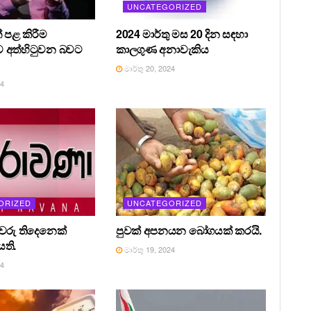
UNCATEGORIZED
 පළ කිරීම
2024 මාර්තු මස 20 දින සඳහා
 අත්හිටුවන බවට
කාලගුණ අනාවැකිය
මාර්තු 20, 2024
24
ORIZED
UNCATEGORIZED
රීවරු තිදෙනෙක්
පුවක් අපනයන බෝගයක් කරයි.
ති.
මාර්තු 19, 2024
24