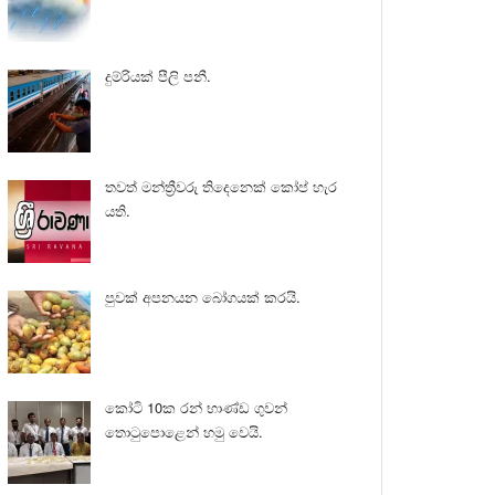
දුම්රියක් පීලි පනී.
තවත් මන්ත්‍රීවරු තිදෙනෙක් කෝප් හැර
යති.
පුවක් අපනයන බෝගයක් කරයි.
කෝටි 10ක රන් භාණ්ඩ ගුවන්
තොටුපොළෙන් හමු වෙයි.