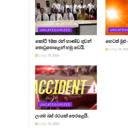
UNCATEGORIZED
UNCATEG
කෝටි 10ක රන් භාණ්ඩ ගුවන්
හෙටත් මුළු
තොටුපොළෙන් හමු වෙයි.
මාර්තු 19, 20
මාර්තු 19, 2024
UNCATEGORIZED
ලංගම බස් රථයක් පෙරළෙයි.
මාර්තු 19, 2024