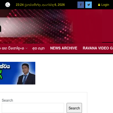
23:24 බ්‍රහස්පතින්දා, අගෝස්තු 6, 2026
Login
රීඩා සහ විනෝදාංශ
අප ගැන
NEWS ARCHIVE
RAVANA VIDEO 
Search
Search