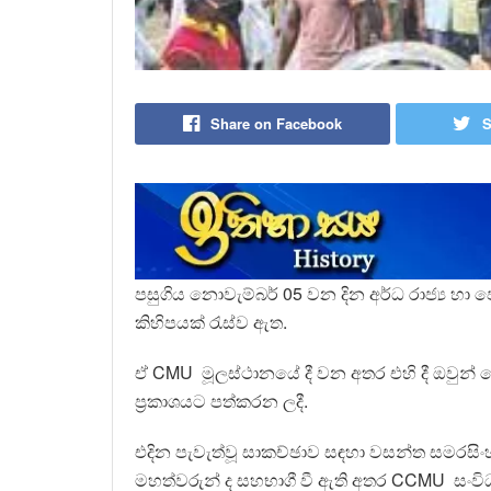
Share on Facebook
S
පසුගිය නොවැම්බර් 05 වන දින අර්ධ රාජ්‍ය හා
කිහිපයක් රැස්ව ඇත.
ඒ CMU මූලස්ථානයේ දී වන අතර එහි දී ඔවුන්
ප්‍රකාශයට පත්කරන ලදී.
එදින පැවැත්වූ සාකච්ඡාව සඳහා වසන්ත සමරසිංහ,
මහත්වරුන් ද සහභාගී වී ඇති අතර CCMU සංවි