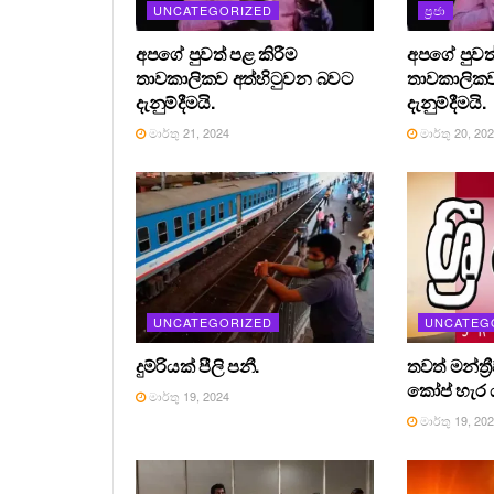
UNCATEGORIZED
ප්‍රජා
අපගේ පුවත් පළ කිරීම
අපගේ පුවත්
තාවකාලිකව අත්හිටුවන බවට
තාවකාලිකව
දැනුම්දීමයි.
දැනුම්දීමයි.
මාර්තු 21, 2024
මාර්තු 20, 20
UNCATEGORIZED
UNCATEG
දුම්රියක් පීලි පනී.
තවත් මන්ත්‍
කෝප් හැර ය
මාර්තු 19, 2024
මාර්තු 19, 20