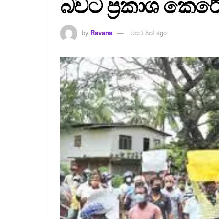
බවට ප්‍රකාශ කෙර
by
Ravana
වසර 5ක් ago