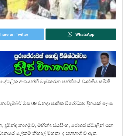
hare on Twitter
WhatsApp
 පෞද්ගලික අංශයන්හි වැඩකරන පන්තියේ වෘත්තීය සමිති
 නොවැම්බර් මස 09 වනදා ජාතික විරෝධතා දිනයක් ලෙස
 දුමින්ද නාගමුව, මහින්ද ජයසිංහ, ජොශප් ස්ටාලින් යන
ධානයේ ලේකම් නිහාල් මහතා ද සහභාගී වී ඇත.