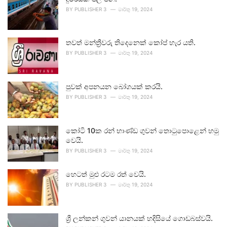
BY
PUBLISHER 3
මාර්තු 19, 2024
තවත් මන්ත්‍රීවරු තිදෙනෙක් කෝප් හැර යති.
BY
PUBLISHER 3
මාර්තු 19, 2024
පුවක් අපනයන බෝගයක් කරයි.
BY
PUBLISHER 3
මාර්තු 19, 2024
කෝටි 10ක රන් භාණ්ඩ ගුවන් තොටුපොළෙන් හමු
වෙයි.
BY
PUBLISHER 3
මාර්තු 19, 2024
හෙටත් මුළු රටම රත් වෙයි.
BY
PUBLISHER 3
මාර්තු 19, 2024
ශ්‍රී ලන්කන් ගුවන් යානයක් හදිසියේ ගොඩබස්වයි.