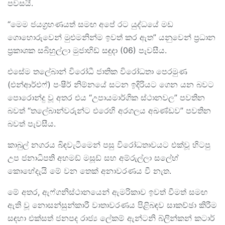
පවසයි.
“මෙම ජයග්‍රහණයත් සමඟ අපේ රට යුද්ධයේ මඩ
ගොහොරුවෙන් මුළුමනින්ම ඉවත් කර ඇත” යනුවෙන් ප්‍රධාන
ප්‍රකාශක සබිහුල්ලා මුජාහිඩ් සඳුදා (06) පැවසීය.
එසේම තලේබාන් විරෝධී ජාතික විරෝධතා පෙරමුණ
(එන්ආර්එෆ්) පංෂීර් නිම්නයේ සටන ඉදිරියට ගෙන යන බවට
පොරොන්දු වූ අතර එය “උපායමාර්ගික ස්ථානවල” පවතින
බවත් “තලේබාන්වරුන්ට එරෙහි අරගලය අඛණ්ඩව” පවතින
බවත් පැවසීය.
කාබුල් නගරය බිඳවැටීමෙන් පසු විරෝධතාවයට එක්වූ හිටපු
උප ජනාධිපති අහමඩ් මසූඩ් සහ අම්රුල්ලා සලේහ්
කොහේදැයි මේ වන තෙක් අනාවරණය වී නැත.
මේ අතර, ඇෆ්ගනිස්ථානයෙන් ඇමරිකාව ඉවත් වීමත් සමඟ
ඇති වූ නොසන්සුන්කාරී වාතාවරණය පිළිබඳව සාකච්ඡා කිරීම
සඳහා එක්සත් ජනපද රාජ්‍ය ලේකම් ඇන්ටනි බ්ලින්කන් කටාර්