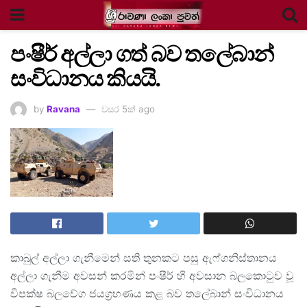
පංෂීර් අල්ලා ගත් බව තලේබාන්
සංවිධානය කියයි.
by
Ravana
වසර 5ක් ago
කාබුල් අල්ලා ගැනීමෙන් සති තුනකට පසු ඇෆ්ගනිස්තානය
අල්ලා ගැනීම අවසන් කරමින් පංෂීර් හි අවසාන බලකොටුව වූ
විපක්ෂ බලවේග ජයග්‍රහණය කළ බව තලේබාන් සංවිධානය