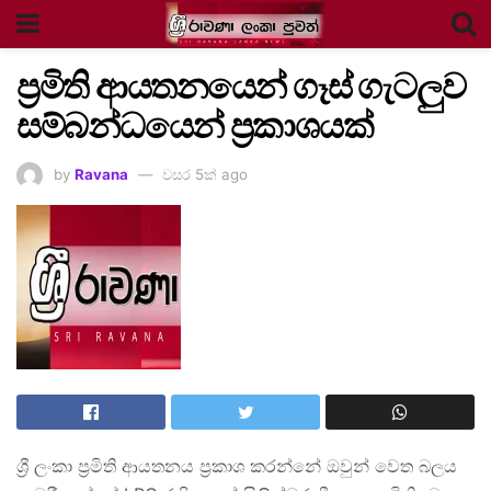
ප්‍රමිති ආයතනයෙන් ගෑස් ගැටලුව
සම්බන්ධයෙන් ප්‍රකාශයක්
by
Ravana
වසර 5ක් ago
ශ්‍රී ලංකා ප්‍රමිති ආයතනය ප්‍රකාශ කරන්නේ ඔවුන් වෙත බලය