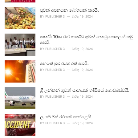
පුවක් අපනයන බෝගයක් කරයි.
BY
PUBLISHER 3
මාර්තු 19, 2024
කෝටි 10ක රන් භාණ්ඩ ගුවන් තොටුපොළෙන් හමු
වෙයි.
BY
PUBLISHER 3
මාර්තු 19, 2024
හෙටත් මුළු රටම රත් වෙයි.
BY
PUBLISHER 3
මාර්තු 19, 2024
ශ්‍රී ලන්කන් ගුවන් යානයක් හදිසියේ ගොඩබස්වයි.
BY
PUBLISHER 3
මාර්තු 19, 2024
ලංගම බස් රථයක් පෙරළෙයි.
BY
PUBLISHER 3
මාර්තු 19, 2024