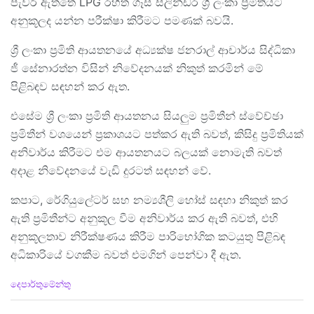
පැවරී ඇත්තේ LPG රහිත ගෑස් සිලින්ඩර ශ්‍රී ලංකා ප්‍රමිතියට
අනුකූලද යන්න පරීක්ෂා කිරීමට පමණක් බවයි.
ශ්‍රී ලංකා ප්‍රමිති ආයතනයේ අධ්‍යක්ෂ ජනරාල් ආචාර්ය සිද්ධිකා
ජී සේනාරත්න විසින් නිවේදනයක් නිකුත් කරමින් මේ
පිළිබඳව සඳහන් කර ඇත.
එසේම ශ්‍රී ලංකා ප්‍රමිති ආයතනය සියලුම ප්‍රමිතීන් ස්වේච්ඡා
ප්‍රමිතීන් වශයෙන් ප්‍රකාශයට පත්කර ඇති බවත්, කිසිදු ප්‍රමිතියක්
අනිවාර්ය කිරීමට එම ආයතනයට බලයක් නොමැති බවත්
අදාළ නිවේදනයේ වැඩි දුරටත් සඳහන් වේ.
කපාට, රේගියුලේටර් සහ නම්‍යශීලි හෝස් සඳහා නිකුත් කර
ඇති ප්‍රමිතීන්ට අනුකූල වීම අනිවාර්ය කර ඇති බවත්, එහි
අනුකූලතාව නිරීක්ෂණය කිරීම පාරිභෝගික කටයුතු පිළිබඳ
අධිකාරියේ වගකීම බවත් එමගින් පෙන්වා දී ඇත.
C
දෙපාර්තුමේන්තු
a
t