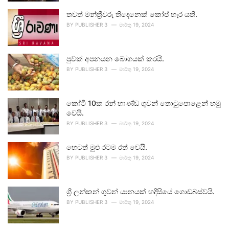
තවත් මන්ත්‍රීවරු තිදෙනෙක් කෝප් හැර යති.
BY
PUBLISHER 3
මාර්තු 19, 2024
පුවක් අපනයන බෝගයක් කරයි.
BY
PUBLISHER 3
මාර්තු 19, 2024
කෝටි 10ක රන් භාණ්ඩ ගුවන් තොටුපොළෙන් හමු
වෙයි.
BY
PUBLISHER 3
මාර්තු 19, 2024
හෙටත් මුළු රටම රත් වෙයි.
BY
PUBLISHER 3
මාර්තු 19, 2024
ශ්‍රී ලන්කන් ගුවන් යානයක් හදිසියේ ගොඩබස්වයි.
BY
PUBLISHER 3
මාර්තු 19, 2024