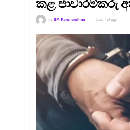
කළ ජාවාරම්කරු අ
by
SP. Karunarathna
වසර 4ක් ago