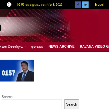
02:56 සෙනසුරාදා, අගෝස්තු 8, 2026
Login
රීඩා සහ විනෝදාංශ
අප ගැන
NEWS ARCHIVE
RAVANA VIDEO 
Search
Search