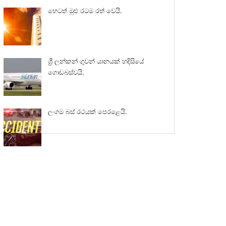
හෙටත් මුළු රටම රත් වෙයි.
ශ්‍රී ලන්කන් ගුවන් යානයක් හදිසියේ
ගොඩබස්වයි.
ලංගම බස් රථයක් පෙරළෙයි.