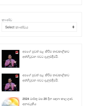
කාණ්ඩ
Select කාණ්ඩය
අපගේ පුවත් පළ කිරීම තාවකාලිකව
අත්හිටුවන බවට දැනුම්දීමයි.
අපගේ පුවත් පළ කිරීම තාවකාලිකව
අත්හිටුවන බවට දැනුම්දීමයි.
2024 මාර්තු මස 20 දින සඳහා කාලගුණ
අනාවැකිය