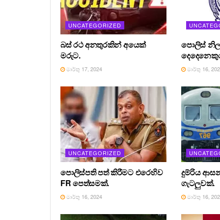
UNCATEGORIZED
UNCATEG
බස් රථ අනතුරකින් අයෙක්
පොලිස් නිල
මරුට.
දෙදෙනෙකුග
මාර්තු 17, 2024
මාර්තු 16, 20
UNCATEGORIZED
UNCATEG
පොලිස්පති පත් කිරීමට එරෙහිව
දුම්රිය ආස
FR පෙත්සමක්.
ගැටලුවක්.
මාර්තු 16, 2024
මාර්තු 16, 20