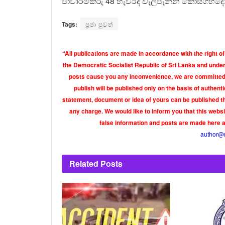
ජාවාරම්කරු 48 හැවිරිදි වැලිපැන්න කොස්ගහදෙනි
Tags:
ප්‍රජා පුවත්
“All publications are made in accordance with the right of
the Democratic Socialist Republic of Sri Lanka and under 
posts cause you any inconvenience, we are committed t
publish will be published only on the basis of authen
statement, document or idea of yours can be published th
any charge. We would like to inform you that this webs
false information and posts are made here 
author@
Related
Posts