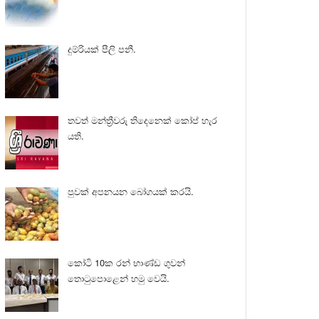
දුම්රියක් පීලි පනී.
තවත් මන්ත්‍රීවරු තිදෙනෙක් කෝප් හැර
යති.
පුවක් අපනයන බෝගයක් කරයි.
කෝටි 10ක රන් භාණ්ඩ ගුවන්
තොටුපොළෙන් හමු වෙයි.