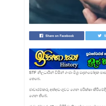
Share on Facebook
S
STF නිලධාරීන් විසින් ගංජා මිශ්‍ර මදනමෝදක 
තෙබෙ.
ජාවාරම්කරු අත්අඩංගුවට ගෙන පරික්ෂා කිරීමේද
ගෙන තිබේ.