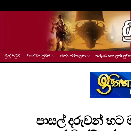
මුල් පිටුව
විදේශීය පුවත්
රාජ්‍ය පරිපාලන
තරුණ සහ ප්‍රජා පුවත
පාසල් දරුවන් හ