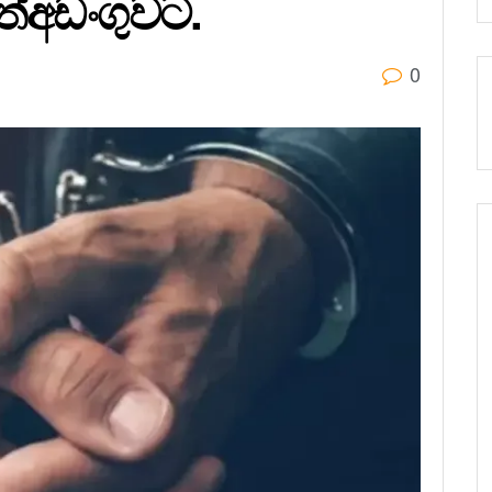
ත්අඩංගුවට.
0