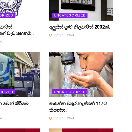
ORIZED
UNCATEGORIZED
ධාරීන්
අලුතින් ග්‍රාම නිලධාරීන් 2002ක්.
ේ වැඩ තහනම් .
මාර්තු 16, 2024
24
ORIZED
UNCATEGORIZED
න වෙන් කිරීමේ
බොන්න වතුර නැත්තන් 117ට
කියන්න.
24
මාර්තු 15, 2024