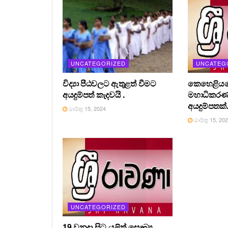
UNCATEGORIZED
UNCATEG
විද්‍යා පීඨවලට ඇතුළත් වීමට
කෙහෙළියග
අයදුම්පත් කැදවයි .
මහාධිකර
අයදුම්පතක්
මාර්තු 15, 2024
මාර්තු 15, 20
UNCATEGORIZED
19 වනදා සිට යළිත් සෞඛ්‍ය