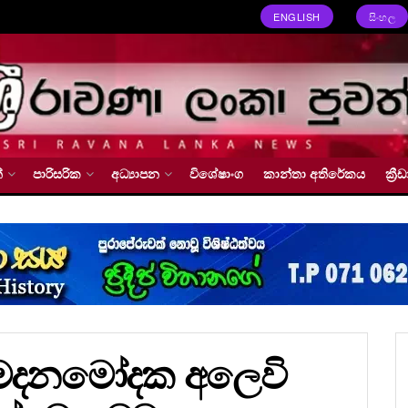
ENGLISH
සිංහල
්
පාරිසරික
අධ්‍යාපන
විශේෂාංග
කාන්තා අතිරේකය
ක්‍
ට මදනමෝදක අලෙවි