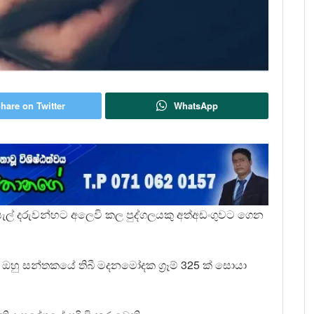
hare on Twitter
WhatsApp
පාසැල් දරුවන්හට අලෙවි කල පුද්ගලයකු අත්අඩංගුවට ගෙන
ී ඔහු සන්තකයේ තිබී මදනමෝදක ග්‍රෑම් 325 ක් සොයා