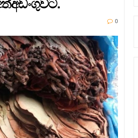
ත්අඩංගුවට.
0