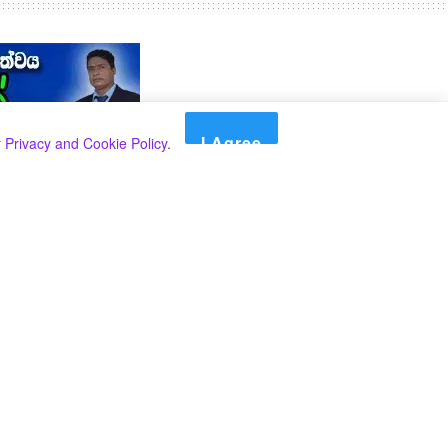
I Agree
r
Privacy and Cookie Policy
.
Search
Search
කාණ්ඩ
Select කාණ්ඩය