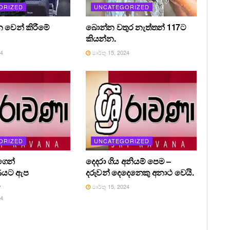
ORIZED
UNCATEGORIZED
න වෙන් කිරීමේ
බොන්න වතුර නැත්තන් 117ට
කියන්න.
24
මාර්තු 15, 2024
ORIZED
UNCATEGORIZED
ෙන්
දෙදරා ගිය අනියම් පෙම –
ණයට ඇප
දරුවන් දෙදෙනෙකු අනාථ වෙයි.
.
මාර්තු 15, 2024
24