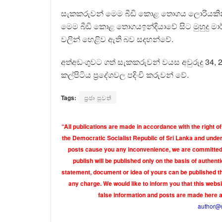
සැකකරුවන් මෙම බීඩි කොළ තොගය ලොරියකින් ප
මෙම බීඩි කොළ තොගයඉන්දියාවේ සිට මුහුදු ම
වලින් හෙළිව ඇති බව සදහන්වේ.
අත්අඩංගුවට ගත් සැකකරුවන් වයස අවුරුදු 34,
කල්පිටිය ප්‍රදේශවල පදිංචි කරුවන් වේ.
Tags:
ප්‍රජා පුවත්
“All publications are made in accordance with the right of
the Democratic Socialist Republic of Sri Lanka and under 
posts cause you any inconvenience, we are committed t
publish will be published only on the basis of authen
statement, document or idea of yours can be published th
any charge. We would like to inform you that this webs
false information and posts are made here 
author@