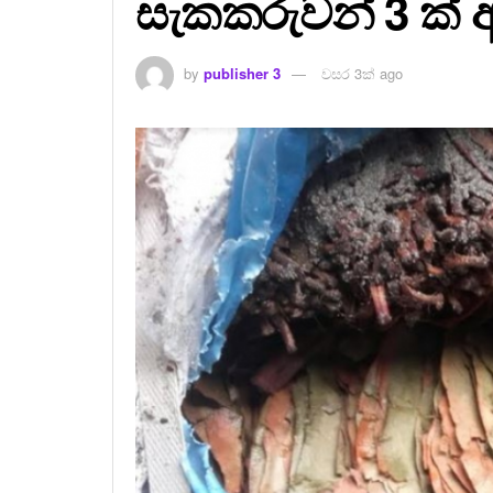
සැකකරුවන් 3 ක් අ
by
publisher 3
වසර 3ක් ago