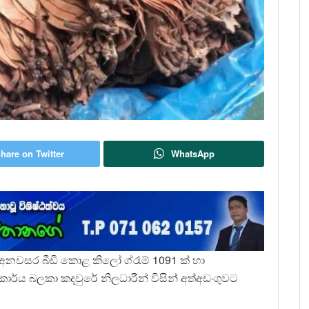
hare on Twitter
WhatsApp
දී අනවසර බීඩි කොළ කිලෝ ග්රෑම් 1091 ක් හා
ාර්ය බලකා කදවුරේ නිලධාරීන් විසින් අත්අඩංගුවට