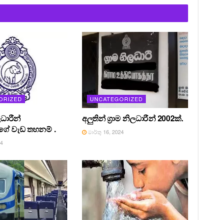
ORIZED
UNCATEGORIZED
ධාරීන්
අලුතින් ග්‍රාම නිලධාරීන් 2002ක්.
ේ වැඩ තහනම් .
මාර්තු 16, 2024
24