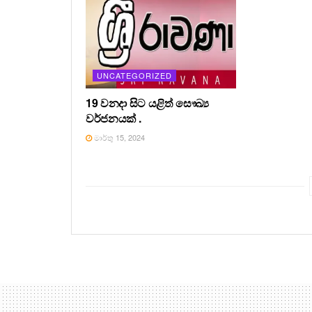
UNCATEGORIZED
19 වනදා සිට යළිත් සෞඛ්‍ය
වර්ජනයක් .
මාර්තු 15, 2024