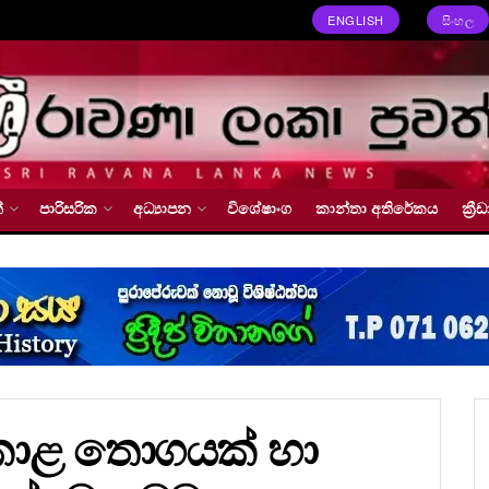
ENGLISH
සිංහල
්
පාරිසරික
අධ්‍යාපන
විශේෂාංග
කාන්තා අතිරේකය
ක්‍
 කොළ තොගයක් හා