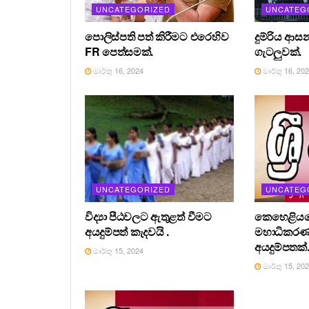
UNCATEGORIZED
UNCATEG
පොලිස්පති පත් කිරීමට එරෙහිව
දුම්රිය ආස
FR පෙත්සමක්.
ගැටලුවක්.
මාර්තු 16, 2024
මාර්තු 16, 20
UNCATEGORIZED
UNCATEG
විද්‍යා පීඨවලට ඇතුළත් වීමට
කෙහෙළියග
අයදුම්පත් කැදවයි .
මහාධිකර
අයදුම්පතක්
මාර්තු 15, 2024
මාර්තු 15, 20