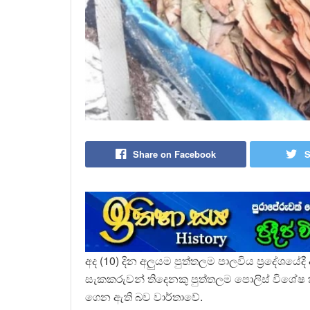
Share on Facebook
S
අද (10) දින අලුයම පුත්තලම පාලවිය ප්‍රදේශයේ
සැකකරුවන් තිදෙනකු පුත්තලම පොලිස් විශේෂ ක
ගෙන ඇති බව වාර්තාවේ.