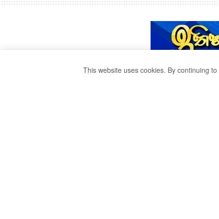
This website uses cookies. By continuing to 
ප්ලොට් සංවිධානය
මරණ දඬුවම.
by
publisher 1
වසර 3ක් ago