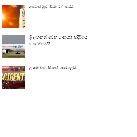
හෙටත් මුළු රටම රත් වෙයි.
ශ්‍රී ලන්කන් ගුවන් යානයක් හදිසියේ
ගොඩබස්වයි.
ලංගම බස් රථයක් පෙරළෙයි.