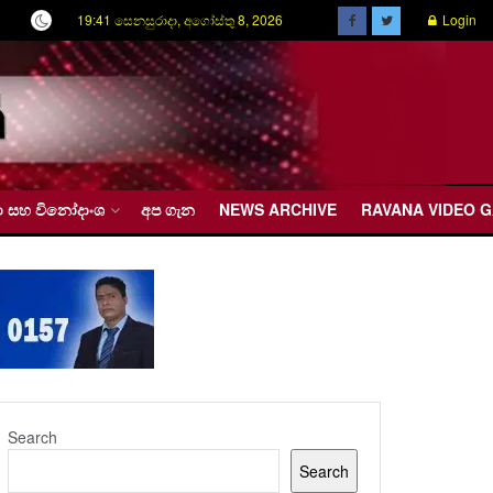
19:41 සෙනසුරාදා, අගෝස්තු 8, 2026
Login
රීඩා සහ විනෝදාංශ
අප ගැන
NEWS ARCHIVE
RAVANA VIDEO 
Search
Search