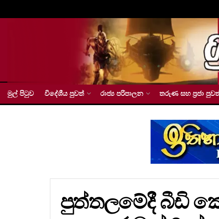
මුල් පිටුව
විදේශීය පුවත්
රාජ්‍ය පරිපාලන
තරුණ සහ ප්‍රජා පුවත
පුත්තලමේදී බීඩි