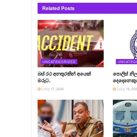
Related
Posts
UNCATEGORIZED
UNCATEG
බස් රථ අනතුරකින් අයෙක්
පොලිස් නිල
මරුට.
දෙදෙනෙකුග
මාර්තු 17, 2024
මාර්තු 16, 20