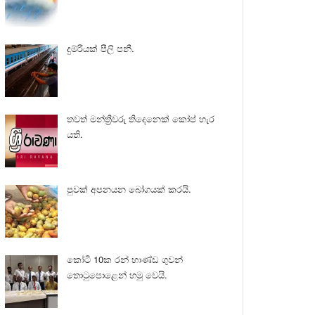
දුම්රියක් පීලි පනී.
තවත් මන්ත්‍රීවරු තිදෙනෙක් කෝප් හැර
යති.
පුවක් අපනයන බෝගයක් කරයි.
කෝටි 10ක රන් භාණ්ඩ ගුවන්
තොටුපොළෙන් හමු වෙයි.