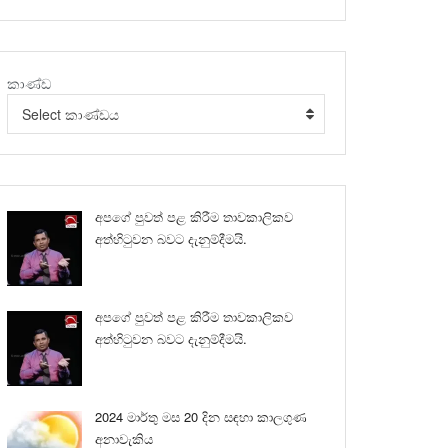
කාණ්ඩ
Select කාණ්ඩය
අපගේ පුවත් පළ කිරීම තාවකාලිකව
අත්හිටුවන බවට දැනුම්දීමයි.
අපගේ පුවත් පළ කිරීම තාවකාලිකව
අත්හිටුවන බවට දැනුම්දීමයි.
2024 මාර්තු මස 20 දින සඳහා කාලගුණ
අනාවැකිය