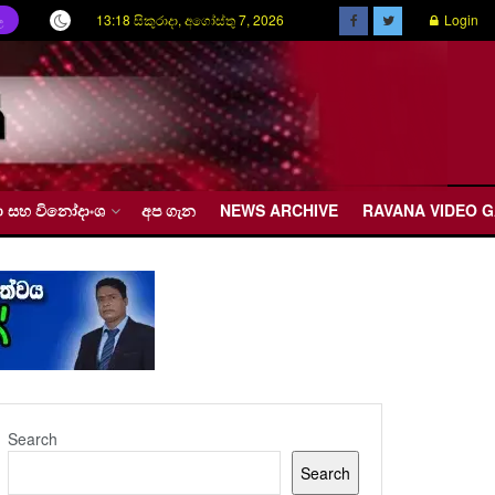
13:18 සිකුරාදා, අගෝස්තු 7, 2026
Login
ල
රීඩා සහ විනෝදාංශ
අප ගැන
NEWS ARCHIVE
RAVANA VIDEO 
Search
Search