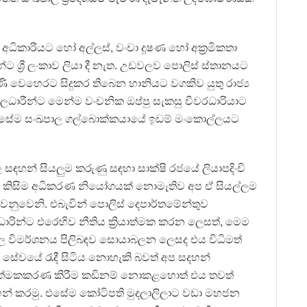
ිකාරියට හෝ අල්ලස්, වංචා දූෂණ හෝ අක්‍රමිකතා
්ට ශ්‍රී ලංකාව ලියා දී නැත. උඩවලව පොලිස් ස්තානයට
ණි වෙහෙරට සිදුකර තිබෙන හානියට වගකිව යුතු රාජ්‍ය
ිලධාරීන්ට මෙන්ම වංචනික ඔප්පු සැකසු චීවරධාරියාට
ත. එසේම සංඛපාල ගල්බොක්කයායේ ඉඩම් මංකොල්ලයට
සඳහන් සියලුම කරුණු සඳහා සාක්ෂි රජයේ ලියාපදිංචි
. කිසිම අධිකරණ නියෝගයක් නොමැතිව අප ඒ සියල්ලම
නුවෙනි. එබැවින් පොලිස් දෙපාර්තමේන්තුව
ලධාරින්ට එරෙහිව නීතිය ක්‍රියාත්මක කරන ලෙසත්, මෙම
ුකල විමර්ශනය පිලිබඳව සොයාබලන ලෙසද එය විධිමත්
 සේවයේ රැදී සිටිය නොහැකි බවත් අප සදහන්
‍රියාත්මකකරණ කිරීම කඩිනම් නොකළහොත් එය තවත්
් කරමු. එසේම කෝටිපති මුදලාලිලාට වඩා මහජන