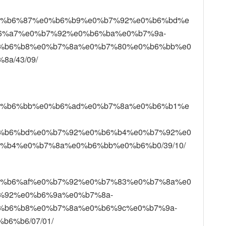
/02/%e0%b6%87%e0%b6%b9%e0%b7%92%e0%b6%bd%e
6%a7%e0%b7%92%e0%b6%ba%e0%b7%9a-
%b6%b8%e0%b7%8a%e0%b7%80%e0%b6%bb%e0
a/43/09/
/02/%e0%b6%bb%e0%b6%ad%e0%b7%8a%e0%b6%b1%e
%b6%bd%e0%b7%92%e0%b6%b4%e0%b7%92%e0
%b4%e0%b7%8a%e0%b6%bb%e0%b6%b0/39/10/
02/%e0%b6%af%e0%b7%92%e0%b7%83%e0%b7%8a%e0
%92%e0%b6%9a%e0%b7%8a-
%b6%b8%e0%b7%8a%e0%b6%9c%e0%b7%9a-
6%b6/07/01/