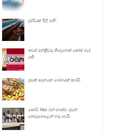
දුම්රියක් පීලි පනී.
තවත් මන්ත්‍රීවරු තිදෙනෙක් කෝප් හැර
යති.
පුවක් අපනයන බෝගයක් කරයි.
කෝටි 10ක රන් භාණ්ඩ ගුවන්
තොටුපොළෙන් හමු වෙයි.