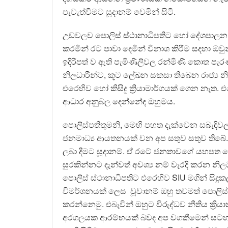
පැවැත්වීමට සූදානම් වෙමින් සිටී.
උඩවලව පොලිස් ස්ථානාධිපතිට හෝ දේශපාලන අධ
කරමින් රට පාවා දෙමින් විනාශ කිරීම සදහා ඔවුන
ඉදිරිපත් ව ඇති පැමිණිලිවල රන්මිණි කොත පැර
නිලධාරීන්ට, කූට ලේඛන සකසා තිබෙන රාජ්‍ය න
එරෙහිව හෝ කිසිදු ක්‍රියාමාර්ගයක් ගෙන නැ
ආධාර අනුබල දෙන්නේද ඔහුමය.
පොලිස්පතිතුමනි, මෙහි පහත දැක්වෙන සබැඳිවල 
ජනමාධ්‍ය ආයතනයක් වන අප සතුව සතුව තිබේ
ලබා දීමට සූදානම්. ඒ රටේ ජනතාවගේ යහපත වෙ
සුරකින්නට දැන්වත් අවශ්‍ය නම් වැරදි කරන නි
පොලිස් ස්ථානාධිපතිට එරෙහිව SIU මගින් සිද
විමර්ශනයක් ලෙස වූවානම් ඔහු තවමත් පොලිස්
කරන්නෙමු. එබැවින් ඔහුට විරුද්ධව නීතිය ක්
අරගලයක ආරම්භයක් බවද අප වගකීමෙන් සටහන