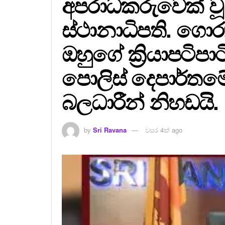
අපරාධකරුවෙක් ව
ස්ථානාධිපති. ගො
ඔහුගේ ක්‍රියාපටිප
පොලිස් දෙපාර්තම
බලධාරීන් නිහඩයි.
by
Sri Ravana
වසර 4ක් ago