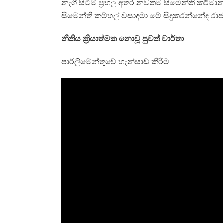
නැගී සිටීම් ප්‍රභල අතර නවතම සිමෙන්ති කර්මාන
සිමෙන්ති කම්හල් වසාදමා මේ සිදුකරන්නේද ර
නීතිය ක්‍රියාත්මක නොවූ පුවත් වාර්තා
පාර්ලිමේන්තුවේ හැන්සාඩ් කිරීම