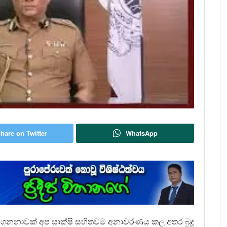
hare on Twitter
WhatsApp
වන් ගනනාවක් අප සාක්ෂි සහිතවම අනාවරණය කල අතර බුදු