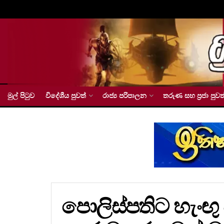
මුල් පිටුව
විදේශීය පුවත්
රාජ්‍ය පරිපාලන
තරුණ සහ ප්‍රජා පුවත
පොලිස්පතිට හැංඟු