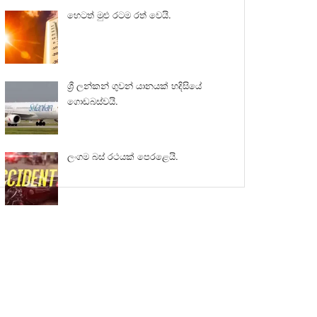
හෙටත් මුළු රටම රත් වෙයි.
ශ්‍රී ලන්කන් ගුවන් යානයක් හදිසියේ
ගොඩබස්වයි.
ලංගම බස් රථයක් පෙරළෙයි.