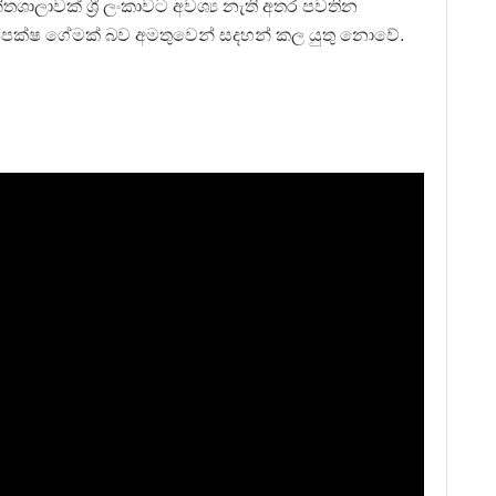
්තශාලාවක් ශ්‍රී ලංකාවට අවශ්‍ය නැති අතර පවතින
ාජපක්ෂ ගේමක් බව අමතුවෙන් සදහන් කල යුතු නොවේ.