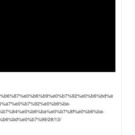
/02/%e0%b6%87%e0%b6%b9%e0%b7%92%e0%b6%bd%e
6%a7%e0%b7%92%e0%b6%ba-
%b7%84%e0%b6%ba%e0%b7%8f%e0%b6%ba-
6%bd%e0%b7%99/28/13/