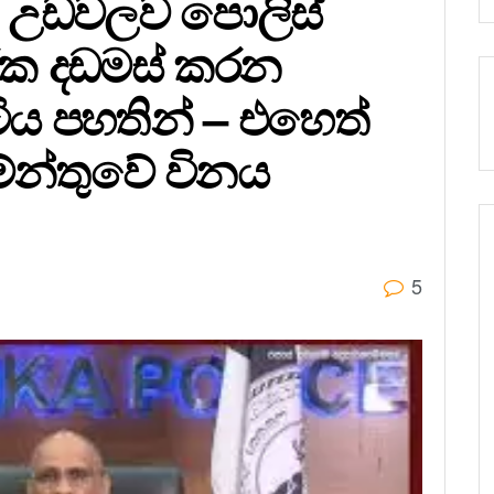
ූ උඩවලව පොලිස්
රක දඩමස් කරන
ාටිය පහතින් – එහෙත්
ේන්තුවේ විනය
5