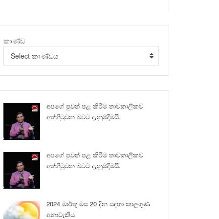
කාණ්ඩ
Select කාණ්ඩය
අපගේ පුවත් පළ කිරීම තාවකාලිකව
අත්හිටුවන බවට දැනුම්දීමයි.
අපගේ පුවත් පළ කිරීම තාවකාලිකව
අත්හිටුවන බවට දැනුම්දීමයි.
2024 මාර්තු මස 20 දින සඳහා කාලගුණ
අනාවැකිය