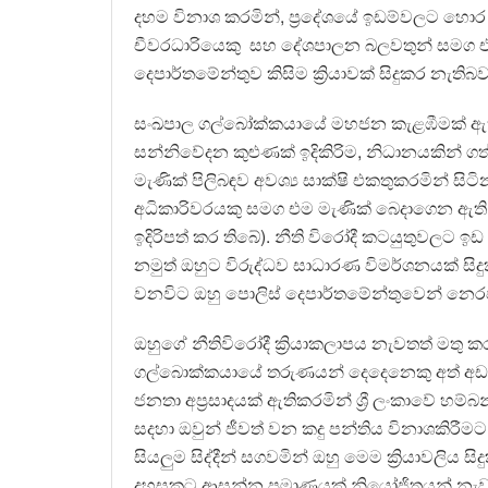
දහම විනාශ කරමින්, ප්‍රදේශයේ ඉඩම්වලට හොර බ
චීවරධාරියෙකු සහ දේශපාලන බලවතුන් සමග එක්ව ස
දෙපාර්තමේන්තුව කිසිම ක්‍රියාවක් සිදුකර නැ
සංඛපාල ගල්බෝක්කයායේ මහජන කැළඹීමක් ඇත
සන්නිවේදන කුළුණක් ඉදිකිරිම, නිධානයකින් ග
මැණික් පිලිබඳව අවශ්‍ය සාක්ෂි එකතුකරමින් 
අධිකාරිවරයකු සමග එම මැණික් බෙදාගෙන ඇත
ඉදිරිපත් කර තිබේ). නීති විරෝදී කටයුතුවලට ඉඩ 
නමුත් ඔහුට විරුද්ධව සාධාරණ විමර්ශනයක් සි
වනවිට ඔහු පොලිස් දෙපාර්තමේන්තුවෙන් නෙරපා
ඔහුගේ නීතිවිරෝදී ක්‍රියාකලාපය නැවතත් මතු 
ගල්බොක්කයායේ තරුණයන් දෙදෙනෙකු අත් අඩන
ජනතා අප්‍රසාදයක් ඇතිකරමින් ශ්‍රී ලංකාවේ හම්බ
සදහා ඔවුන් ජීවත් වන කදු පන්තිය විනාශකිරීම
සියලුම සිද්දීන් සගවමින් ඔහු මෙම ක්‍රියාවලිය ස
දහසකට ආසන්න ප්‍රමාණයක් නියෝජිතයන් නැවත