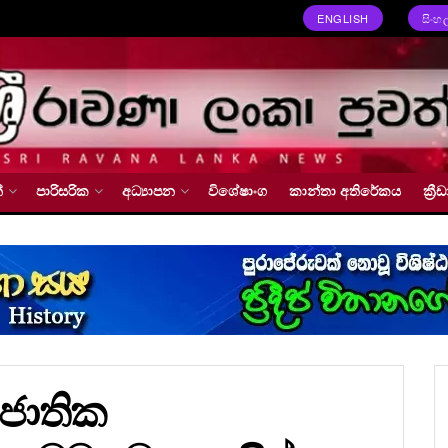
ENGLISH
සිංහ
්
පාරිසරික
අධ්‍යාපන
විශේෂාංග
කාන්තා අතිරේකය
ක්‍
 ජාතික