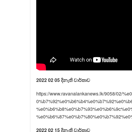
2022 02 05 දිනැති වාර්තාව
https://www.ravanalankanews.lk/9058
0%b7%92%e0%b6%b4%e0%b7%92%e0%b
%e0%b6%b8%e0%b7%93%e0%b6%9c%e0
%e0%b6%87%e0%b7%80%e0%b7%92%e0%b
2022 02 15 දිනැති වාර්තාව