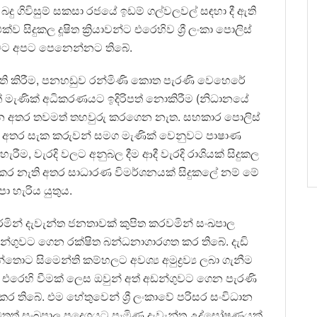
දු ගිවිසුම් සකසා රජයේ ඉඩම් ගල්වලවල් සඳහා දී ඇති
ිදුකල දූෂිත ක්‍රියාවන්ට එරෙහිව ශ්‍රී ලංකා පොලිස්
තිබවට අපට පෙනෙන්නට තිබේ.
ි කිරීම, පනහඩුව රන්මිණි කොත පැරණි වෙහෙරේ
ත් මැණික් අධිකරණයට ඉදිරිපත් නොකිරීම (නිධානයේ
සිටින අතර තවමත් තහවුරු කරගෙන නැත. සහකාර පොලිස්
ි අතර සැක කරුවන් සමග මැණික් වෙනුවට පාෂාණ
හැරීම, වැරදි වලට අනුබල දීම ආදී වැරදි රාශියක් සිදුකල
දුකර නැති අතර සාධාරණ විමර්ශනයක් සිදුකලේ නම් මේ
 හැරිය යුතුය.
කරමින් දැවැන්ත ජනතාවක් කුපිත කරවමින් සංඛපාල
්ගුවට ගෙන රක්ෂිත බන්ධනාගාරගත කර තිබේ. දැඩි
න්තොට සිමෙන්ති කම්හලට අවශ්‍ය අමුද්‍රව්‍ය ලබා ගැනීම
ට එරෙහි වීමක් ලෙස ඔවුන් අත් අඩන්ගුවට ගෙන පැරණි
ිදුකර තිබේ. එම හේතුවෙන් ශ්‍රී ලංකාවේ පරිසර සංවිධාන
ත් සංඛපාල ප්‍රදෙශයට පැමිණ දැවැන්ත උද්ඝෝෂණයක්