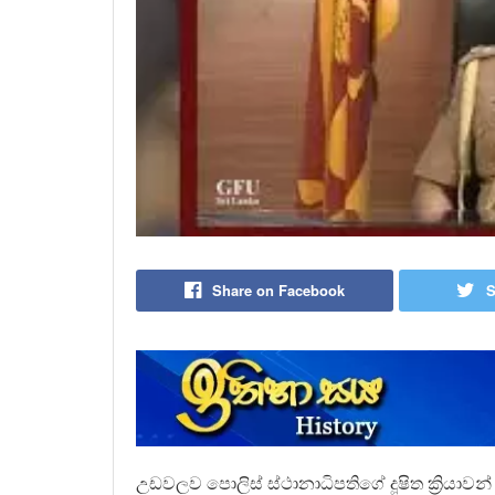
Share on Facebook
S
උඩවලව පොලිස් ස්ථානාධිපතිගේ දූෂිත ක්‍රියා