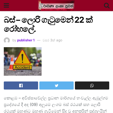
බස් – ලොරි ගැටුමෙන් 22 ක්
රෝහලේ.
by
publisher 1
වසර 3ක් ago
කොළඹ – අවිස්සාවේල්ල ප්‍රධාන මාර්ගයේ හංවැල්ල ඇඹුල්ගම
ප්‍රදේශයේ දී අද (09) අලුයම ලංගම බස් රථයක් සහ ලොරි
රථයක් මුහුණට මුහුණ ගැටීමෙන් සිදු වූ අනතුරින් පුද්ගලයින්