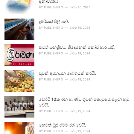
අනාවැකිය
BY
PUBLISHER 3
මාර්තු 20, 2024
දුම්රියක් පීලි පනී.
BY
PUBLISHER 3
මාර්තු 19, 2024
තවත් මන්ත්‍රීවරු තිදෙනෙක් කෝප් හැර යති.
BY
PUBLISHER 3
මාර්තු 19, 2024
පුවක් අපනයන බෝගයක් කරයි.
BY
PUBLISHER 3
මාර්තු 19, 2024
කෝටි 10ක රන් භාණ්ඩ ගුවන් තොටුපොළෙන් හමු
වෙයි.
BY
PUBLISHER 3
මාර්තු 19, 2024
හෙටත් මුළු රටම රත් වෙයි.
BY
PUBLISHER 3
මාර්තු 19, 2024