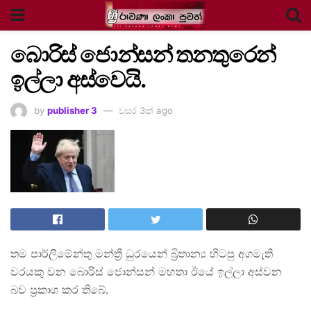
බොරිස් ජොන්සන් තනතුරෙන්
ඉල්ලා අස්වෙයි.
by
publisher 3
වසර 3ක් ago
තම පාර්ලිමේන්තු මන්ත්‍රී ධුරයෙන් බ්‍රිතාන්‍ය හිටපු අගමැති
වරයකු වන බොරිස් ජොන්සන් මහතා ඊයේ ඉල්ලා අස්වන
බව ප්‍රකාශ කර තිබේ.