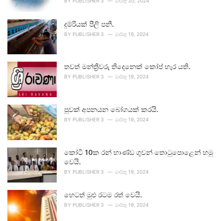
BY
PUBLISHER 3
මාර්තු 20, 2024
දුම්රියක් පීලි පනී.
BY
PUBLISHER 3
මාර්තු 19, 2024
තවත් මන්ත්‍රීවරු තිදෙනෙක් කෝප් හැර යති.
BY
PUBLISHER 3
මාර්තු 19, 2024
පුවක් අපනයන බෝගයක් කරයි.
BY
PUBLISHER 3
මාර්තු 19, 2024
කෝටි 10ක රන් භාණ්ඩ ගුවන් තොටුපොළෙන් හමු
වෙයි.
BY
PUBLISHER 3
මාර්තු 19, 2024
හෙටත් මුළු රටම රත් වෙයි.
BY
PUBLISHER 3
මාර්තු 19, 2024