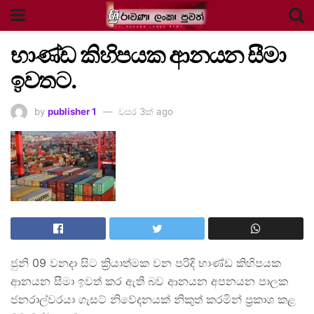
භාණ්ඩ කිහිපයක ආනයන සීමා
ඉවතට.
by
publisher 1
වසර 3ක් ago
ජුනි 09 වනදා සිට ක්‍රියාත්මක වන පරිදි භාණ්ඩ කිහිපයක
ආනයන සීමා ඉවත් කර ඇති බව ආනයන අපනයන පාලක
ජනරාල්වරයා ගැසට් නිවේදනයක් නිකුත් කරමින් ප්‍රකාශ කළ