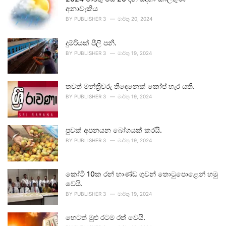
අනාවැකිය
BY
PUBLISHER 3
මාර්තු 20, 2024
දුම්රියක් පීලි පනී.
BY
PUBLISHER 3
මාර්තු 19, 2024
තවත් මන්ත්‍රීවරු තිදෙනෙක් කෝප් හැර යති.
BY
PUBLISHER 3
මාර්තු 19, 2024
පුවක් අපනයන බෝගයක් කරයි.
BY
PUBLISHER 3
මාර්තු 19, 2024
කෝටි 10ක රන් භාණ්ඩ ගුවන් තොටුපොළෙන් හමු
වෙයි.
BY
PUBLISHER 3
මාර්තු 19, 2024
හෙටත් මුළු රටම රත් වෙයි.