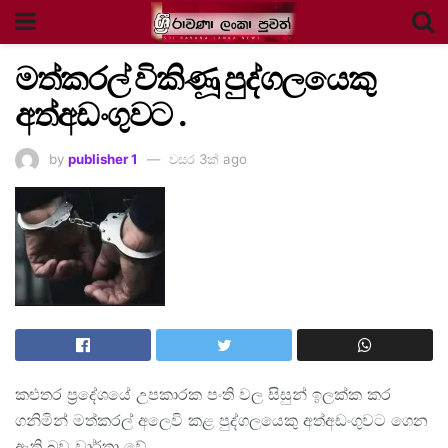
මත්කරල් විකිණූ පුද්ගලයෙකු
අත්අඩංගුවට .
by
publisher 1
වසර 3ක් ago
කළුතර ප්‍රදේශයේ උපකාරක පංති වල සිසුන් ඉලක්ක කර
ගනිමින් මත්කරල් අලෙවි කළ පුද්ගලයෙකු අත්අඩංගුවට ගෙන
ඇති බව වාර්තා වේ.