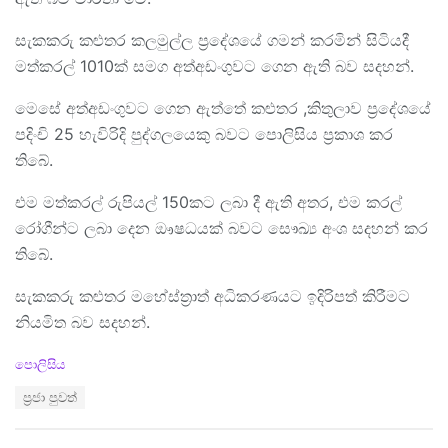
සැකකරු කළුතර කලමුල්ල ප්‍රදේශයේ ගමන් කරමින් සිටියදී
මත්කරල් 1010ක් සමග අත්අඩංගුවට ගෙන ඇති බව සදහන්.
මෙසේ අත්අඩංගුවට ගෙන ඇත්තේ කළුතර ,කිතුලාව ප්‍රදේශයේ
පදිංචි 25 හැවිරිදි පුද්ගලයෙකු බවට පොලිසිය ප්‍රකාශ කර
තිබේ.
එම මත්කරල් රුපියල් 150කට ලබා දී ඇති අතර, එම කරල්
රෝගීන්ට ලබා දෙන ඖෂධයක් බවට සෞඛ්‍ය අංශ සදහන් කර
තිබේ.
සැකකරු කළුතර මහේස්ත්‍රාත් අධිකරණයට ඉදිරිපත් කිරීමට
නියමිත බව සදහන්.
C
පොලිසිය
a
T
ප්‍රජා පුවත්
t
a
e
g
g