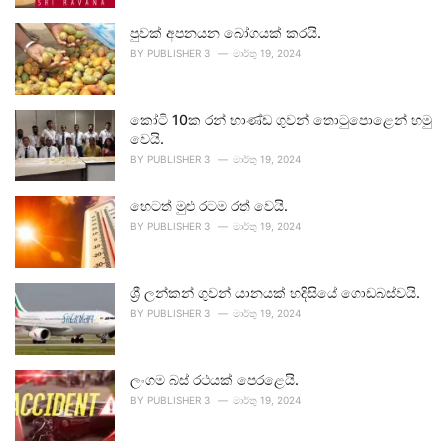
පුවක් අපනයන බෝගයක් කරයි.
BY
PUBLISHER 3
මාර්තු 19, 2024
කෝටි 10ක රන් භාණ්ඩ ගුවන් තොටුපොළෙන් හමු
වෙයි.
BY
PUBLISHER 3
මාර්තු 19, 2024
හෙටත් මුළු රටම රත් වෙයි.
BY
PUBLISHER 3
මාර්තු 19, 2024
ශ්‍රී ලන්කන් ගුවන් යානයක් හදිසියේ ගොඩබස්වයි.
BY
PUBLISHER 3
මාර්තු 19, 2024
ලංගම බස් රථයක් පෙරළෙයි.
BY
PUBLISHER 3
මාර්තු 19, 2024