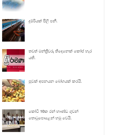
දුම්රියක් පීලි පනී.
තවත් මන්ත්‍රීවරු තිදෙනෙක් කෝප් හැර
යති.
පුවක් අපනයන බෝගයක් කරයි.
කෝටි 10ක රන් භාණ්ඩ ගුවන්
තොටුපොළෙන් හමු වෙයි.