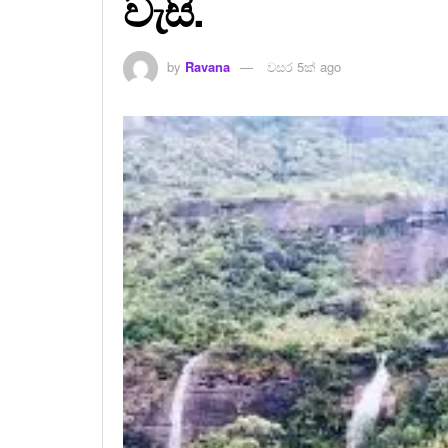
වැසි.
by
Ravana
වසර 5ක් ago