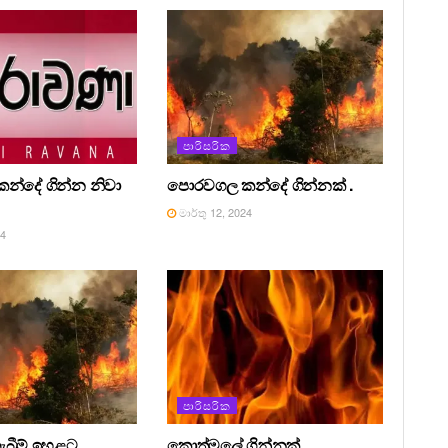
පාරිසරික
්දේ ගින්න නිවා
පොරවගල කන්දේ ගින්නක් .
මාර්තු 12, 2024
24
පාරිසරික
ැබීම් ඉහළට .
කොත්මලේ ගින්නක් .