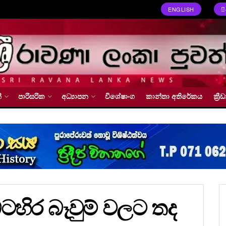
ENGLISH
ස
්
පාරිසරික
අධ්‍යාපන
විශේෂාංග
කාන්තා අතිරේකය
ක්‍
ටහිර බෑවුම් වලට තද