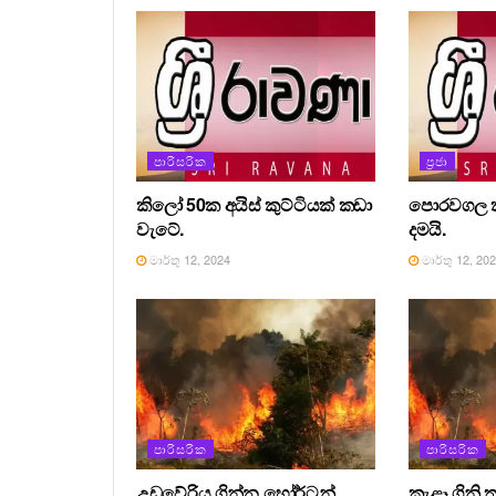
පාරිසරික
ප්‍රජා
කිලෝ 50ක අයිස් කුට්ටියක් කඩා
පොරවගල කන
වැටේ.
දමයි.
මාර්තු 12, 2024
මාර්තු 12, 20
පාරිසරික
පාරිසරික
උඩවේරිය ගින්න හෝර්ටන්
කැළෑ ගිනි ත