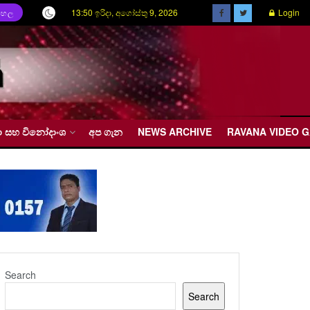
13:50 ඉරිදා, අගෝස්තු 9, 2026
Login
ිංහල
රීඩා සහ විනෝදාංශ
අප ගැන
NEWS ARCHIVE
RAVANA VIDEO 
Search
Search