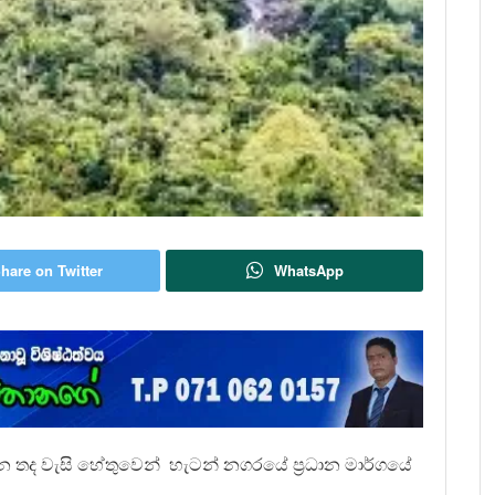
hare on Twitter
WhatsApp
න තද වැසි හේතුවෙන් හැටන් නගරයේ ප්‍රධාන මාර්ගයේ