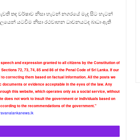
පැවති තද වර්ෂාව නිසා හැටන් නගරයේ මැද සිට හැටන්
ක් ජලයෙන් යටවීම නිසා රථවාහන ධාවනයටද බාධා ඇති
 speech and expression granted to all citizens by the Constitution of
Sections 72, 73, 74, 85 and 86 of the Penal Code of Sri Lanka. If our
o correcting them based on factual information. All the posts we
tic documents or evidence acceptable in the eyes of the law. Any
rough this website, which operates only as a social service, without
ite does not work to insult the government or individuals based on
according to the recommendations of the government."
ravanalankanews.lk