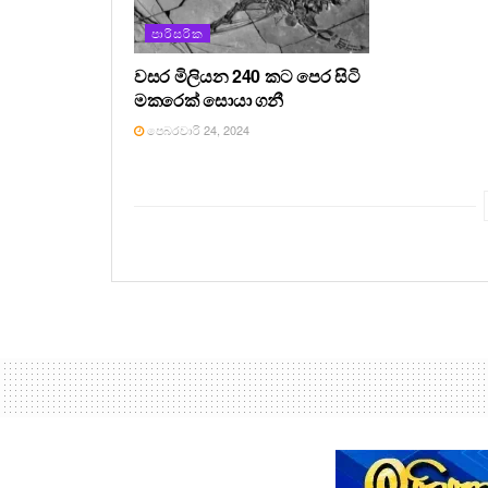
පාරිසරික
වසර මිලියන 240 කට පෙර සිටි
මකරෙක් සොයා ගනී
පෙබරවාරි 24, 2024