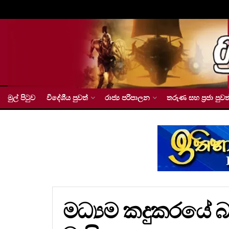
මුල් පිටුව
විදේශීය පුවත්
රාජ්‍ය පරිපාලන
තරුණ සහ ප්‍රජා පුවත
මධ්‍යම කදුකරයේ බ