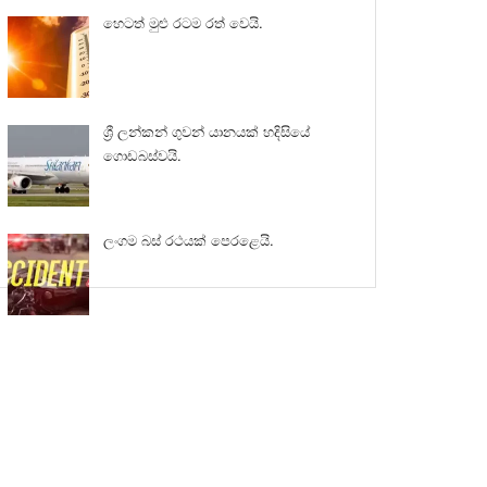
හෙටත් මුළු රටම රත් වෙයි.
ශ්‍රී ලන්කන් ගුවන් යානයක් හදිසියේ
ගොඩබස්වයි.
ලංගම බස් රථයක් පෙරළෙයි.