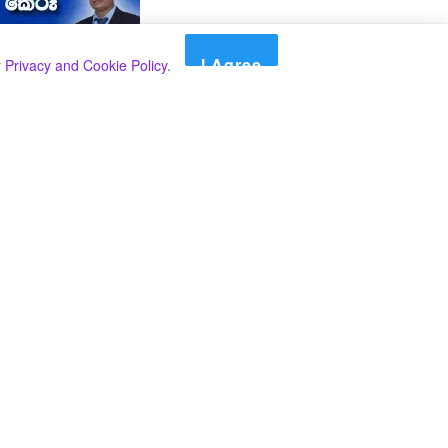
I Agree
r
Privacy and Cookie Policy
.
Search
Search
කාණ්ඩ
Select කාණ්ඩය
අපගේ පුවත් පළ කිරීම තාවකාලිකව අත්හිටුවන බවට
දැනුම්දීමයි.
අපගේ පුවත් පළ කිරීම තාවකාලිකව අත්හිටුවන බවට