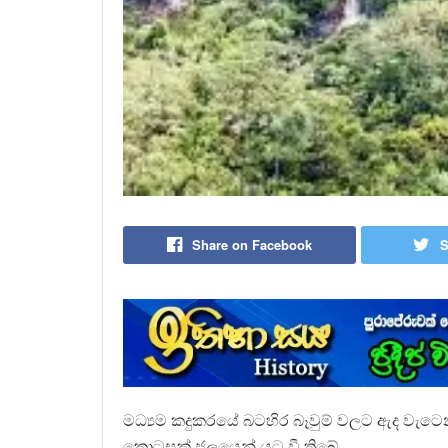
Share on Facebook
S
මධ්‍යම කදුකරයේ බටහිර බෑවුම් වලට ඇද වැටෙ
කොටසක් ජලයෙන් යට වී තිබේ.