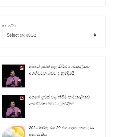
කාණ්ඩ
Select කාණ්ඩය
අපගේ පුවත් පළ කිරීම තාවකාලිකව
අත්හිටුවන බවට දැනුම්දීමයි.
අපගේ පුවත් පළ කිරීම තාවකාලිකව
අත්හිටුවන බවට දැනුම්දීමයි.
2024 මාර්තු මස 20 දින සඳහා කාලගුණ
අනාවැකිය