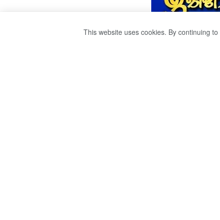
This website uses cookies. By continuing to 
HEAVY RAIN ON
SLOPES OF THE
HIGHLANDS.
by
Sri Ravana
වසර 5ක් ago
Share on Facebook
S