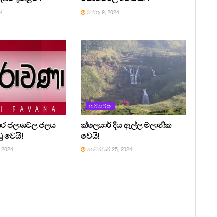
24
මාර්තු 9, 2024
පාරිසරික
ුකර ජලාශවල ජලය
ක්ලෙයාර් දිය ඇල්ල මලානික
ඩු වෙයි!
වෙයි!
 2024
පෙබරවාරි 25, 2024