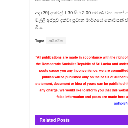
අද (29) දහවල් 1.30 සිට 2.00 පමණ වන තෙක් 
මල්ලි අප්පුව දක්වා ප්‍රධාන මාර්ගයේ කොටස
විය.
Tags:
පාරිසරික
“All publications are made in accordance with the right of
the Democratic Socialist Republic of Sri Lanka and under 
posts cause you any inconvenience, we are committed t
publish will be published only on the basis of authen
statement, document or idea of yours can be published th
any charge. We would like to inform you that this webs
false information and posts are made here 
author@
Related
Posts