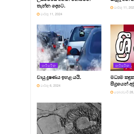
තැන්න දෙසට.
මාර්තු 11, 20
මාර්තු 11, 2024
පාරිසරික
පාරිසරික
වායු දූෂණය ඉහළ යයි.
මධ්‍යම කඳ
සීග්‍රයෙන් අ
මාර්තු 6, 2024
පෙබරවාරි 28,