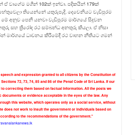
වන් ඒ වාගේම මගීන් 102ක් ඉන්වා. පදිකයින් 179ක්
හේතුවෙලා තියෙන්නේ යතුරුපැදි. දෙවෙනියට වැඩිපුරම
ථ. මේ අනුව පෙනී යනවා වැඩිපුරම මාර්ගයේ සිදුවන
තුරු සහ ත්‍රීරෝද රථ සම්බන්ධ අනතුරු කියලා. ඒ නිසා
දුරන් මාර්ගයේ ධාවනය කිරීමේදී රථ වාහන නීතියට ගමන්
 speech and expression granted to all citizens by the Constitution of
Sections 72, 73, 74, 85 and 86 of the Penal Code of Sri Lanka. If our
o correcting them based on factual information. All the posts we
tic documents or evidence acceptable in the eyes of the law. Any
rough this website, which operates only as a social service, without
ite does not work to insult the government or individuals based on
according to the recommendations of the government."
ravanalankanews.lk