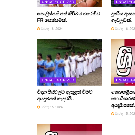
UNCATEGORIZED
UNCATEG
පොලිස්පති පත් කිරීමට එරෙහිව
දුම්රිය ආස
FR පෙත්සමක්.
ගැටලුවක්.
මාර්තු 16, 2024
මාර්තු 16, 20
UNCATEGORIZED
UNCATEG
විද්‍යා පීඨවලට ඇතුළත් වීමට
කෙහෙළියග
අයදුම්පත් කැදවයි .
මහාධිකර
අයදුම්පතක්
මාර්තු 15, 2024
මාර්තු 15, 20