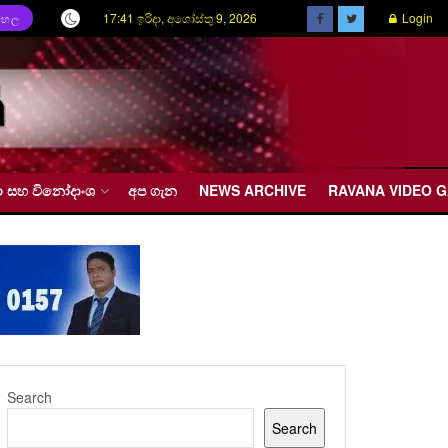
17:41 ඉරිදා, අගෝස්තු 9, 2026
Login
ිංහල
රීඩා සහ විනෝදාංශ
අප ගැන
NEWS ARCHIVE
RAVANA VIDEO 
Search
Search