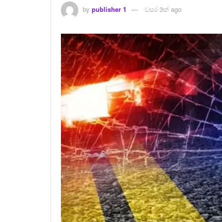
by
publisher 1
වසර 3ක් ago