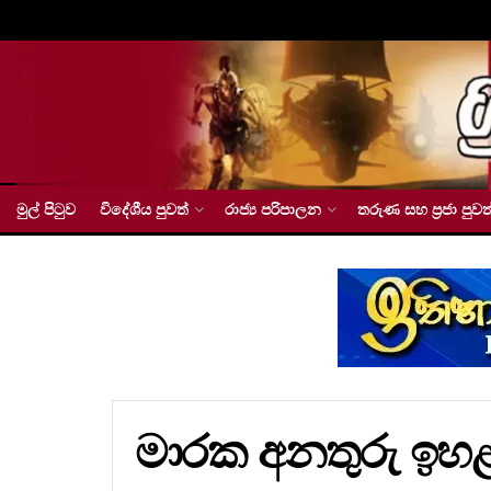
මුල් පිටුව
විදේශීය පුවත්
රාජ්‍ය පරිපාලන
තරුණ සහ ප්‍රජා පුවත
මාරක අනතුරු ඉහ