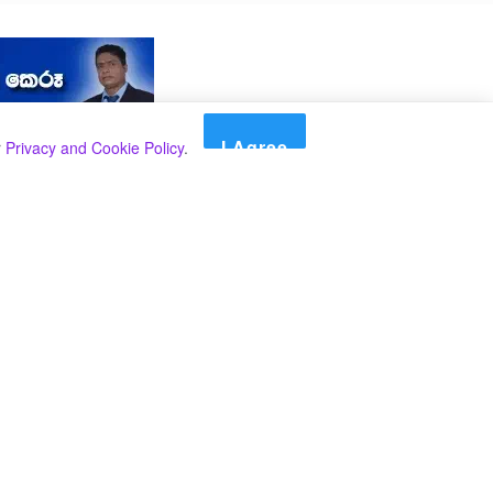
I Agree
r
Privacy and Cookie Policy
.
Search
Search
කාණ්ඩ
Select කාණ්ඩය