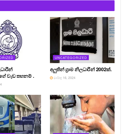
ORIZED
UNCATEGORIZED
ධාරීන්
අලුතින් ග්‍රාම නිලධාරීන් 2002ක්.
ේ වැඩ තහනම් .
මාර්තු 16, 2024
24