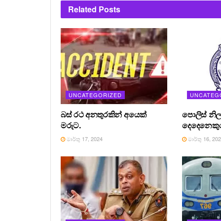
Related
Posts
UNCATEGORIZED
UNCATEG
බස් රථ අනතුරකින් අයෙක්
පොලිස් නිල
මරුට.
දෙදෙනෙකුග
මාර්තු 17, 2024
මාර්තු 16, 20