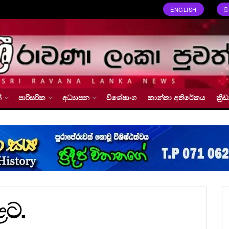
ENGLISH
ස
්
පාරිසරික
අධ්‍යාපන
විශේෂාංග
කාන්තා අතිරේකය
ක්‍
ළට.