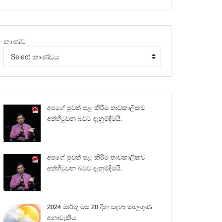
කාණ්ඩ
Select කාණ්ඩය
අපගේ පුවත් පළ කිරීම තාවකාලිකව
අත්හිටුවන බවට දැනුම්දීමයි.
අපගේ පුවත් පළ කිරීම තාවකාලිකව
අත්හිටුවන බවට දැනුම්දීමයි.
2024 මාර්තු මස 20 දින සඳහා කාලගුණ
අනාවැකිය