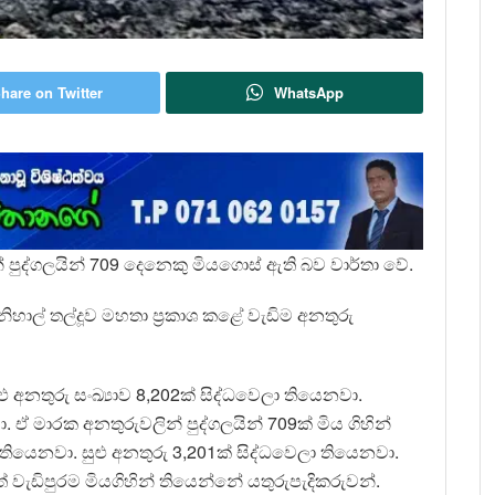
hare on Twitter
WhatsApp
න් පුද්ගලයින් 709 දෙනෙකු මියගොස් ඇති බව වාර්තා වේ.
ි නිහාල් තල්දූව මහතා ප්‍රකාශ කළේ වැඩිම අනතුරු
ු අනතුරු සංඛ්‍යාව 8,202ක් සිද්ධවෙලා තියෙනවා.
 මාරක අනතුරුවලින් පුද්ගලයින් 709ක් මිය ගිහින්
ියෙනවා. සුළු අනතුරු 3,201ක් සිද්ධවෙලා තියෙනවා.
් වැඩිපුරම මියගිහින් තියෙන්නේ යතුරුපැදිකරුවන්.