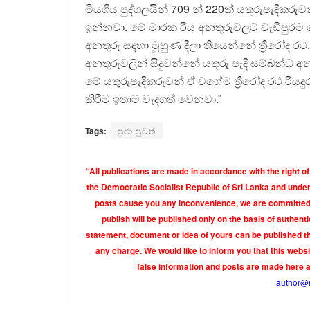
මියගිය පුද්ගලයින් 709 න් 220ක් යතුරුපැදිකරු
ඉන්නවා. මේ මාරක රිය අනතුරුවලට වැඩිපුරම 
අනතුරු සඳහා මූහුණ දීලා තියෙන්නේ ත්‍රීරෝද ර
අනතුරුවලින් සිදුවන්නේ යතුරු පැදි සම්බන්ධ අන
මේ යතුරුපැදිකරුවන් ඒ වගේම ත්‍රීරෝද රථ රිය
කිරීම ඉතාම වැදගත් වෙනවා.”
Tags:
ප්‍රජා පුවත්
“All publications are made in accordance with the right of
the Democratic Socialist Republic of Sri Lanka and under 
posts cause you any inconvenience, we are committed t
publish will be published only on the basis of authen
statement, document or idea of yours can be published th
any charge. We would like to inform you that this webs
false information and posts are made here 
author@