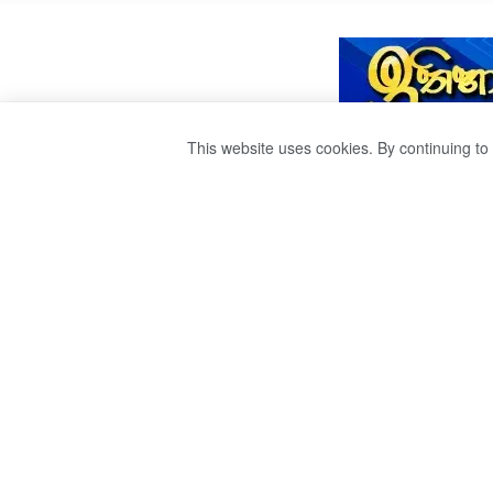
This website uses cookies. By continuing to 
අඹ ගසෙන් ඇදවැටී 
by
publisher 1
වසර 3ක් ago