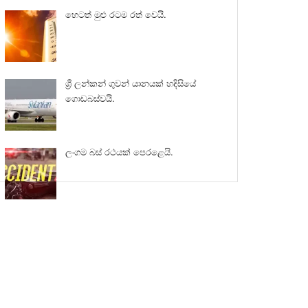
හෙටත් මුළු රටම රත් වෙයි.
ශ්‍රී ලන්කන් ගුවන් යානයක් හදිසියේ
ගොඩබස්වයි.
ලංගම බස් රථයක් පෙරළෙයි.