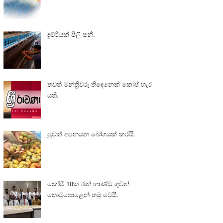
දුම්රියක් පීලි පනී.
තවත් මන්ත්‍රීවරු තිදෙනෙක් කෝප් හැර
යති.
පුවක් අපනයන බෝගයක් කරයි.
කෝටි 10ක රන් භාණ්ඩ ගුවන්
තොටුපොළෙන් හමු වෙයි.