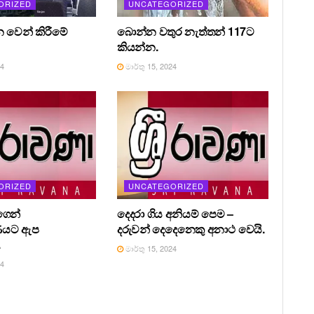
ORIZED
UNCATEGORIZED
න වෙන් කිරීමේ
බොන්න වතුර නැත්තන් 117ට
කියන්න.
24
මාර්තු 15, 2024
ORIZED
UNCATEGORIZED
ෙන්
දෙදරා ගිය අනියම් පෙම –
ණයට ඇප
දරුවන් දෙදෙනෙකු අනාථ වෙයි.
.
මාර්තු 15, 2024
24