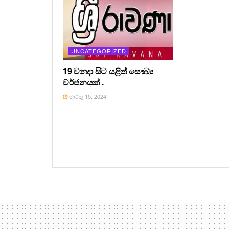
UNCATEGORIZED
19 වනදා සිට යළිත් සෞඛ්‍ය
වර්ජනයක් .
මාර්තු 15, 2024