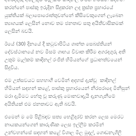
කරන්නේ පාස්කු ඉරුදින සිදුකරන ලද ත්‍රස්ත ප්‍රහාරයේ
යුක්තියක් බලාපොරොත්තුවන්නේ කිසිවෙකුගෙන් ලැබෙන
ත්‍යාගයක් ලෙසින් නොව තම ජනතාව සතු අයිතිවාසිකමක්
ලෙසින් බවයි.
ඊයේ (30) දිනයේ දී කටුවාපිටිය ශාන්ත සෙබස්තියන්
දේවස්ථානයේ නව මීසම් ගෘහය විවෘත කිරීම අගරදගුරු අති
උතුම් මැල්කම් කාදිනල් රංජිත් හිමියන්ගේ ප්‍රධා‍නත්වයෙන්
සිදුවිය.
එම උත්සවයට සහභාගී වෙමින් අදහස් දැක්වූ කාදිනල්
හිමියන් සඳහන් කළේ, පාස්කු ප්‍රහාරයෙන් නිරපරාදෙ මිනිසුන්
මරා දැමීමට හේතු වූ කරුණු මොනවාදැයි දැනගැනීමේ
අයිතියක් එම ජනතාවට ඇති බවයි.
එමෙන් ම මේ පිළිබඳව සත්‍ය හෙළිදරව් කරන ලෙස මෙරට
නායකයන්ගෙන් කාරුණික ලෙස ඉල්ලීම් කරමින්
උන්වහන්සේ සඳහන් කළේ විශාල මිල මුදල්, ගොඩනැගිලි