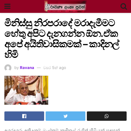
මිනිස්සු නිරපරාදේ මරාදැමීමට
හේතු අපිට දැනගන්න ඕන.ඒක
අපේ අයිතිවාසිකමක් – කාදිනල්
හිමි
by
Ravana
වසර 5ක් ago
අගරදගුරු අතිඋතුම් මැල්කම් කාදිනල් රංජිත් හිමියන් සඳහන්