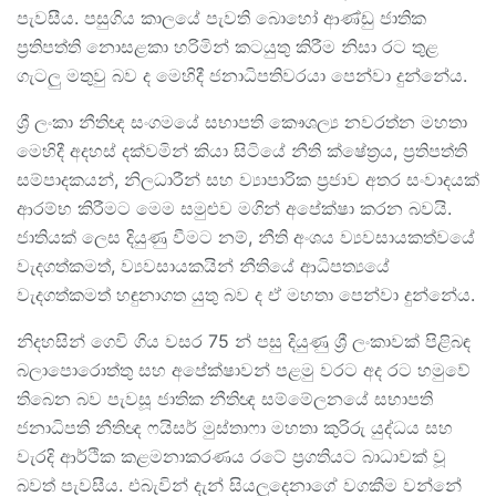
පැවසීය. පසුගිය කාලයේ පැවති බොහෝ ආණ්ඩු ජාතික
ප්‍රතිපත්ති නොසළකා හරිමින් කටයුතු කිරීම නිසා රට තුළ
ගැටලු මතුවු බව ද මෙහිදී ජනාධිපතිවරයා පෙන්වා දුන්නේය.
ශ්‍රී ලංකා නීතිඥ සංගමයේ සභාපති කෞශල්‍ය නවරත්න මහතා
මෙහිදී අදහස් දක්වමින් කියා සිටියේ නීති ක්ෂේත්‍රය, ප්‍රතිපත්ති
සම්පාදකයන්, නිලධාරීන් සහ ව්‍යාපාරික ප්‍රජාව අතර සංවාදයක්
ආරම්භ කිරීමට මෙම සමුළුව මගින් අපේක්ෂා කරන බවයි.
ජාතියක් ලෙස දියුණු වීමට නම්, නීති අංශය ව්‍යවසායකත්වයේ
වැදගත්කමත්, ව්‍යවසායකයින් නීතියේ ආධිපත්‍යයේ
වැදගත්කමත් හඳුනාගත යුතු බව ද ඒ මහතා පෙන්වා දුන්නේය.
නිදහසින් ගෙවි ගිය වසර 75 න් පසු දියුණු ශ්‍රී ලංකාවක් පිළිබඳ
බලාපොරොත්තු සහ අපේක්ෂාවන් පළමු වරට අද රට හමුවේ
තිබෙන බව පැවසූ ජාතික නීතිඥ සම්මේලනයේ සභාපති
ජනාධිපති නීතිඥ ෆයිසර් මුස්තාෆා මහතා කුරිරු යුද්ධය සහ
වැරදි ආර්ථික කළමනාකරණය රටේ ප්‍රගතියට බාධාවක් වූ
බවත් පැවසීය. එබැවින් දැන් සියලුදෙනාගේ වගකීම වන්නේ