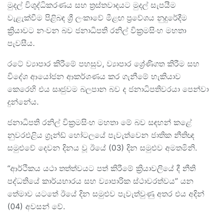
මුදල් විශුද්ධිකරණය සහ ත්‍රස්තවාදයට මුදල් සැපයීම
වැළැක්වීම පිළිබඳ ශ්‍රී ලංකාවේ මීළඟ ප්‍රවේශය නුදුරේදීම
ක්‍රියාවට නංවන බව ජනාධිපති රනිල් වික්‍රමසිංහ මහතා
පැවසීය.
රටේ ව්‍යාපාර කිරීමේ පහසුව, ව්‍යාපාර ශ්‍රේණිගත කිරීම සහ
විදේශ ආයෝජන ආකර්ශණය කර ගැනීමේ හැකියාව
කෙරෙහි එය සෘජුවම බලපාන බව ද ජනාධිපතිවරයා පෙන්වා
දුන්නේය.
ජනාධිපති රනිල් වික්‍රමසිංහ මහතා මේ බව සඳහන් කළේ
නුවරඑළිය ග්‍රෑන්ඩ් හෝටලයේ පැවැත්වෙන ජාතික නීතිඥ
සමුළුවේ දෙවන දිනය වූ ඊයේ (03) දින සමුළුව අමතමිනි.
“ආර්ථිකය යථා තත්ත්වයට පත් කිරීමේ ක්‍රියාවලියේ දී නීති
පද්ධතියේ කාර්යභාරය සහ ව්‍යාපාරික ස්ථාවරත්වය” යන
තේමාව යටතේ ඊයේ දින සමුළුව පැවැත්වුණු අතර එය අදින්
(04) අවසන් වේ.