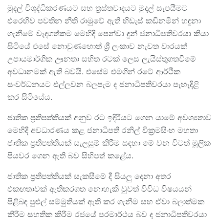
මුදල් විශුද්ධිකරණයට සහ ත්‍රස්තවාදයට මුදල් සැපයීමට
එරෙහිව පවතින නීති රාමුවේ ඇති හිඩැස් කඩිනමින් හඳුනා
ගැනීමේ වැදගත්කම මෙහිදී පෙන්වා දුන් ජනාධිපතිවරයා කියා
සිටියේ එසේ නොවුණහොත් ශ්‍රී ලංකාව නැවත වාරයක්
උපායමාර්ගික ඌනතා සහිත රටක් ලෙස ලැයිස්තුගතවීමේ
අවධානමක් ඇති බවයි. එසේම එමගින් රටේ ආර්ථික
සංවර්ධනයට එල්ලවන බලපැම ද ජනාධිපතිවරයා පැහැදිළි
කර සිටියේය.
ජාතික ප්‍රතිපත්තියක් අනුව රට ඉදිරියට ගෙන යාමේ අවශ්‍යතාව
මෙහිදී අවධාරණය කළ ජනාධිපති රනිල් වික්‍රමසිංහ මහතා
ජාතික ප්‍රතිපත්තියක් සැලසුම් කිරීම සඳහා මේ වන විටත් මූලික
පියවර ගෙන ඇති බව සිහිපත් කළේය.
ජාතික ප්‍රතිපත්තියක් සැකසීමේ දී සියලු දෙනා අතර
එකඟතාවක් ඇතිකරගත නොහැකි වුවත් විවිධ විෂයයන්
පිළිබඳ පුළුල් සම්මුතියක් ඇති කර ගැනීම සහ ඒවා බලාත්මක
කිරීම සහතික කිරීම රජයේ පරමාර්ථය බව ද ජනාධිපතිවරයා