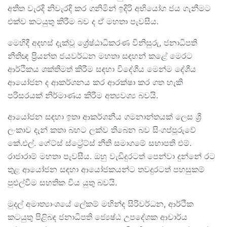
අතීත වැරදි නිවැරදි කර ගනිමින් ඉදිරි අභියෝග ජය ගැනීමට
එක්ව කටයුතු කිරීම බව ද ඒ මහතා පැවසීය.
මෙහිදී අදහස් දැක්වූ ශ්‍රේෂ්ඨාධිකරණ විනිසුරු, ජනාධිපති
නීතිඥ ප්‍රියන්ත ජයවර්ධන මහතා සඳහන් කළේ මෙරට
ආර්ථිකය ශක්තිමත් කිරීම සඳහා විදේශීය මෙන්ම දේශීය
ආයෝජන ද ආකර්ශනය කර ආරක්ෂා කර ගත හැකි
පරිසරයක් නිර්මාණය කිරීම අත්‍යවශ්‍ය බවයි.
ආයෝජන සඳහා ඉතා ආකර්ශනීය ගමනාන්තයක් ලෙස ශ්‍රී
ලංකාව දැන් කතා බහට ලක්ව තිබෙන බව සිංගප්පූරුවේ
කේ.එල්. ගේට්ස් ස්ට්‍රේට්ස් නීති සමාගමේ සභාපති එම්.
රාජාරාම් මහතා පැවසීය. ඔහු වැඩිදුරටත් පෙන්වා දුන්නේ රට
තුළ ආයෝජන සඳහා ආයෝජකයන්ට තවදුරටත් පහසුකම්
පුළුල්වීම සහතික විය යුතු බවයි.
මුදල් අමාත්‍යාංශයේ ලේකම් මහින්ද සිරිවර්ධන, ආර්ථික
කටයුතු පිළිබඳ ජනාධිපති ජ්‍යෙෂ්ඨ උපදේශක ආචාර්ය