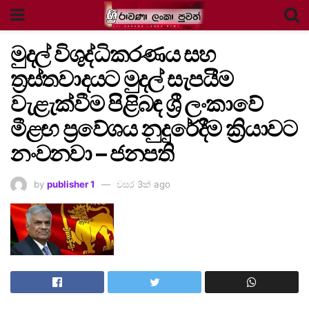
මුදල් විශුද්ධිකරණය සහ
ත්‍රස්තවාදයට මුදල් සැපයීම
වැළැක්වීම පිළිබඳ ශ්‍රී ලංකාවේ
මීළඟ ප්‍රවේශය නුදුරේදීම ක්‍රියාවට
නංවනවා – ජනපති
by
publisher 1
වසර 3ක් ago