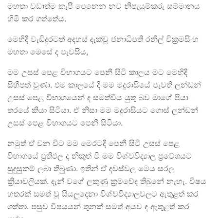
මහතා වඩාත්ම කැපී පෙනෙන නව නිපැයුම්කරු සම්මානය
හිමි කර ගත්තේය.
මෙහිදී වැඩිදුරටත් අදහස් දැක්වූ ජනාධිපති රනිල් වික්‍රමසිංහ
මහතා මෙසේ ද පැවසීය,
මම උසස් පෙළ විභාගයට පෙනී සිටි කාලය මට මෙහිදී
සිහිපත් වුණා. එම කාලයේ දී මම මදුරාසියේ පැවති ලන්ඩන්
උසස් පෙළ විභාගයෙන් ද සමත්විය යුතු බව මාගේ පියා
තරයේ කියා සිටියා. ඒ නිසා මම මදුරාසියට ගොස් ලන්ඩන්
උසස් පෙළ විභාගයට පෙනී සිටියා.
නමුත් ඒ වන විට මම මෙරටදී පෙනී සිටි උසස් පෙළ
විභාගයේ ප්‍රතිඵල ද නිකුත් වී මම විශ්වවිද්‍යාල ප්‍රවේශයට
සුදුසුකම් ලබා තිබුණා. ඉතින් ඒ දවස්වල මෙය සරල
ක්‍රියාවලියක්. දැන් වගේ ලකුණු ක්‍රමවේද තිබුනේ නැහැ. විෂය
හතරක් සමත් වූ සියලුදෙනා විශ්වවිද්‍යාලවලට ඇතුළත් කර
ගත්තා. පසුව විෂයයන් තුනක් සමත් අයව ද ඇතුළත් කර