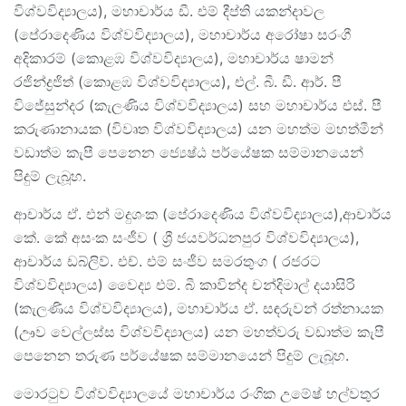
විශ්වවිද්‍යාලය), මහාචාර්ය ඩී. එම් දීප්ති යකන්දාවල
(පේරාදෙණිය විශ්වවිද්‍යාලය), මහාචාර්ය අරෝෂා සරංගී
අදිකාරම් (කොළඹ විශ්වවිද්‍යාලය), මහාචාර්ය ෂාමන්
රජින්ද්‍රජිත් (කොළඹ විශ්වවිද්‍යාලය), එල්. බී. ඩී. ආර්. පී
විජේසුන්දර (කැලණිය විශ්වවිද්‍යාලය) සහ මහාචාර්ය එස්. පී
කරුණානායක (විවෘත විශ්වවිද්‍යාලය) යන මහත්ම මහත්මීන්
වඩාත්ම කැපී පෙනෙන ජ්‍යෙෂ්ඨ පර්යේෂක සම්මානයෙන්
පිදුම් ලැබූහ.
ආචාර්ය ඒ. එන් මදුශංක (පේරාදෙණිය විශ්වවිද්‍යාලය),ආචාර්ය
කේ. කේ අසංක සංජීව ( ශ්‍රී ජයවර්ධනපුර විශ්වවිද්‍යාලය),
ආචාර්ය ඩබ්ලිව්. එච්. එම් සංජීව සමරතුංග ( රජරට
විශ්වවිද්‍යාලය) වෛද්‍ය එම්. බී කාවින්ද චන්දිමාල් දයාසිරි
(කැලණිය විශ්වවිද්‍යාලය), මහාචාර්ය ඒ. සඳරුවන් රත්නායක
(ඌව වෙල්ලස්ස විශ්වවිද්‍යාලය) යන මහත්වරු වඩාත්ම කැපී
පෙනෙන තරුණ පර්යේෂක සම්මානයෙන් පිදුම් ලැබූහ.
මොරටුව විශ්වවිද්‍යාලයේ මහාචාර්ය රංගික උමේෂ් හල්වතුර