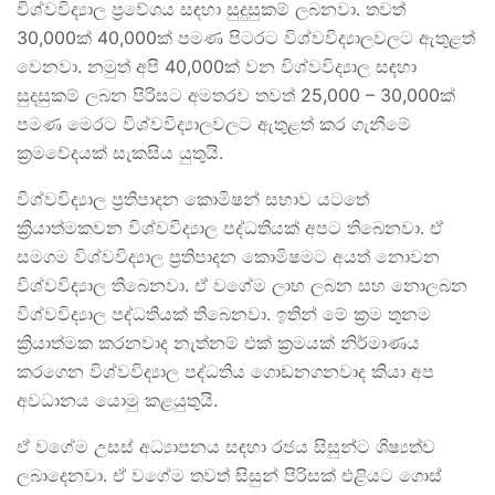
විශ්වවිද්‍යාල ප්‍රවේශය සඳහා සුදුසුකම් ලබනවා. තවත්
30,000ක් 40,000ක් පමණ පිටරට විශ්වවිද්‍යාලවලට ඇතුළත්
වෙනවා. නමුත් අපි 40,000ක් වන විශ්වවිද්‍යාල සඳහා
සුදසුකම් ලබන පිරිසට අමතරව තවත් 25,000 – 30,000ක්
පමණ මෙරට විශ්වවිද්‍යාලවලට ඇතුළත් කර ගැනීමේ
ක්‍රමවේදයක් සැකසිය යුතුයි.
විශ්වවිද්‍යාල ප්‍රතිපාදන කොමිෂන් සභාව යටතේ
ක්‍රියාත්මකවන විශ්වවිද්‍යාල පද්ධතියක් අපට තිබෙනවා. ඒ
සමගම විශ්වවිද්‍යාල ප්‍රතිපාදන කොමිෂමට අයත් නොවන
විශ්වවිද්‍යාල තිබෙනවා. ඒ වගේම ලාභ ලබන සහ නොලබන
විශ්වවිද්‍යාල පද්ධතියක් තිබෙනවා. ඉතින් මේ ක්‍රම තුනම
ක්‍රියාත්මක කරනවාද නැත්නම් එක් ක්‍රමයක් නිර්මාණය
කරගෙන විශ්වවිද්‍යාල පද්ධතිය ගොඩනගනවාද කියා අප
අවධානය යොමු කළයුතුයි.
ඒ වගේම උසස් අධ්‍යාපනය සඳහා රජය සිසුන්ට ශිෂ්‍යත්ව
ලබාදෙනවා. ඒ වගේම තවත් සිසුන් පිරිසක් එළියට ගොස්