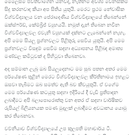
මෙලෙසම පවත්වාගෙන යනවද, නැත්නම් අවශ්‍ය වෙනස්කම්
සිදු කරනවාද කියා අප සිතිය යුතුයි. මෙරට ප්‍රථම නේවාසික
විශ්වවිද්‍යාලය වන පේරාදෙණිය විශ්වවිද්‍යාලයේ තිබෙන්නේ
ඔක්ස්ෆර්ඩ්, කේම්බ්‍රිජ් ව්‍යුහයයි. නමුත් දැන් තිබෙන නවීන
විශ්වවිද්‍යාලවල එවැනි ව්‍යුහයක් දක්නට ලැබෙන්නේ නැහැ.
අපි මෙම සියලු ප්‍රශ්නවලට පිළිතුරු සෙවිය යුතුයි. අපි මෙම
ප්‍රශ්නවලට විසඳුම් සෙවීම සඳහා අධ්‍යාපනය පිළිබඳ අමාත්‍ය
මණ්ඩල කමිටුවක් ද පිහිටුවා තිබෙනවා.
අද සම්මාන ලැබු ඔබ සියලුදෙනාට මම සුබ පතන අතර මෙම
පර්යේෂණ තුළින් මෙරට විශ්වවිද්‍යාලවල කීර්තිනාමය ඉහළට
ඔසවා තැබීමට ඔබ සමත්ව ඇති බව කිවයුතුයි. ඒ වගේම
මෙම පර්යේෂණ කටයුතු සඳහා ඉදිරියේ දී වැඩි ප්‍රතිපාදන
ලබාදීමට අපි බලාපොරොත්තු වන අතර ඒ සඳහා වාර්ෂිකව
රුපියල් බිලියනයක පමණ මුදලක් ලබාදීමට අවධානය යොමු
කර තිබෙනවා.
වව්නියාව විශ්වවිද්‍යාලයේ උප කුලපති මහාචාර්ය ටී.