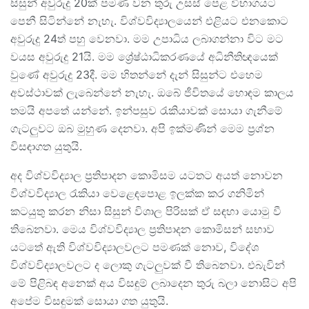
සිසුන් අවුරුදු 20ක් පමණ වන තුරු උසස් පෙළ විභාගයට
පෙනී සිටින්නේ නැහැ. විශ්වවිද්‍යාලයෙන් එළියට එනකොට
අවුරුදු 24ත් පහු වෙනවා. මම උපාධිය ලබාගන්නා විට මට
වයස අවුරුදු 21යි. මම ශ්‍රේෂ්ඨාධිකරණයේ අධිනීතිඥයෙක්
වුණේ අවුරුදු 23දී. මම හිතන්නේ දැන් සිසුන්ට එහෙම
අවස්ථාවක් ලැබෙන්නේ නැහැ. ඔබේ ජීවිතයේ හොඳම කාලය
තමයි අපතේ යන්නේ. ඉන්පසුව රැකියාවක් සොයා ගැනීමේ
ගැටලුවට ඔබ මුහුණ දෙනවා. අපි ඉක්මණින් මෙම ප්‍රශ්න
විසඳාගත යුතුයි.
අද විශ්වවිද්‍යාල ප්‍රතිපාදන කොමිසම යටතට අයත් නොවන
විශ්වවිද්‍යාල රැකියා වෙළෙඳපොළ ඉලක්ක කර ගනිමින්
කටයුතු කරන නිසා සිසුන් විශාල පිරිසක් ඒ සඳහා යොමු වී
තිබෙනවා. මෙය විශ්වවිද්‍යාල ප්‍රතිපාදන කොමිසන් සභාව
යටතේ ඇති විශ්වවිද්‍යාලවලට පමණක් නොව, විදේශ
විශ්වවිද්‍යාලවලට ද ලොකු ගැටලුවක් වී තිබෙනවා. එබැවින්
මේ පිළිබඳ අනෙක් අය විසඳුම් ලබාදෙන තුරු බලා නොසිට අපි
අපේම විසඳුමක් සොයා ගත යුතුයි.