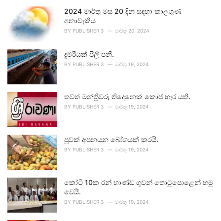
2024 මාර්තු මස 20 දින සඳහා කාලගුණ
අනාවැකිය
BY
PUBLISHER 3
මාර්තු 20, 2024
දුම්රියක් පීලි පනී.
BY
PUBLISHER 3
මාර්තු 19, 2024
තවත් මන්ත්‍රීවරු තිදෙනෙක් කෝප් හැර යති.
BY
PUBLISHER 3
මාර්තු 19, 2024
පුවක් අපනයන බෝගයක් කරයි.
BY
PUBLISHER 3
මාර්තු 19, 2024
කෝටි 10ක රන් භාණ්ඩ ගුවන් තොටුපොළෙන් හමු
වෙයි.
BY
PUBLISHER 3
මාර්තු 19, 2024