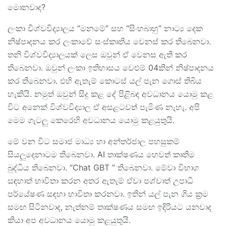
මොනවාද?
ලංකා විශ්වවිද්‍යාලය “මනමේ” සහ “සිංහබාහු” නාට්‍ය දෙක
නිෂ්පාදනය කර ලංකාවේ සංස්කෘතිය වෙනස් කර තිබෙනවා.
තනි විශ්වවිද්‍යාලයක් ලෙස ඔවුන් ඒ වෙනස ඇති කර
තිබෙනවා. ඔවුන් ලංකා ඉතිහාසය වෙළුම් 04කින් නිෂ්පාදනය
කර තිබෙනවා. එහි ඇතැම් කොටස් යල් පැන ගොස් තිබිය
හැකියි. නමුත් ඔවුන් සිදු කළ දේ පිළිබඳ අවධානය යොමු කළ
විට අනෙක් විශ්වවිද්‍යාල ඒ අසළටවත් පැමිණ නැහැ. අපි
මෙම ගැටලු කෙරෙහි අවධානය යොමු කළයුතුයි.
මේ වන විට සමාජ මාධ්‍ය හා අන්තර්ජාල පහසුකම්
සියලුදෙනාටම තිබෙනවා. AI තාක්ෂණය හෙවත් කෘතිම
බුද්ධිය තිබෙනවා. “Chat GBT ” තිබෙනවා. මේවා විභාග
සඳහාත් භාවිතා කරන අතර ඇතැම් ඒවා පශ්චාත් උපාධි
පර්යේෂණ සඳහා භාවිතා කරනවා. ඉතින් යල් පැන ගිය ක්‍රම
සමඟ සිටිනවාද, නැත්නම් තාක්ෂණය සමඟ ඉදිරියට යනවාද
කියා අප අවධානය යොමු කළයුතුයි.