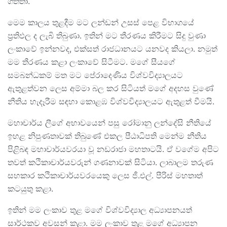
ගත්තා.
මෙම කාලය තුළදීම මට ලන්ඩන් උසස් පෙළ විභාගයේ
ප්‍රතිඵල ද ලැබි තිබුණා. ඉතින් මට තීරණය කිරීමට සිදු වුණා
ලංකාවේ ඉන්නවද, එක්සත් රාජධානයට යනවද කියලා. නමුත්
මම තීරණය කළා ලංකාවේ සිටීමට. මගේ සීයගේ
සමබන්ධකම් මත මට පේරාදෙණිය විශ්වවිද්‍යාලයට
ඇතුළත්වන ලෙස අම්මා බල කර සිටියත් මගේ අදහස වුණේ
නීතිය හැදෑරීම සඳහා කොළඹ විශ්වවිද්‍යාලයට ඇතුළත් වීමයි.
මහාචාර්ය ලීගේ අභාවයෙන් පසු රෝමානු ලන්දේසි නීතියේ
ඉහළ නිපුණතාවක් තිබුණේ එකල පීඨාධිපති මෙන්ම නීතිය
පිළිබඳ මහාචාර්යවරයා වූ නඩරාජා මහතාටයි. ඒ වගේම අපිට
තවත් කථිකාචාර්යවරුන් ගණනාවක් සිටියා. ලාබාලම තරුණ
සහකාර කථිකාචාර්යවරයෙකු ලෙස ජී.එල්. පීරිස් මහතාත්
කටයුතු කළා.
ඉතින් මම ලංකාව තුළ මගේ විශ්වවිද්‍යාල අධ්‍යාපනයත්
සාර්ථකව අවසන් කළා. මම ලංකාව තුළ මගේ අධ්‍යාපන