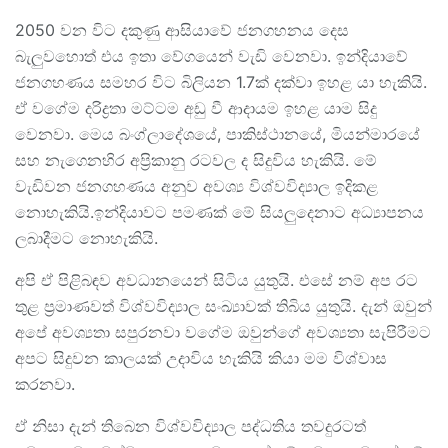
2050 වන විට දකුණු ආසියාවේ ජනගහනය දෙස
බැලුවහොත් එය ඉතා වේගයෙන් වැඩි වෙනවා. ඉන්දියාවේ
ජනගහණය සමහර විට බිලියන 1.7ක් දක්වා ඉහළ යා හැකියි.
ඒ වගේම දරිද්‍රතා මට්ටම අඩු වී ආදායම ඉහළ යාම සිදු
වෙනවා. මෙය බංග්ලාදේශයේ, පාකිස්ථානයේ, මියන්මාරයේ
සහ නැගෙනහිර අප්‍රිකානු රටවල ද සිදුවිය හැකියි. මේ
වැඩිවන ජනගහණය අනුව අවශ්‍ය විශ්වවිද්‍යාල ඉදිකළ
නොහැකියි.ඉන්දියාවට පමණක් මේ සියලුදෙනාට අධ්‍යාපනය
ලබාදීමට නොහැකියි.
අපි ඒ පිළිබඳව අවධානයෙන් සිටිය යුතුයි. එසේ නම් අප රට
තුළ ප්‍රමාණවත් විශ්වවිද්‍යාල සංඛ්‍යාවක් තිබිය යුතුයි. දැන් ඔවුන්
අපේ අවශ්‍යතා සපුරනවා වගේම ඔවුන්ගේ අවශ්‍යතා සැපිරීමට
අපට සිදුවන කාලයක් උදාවිය හැකියි කියා මම විශ්වාස
කරනවා.
ඒ නිසා දැන් තිබෙන විශ්වවිද්‍යාල පද්ධතිය තවදුරටත්