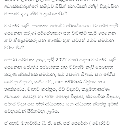
අධ්‍යක්ෂවරුන්ගේ කමිටුව විසින් ජනාධිපති රනිල් වික්‍රමසිංහ
මහතාව ද ඇගයීමට ලක් කෙ‍රිණි.
වඩාත්ම කැපී පෙනෙන ජ්‍යෙෂ්ඨ පර්යේෂකයා, වඩාත්ම කැපී
පෙනෙන තරුණ පර්යේෂකයා සහ වඩාත්ම කැපී පෙනෙන
නව නිපැයුම්කරු යන කාණ්ඩ තුන යටතේ මෙම සම්මාන
පිරිනැමිණි.
මෙවර සම්මාන උළෙලේදී 2022 වසර සඳහා වඩාත්ම කැපී
පෙනෙන ජ්‍යෙෂ්ඨ පර්යේෂක සහ වඩාත්ම කැපී පෙනෙන
තරුණ පර්යේෂක සම්මාන, සම සෞඛ්‍ය විද්‍යාව සහ දේශීය
වෛද්‍ය විද්‍යාව, ඉංජිනේරු, ගෘහ නිර්මාණ ශිල්පය සහ
තාක්ෂණය, මානව ශාස්ත්‍රය, ජීව විද්‍යාව, කළමනාකරණ
අධ්‍යයන, වෛද්‍ය හා දන්ත වෛද්‍ය විද්‍යාව, ස්වභාවික විද්‍යාව,
සමාජ විද්‍යා සහ නීති අධ්‍යයනය යන අධ්‍යයන ක්ෂේත්‍ර අටක්
වෙනුවෙන් පිරිනමනු ලැබීය.
ඒ අනුව මහාචාර්ය බී. ඒ. කේ. එස් පෙරේරා ( මොරටුව