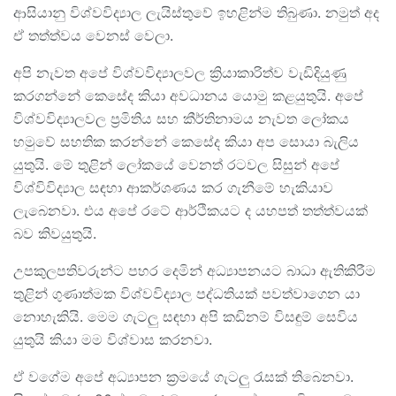
ආසියානු විශ්වවිද්‍යාල ලැයිස්තුවේ ඉහළින්ම තිබුණා. නමුත් අද
ඒ තත්ත්වය වෙනස් වෙලා.
අපි නැවත අපේ විශ්වවිද්‍යාලවල ක්‍රියාකාරිත්ව වැඩිදියුණු
කරගන්නේ කෙසේද කියා අවධානය යොමු කළයුතුයි. අපේ
විශ්වවිද්‍යාලවල ප්‍රමිතිය සහ කීර්තිනාමය නැවත ලෝකය
හමුවේ සහතික කරන්නේ කෙසේද කියා අප සොයා බැලිය
යුතුයි. මේ තුළින් ලෝකයේ වෙනත් රටවල සිසුන් අපේ
විශ්විවිද්‍යාල සඳහා ආකර්ශණය කර ගැනීමේ හැකියාව
ලැබෙනවා. එය අපේ රටේ ආර්ථිකයට ද යහපත් තත්ත්වයක්
බව කිවයුතුයි.
උපකුලපතිවරුන්ට පහර දෙමින් අධ්‍යාපනයට බාධා ඇතිකිරීම
තුළින් ගුණාත්මක විශ්වවිද්‍යාල පද්ධතියක් පවත්වාගෙන යා
නොහැකියි. මෙම ගැටලු සඳහා අපි කඩිනම් විසඳුම් සෙවිය
යුතුයි කියා මම විශ්වාස කරනවා.
ඒ වගේම අපේ අධ්‍යාපන ක්‍රමයේ ගැටලු රැසක් තිබෙනවා.