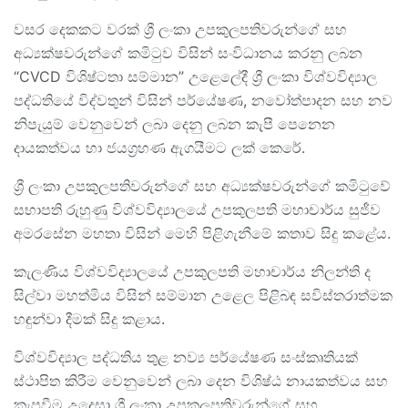
වසර දෙකකට වරක් ශ්‍රී ලංකා උපකුලපතිවරුන්ගේ සහ
අධ්‍යක්ෂවරුන්ගේ කමිටුව විසින් සංවිධානය කරනු ලබන
“CVCD විශිෂ්ටතා සම්මාන” උළෙලේදී ශ්‍රී ලංකා විශ්වවිද්‍යාල
පද්ධතියේ විද්වතුන් විසින් පර්යේෂණ, නවෝත්පාදන සහ නව
නිපැයුම් වෙනුවෙන් ලබා දෙනු ලබන කැපී පෙනෙන
දායකත්වය හා ජයග්‍රහණ ඇගයීමට ලක් කෙරේ.
ශ්‍රී ලංකා උපකුලපතිවරුන්ගේ සහ අධ්‍යක්ෂවරුන්ගේ කමිටුවේ
සභාපති රුහුණු විශ්වවිද්‍යාලයේ උපකුලපති මහාචාර්ය සුජීව
අමරසේන මහතා විසින් මෙහි පිළිගැනීමේ කතාව සිදු කළේය.
කැලණිය විශ්වවිද්‍යාලයේ උපකුලපති මහාචාර්ය නිලන්ති ද
සිල්වා මහත්මිය විසින් සම්මාන උළෙල පිළිබඳ සවිස්තරාත්මක
හඳුන්වා දීමක් සිදු කළාය.
විශ්වවිද්‍යාල පද්ධතිය තුළ නව්‍ය පර්යේෂණ සංස්කෘතියක්
ස්ථාපිත කිරීම වෙනුවෙන් ලබා දෙන විශිෂ්ඨ නායකත්වය සහ
කැපවීම උදෙසා ශ්‍රී ලංකා උපකුලපතිවරුන්ගේ සහ