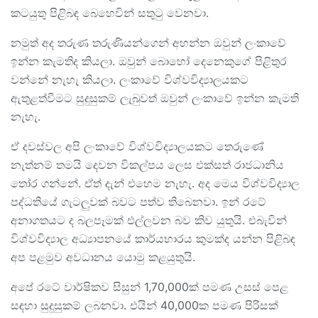
කටයුතු පිළිබඳ බෙහෙවින් සතුටු වෙනවා.
නමුත් අද තරුණ තරුණියන්ගෙන් අහන්න ඔවුන් ලංකාවේ
ඉන්න කැමතිද කියලා. ඔවුන් බොහෝ දෙනෙකුගේ පිළිතුර
වන්නේ නැහැ කියලා. ලංකාවේ විශ්වවිද්‍යාලයකට
ඇතුළත්වීමට සුදුසුකම් ලැබුවත් ඔවුන් ලංකාවේ ඉන්න කැමති
නැහැ.
ඒ දවස්වල අපි ලංකාවේ විශ්වවිද්‍යාලයකට තෙරුණේ
නැත්නම් තමයි දෙවන විකල්පය ලෙස එක්සත් රාජධානිය
තෝර ගන්නේ. ඒත් දැන් එහෙම නැහැ. අද මෙය විශ්වවිද්‍යාල
පද්ධතියේ ගැටලුවක් බවට පත්ව තිබෙනවා. ඉන් රටේ
අනාගතයට ද බලපෑමක් එල්ලවන බව කිව යුතුයි. එබැවින්
විශ්වවිද්‍යාල අධ්‍යාපනයේ කාර්යභාරය කුමක්ද යන්න පිළිබඳ
අප පළමුව අවධානය යොමු කළයුතුයි.
අපේ රටේ වාර්ෂිකව සිසුන් 1,70,000ක් පමණ උසස් පෙළ
සඳහා සුදුසුකම් ලබනවා. එයින් 40,000ක පමණ පිරිසක්