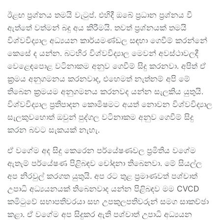
ඊළඟ ප්‍රශ්නය තමයි වැටුප්. එහිදී ඔබේ ප්‍රධාන ප්‍රශ්නය වී
ඇත්තේ වත්මන් බදු අය කිරීමයි. තවත් ප්‍රශ්නයක් තමයි
විශ්වවිද්‍යාල අධ්‍යයන කාර්යමණ්ඩල සඳහා ගෙවීම් කරන්නේ
කෙසේ ද යන්න. බටහිර විශ්වවිද්‍යාල මෙවන් අවස්ථාවලදී
වෙළෙඳපොළ වටිනාකම අනුව ගෙවීම් සිදු කරනවා. අපිත් ඒ
ක්‍රමය අනුගමනය කරනවාද, එහෙමත් නැත්නම් අපි මේ
තිබෙන ක්‍රමයම අනුගමනය කරනවද යන්න සැලකිය යුතුයි.
විශ්වවිද්‍යාල ප්‍රතිපාදන කොමිෂමට අයත් නොවන විශ්වවිද්‍යාල
සැලකුවහොත් ඔවුන් පුද්ගල වටිනාකම අනුව ගෙවීම් සිදු
කරන බවට සැකයක් නැහැ.
ඒ වගේම අද සිදු කෙරෙන පර්යේෂණවල ප්‍රමිතිය වගේම
ඇතැම් පර්යේෂණ පිළිබඳව චෝදනා තිබෙනවා. මේ සියල්ල
අප නිරවුල් කරගත යුතුයි. අප රට තුළ ප්‍රමාණවත් පශ්චාත්
උපාධි අධ්‍යයනයක් තිබෙනවාද යන්න පිළිබඳව මම CVCD
කමිටුවේ සභාපතිවරයා සහ උපකුලපතිවරුන් සමග සාකච්ඡා
කළා. ඒ වගේම අප සිදුකර ඇති පශ්චාත් උපාධි අධ්‍යයන