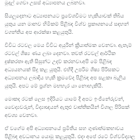
මුදල් ගෙවා උසස් අධ්‍යාපනය ලබනවා.
සියලුදෙනාට අධ්‍යාපනයට ප්‍රවේශවීමට හැකියාවක් තිබිය
යුතුය යන මානව හිමිකම් පිළිබඳ විශ්ව ප්‍රකාශනයේ සඳහන්
වගන්තිය අප ආරක්ෂා කළයුතුයි.
විවිධ රටවල මෙය විවිධ අයුරින් ක්‍රියාත්මක වෙනවා. ඇතැම්
රටවල් ශිෂ්‍ය ණය ලබා දෙනවා. තවත් රටවල් ආර්ථික
දුෂ්කරතා ඇති සිසුන්ට උදව් කරනවා.අපි මේ පිළිබඳ
අධ්‍යයනයක් සිදු කළ යුතුයි. එහිදී උපරිම ශිෂ්‍ය පිරිසකට
අධ්‍යාපනය ලබාදිය හැකි ක්‍රමවේද පිළිබඳ අප සළකා බැලිය
යුතුයි. අපට මේ ප්‍රශ්න මඟහැර යා නොහැකියි.
මොකද රටක් ලෙස ඉදිරියට යාමේ දී අපට ඉංජිනේරුවන්,
වෛද්‍යවරුන්, විද්‍යාඥයන් ඇතුළු වෘත්තිකයින් විශාල පිරිසක්
අවශ්‍ය වෙනවා.
ඒ වගේම අපි අධ්‍යාපනයේ ප්‍රමිතිය සහ ගුණාත්මකභාවය
පිළිබඳ අවධානය යොමු කළයුතුයි. එදා අපේ රටේ විශ්වවිද්‍යාල