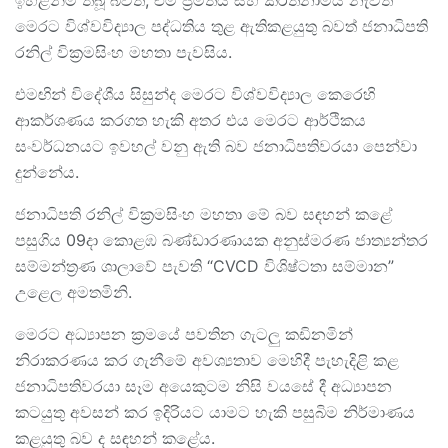
ඉහළින්ම තිබූ බවත්, එම ප්‍රමිතිය සහ කීර්තිනාමය නැවත
මෙරට විශ්වවිද්‍යාල පද්ධතිය තුළ ඇතිකළයුතු බවත් ජනාධිපති
රනිල් වික්‍රමසිංහ මහතා පැවසිය.
එමඟින් විදේශීය සිසුන්ද මෙරට විශ්වවිද්‍යාල කෙරෙහි
ආකර්ශණය කරගත හැකි අතර එය මෙරට ආර්ථිකය
සංවර්ධනයට ඉවහල් වනු ඇති බව ජනාධිපතිවරයා පෙන්වා
දුන්නේය.
ජනාධිපති රනිල් වික්‍රමසිංහ මහතා මේ බව සඳහන් කළේ
පසුගිය 09දා කොළඹ බණ්ඩාරණායක අනුස්මරණ ජාත්‍යන්තර
සම්මන්ත්‍රණ ශාලාවේ පැවති “CVCD විශිෂ්ටතා සම්මාන”
උළෙල අමතමිනි.
මෙරට අධ්‍යාපන ක්‍රමයේ පවතින ගැටලු කඩිනමින්
නිරාකරණය කර ගැනීමේ අවශ්‍යතාව මෙහිදී පැහැදිළි කළ
ජනාධිපතිවරයා සෑම අයෙකුටම නිසි වයසේ දී අධ්‍යාපන
කටයුතු අවසන් කර ඉදිරියට යාමට හැකි පසුබිම නිර්මාණය
කළයුතු බව ද සඳහන් කළේය.