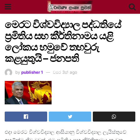
මෙරට විශ්වවිද්‍යාල පද්ධතියේ
ප්‍රමිතිය සහ කීර්තිනාමය යළි
ලෝකය හමුවේ තහවුරු
කළයුතුයි – ජනපති
by
publisher 1
වසර 3ක් ago
එදා මෙරට විශ්වවිද්‍යාල ආසියානු විශ්වවිද්‍යාල ලැයිස්තුවේ