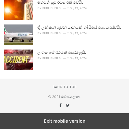
හෙටත් මුළු රටම රත් වෙයි.
BY
PUBLISHER 3
මාර්තු 19, 2024
ශ්‍රී ලන්කන් ගුවන් යානයක් හදිසියේ ගොඩබස්වයි.
BY
PUBLISHER 3
මාර්තු 19, 2024
ලංගම බස් රථයක් පෙරළෙයි.
BY
PUBLISHER 3
මාර්තු 19, 2024
BACK TO TOP
© 2021
රාවණා ලංකා
.
Exit mobile version