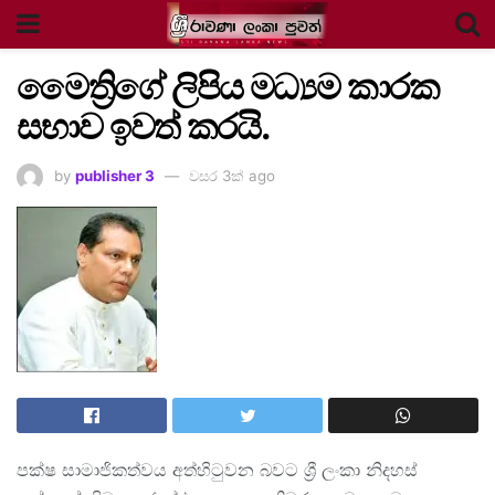
මෛත්‍රිගේ ලිපිය මධ්‍යම කාරක
සභාව ඉවත් කරයි.
by
publisher 3
වසර 3ක් ago
පක්ෂ සාමාජිකත්වය අත්හිටුවන බවට ශ්‍රී ලංකා නිදහස්