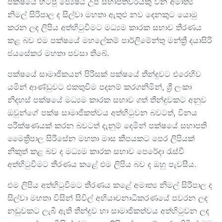
පක්ෂයේ හිටපු ජ්‍යෙෂ්ඨ උප සභාපතිවරයකු වන අමාත්‍ය
නිමල් සිරිපාල ද සිල්වා මහතා ඇතුළු නව දෙනකුට යොමු
කරන ලද ලිපිය අත්හිටුවීමට මධ්‍යම කාරක සභාව තීරණය
කළ බව එම පක්ෂයේ මහලේකම් පාර්ලිමේන්තු මන්ත්‍රී දයාසිරි
ජයසේකර මහතා පවසා තිබේ.
පක්ෂයේ සාමාජිකයන් පිරිසක් පක්ෂයේ තීන්දුවට එරෙහිව
යමින් ආණ්ඩුවට එකතුවීම පදනම් කරගනිමින්, ශ්‍රී ලංකා
නිදහස් පක්ෂයේ මධ්‍යම කාරක සභාව ගත් තීන්දුවකට අනුව
ඔවුන්ගේ පක්ෂ සාමාජිකත්වය අත්හිටුවන බවටත්, විනය
පරීක්ෂණයක් කරන බවටත් දැනුම් දෙමින් පක්ෂයේ සභාපති
මෛත්‍රීපාල සිරිසේන මහතා මාස කීපයකට පෙර ලිපියක්
නිකුත් කළ බව ද මධ්‍යම කාරක සභාව පෙරේදා රැස්වී
අත්හිටුවීමට තීරණය කළේ එම ලිපිය බව ද ඔහු පැවසීය.
එම ලිපිය අත්හිටුවීමට තීරණය කළේ අමාත්‍ය නිමල් සිරිපාල ද
සිල්වා මහතා විසින් සිවිල් අභියාචනාධිකරණයේ පවරන ලද
නඩුවකට ලැබී ඇති තීන්දුව හා සාමාජිකත්වය අත්හිටුවන ලද