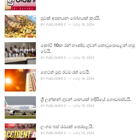
පුවක් අපනයන බෝගයක් කරයි.
BY
PUBLISHER 3
මාර්තු 19, 2024
කෝටි 10ක රන් භාණ්ඩ ගුවන් තොටුපොළෙන් හමු
වෙයි.
BY
PUBLISHER 3
මාර්තු 19, 2024
හෙටත් මුළු රටම රත් වෙයි.
BY
PUBLISHER 3
මාර්තු 19, 2024
ශ්‍රී ලන්කන් ගුවන් යානයක් හදිසියේ ගොඩබස්වයි.
BY
PUBLISHER 3
මාර්තු 19, 2024
ලංගම බස් රථයක් පෙරළෙයි.
BY
PUBLISHER 3
මාර්තු 19, 2024