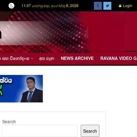
11:37 සෙනසුරාදා, අගෝස්තු 8, 2026
Login
රීඩා සහ විනෝදාංශ
අප ගැන
NEWS ARCHIVE
RAVANA VIDEO 
Search
Search