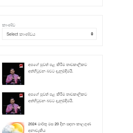
කාණ්ඩ
Select කාණ්ඩය
අපගේ පුවත් පළ කිරීම තාවකාලිකව
අත්හිටුවන බවට දැනුම්දීමයි.
අපගේ පුවත් පළ කිරීම තාවකාලිකව
අත්හිටුවන බවට දැනුම්දීමයි.
2024 මාර්තු මස 20 දින සඳහා කාලගුණ
අනාවැකිය