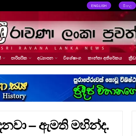
ENGLISH
සිංහල
්
පාරිසරික
අධ්‍යාපන
විශේෂාංග
කාන්තා අතිරේකය
ක්‍
දෙනවා – ඇමති මහින්ද.