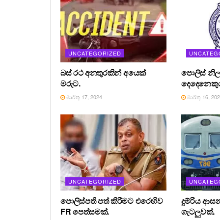
UNCATEGORIZED
UNCATEG
බස් රථ අනතුරකින් අයෙක්
පොලිස් නිල
මරුට.
දෙදෙනෙකුග
මාර්තු 17, 2024
මාර්තු 16, 20
UNCATEGORIZED
UNCATEG
පොලිස්පති පත් කිරීමට එරෙහිව
දුම්රිය ආස
FR පෙත්සමක්.
ගැටලුවක්.