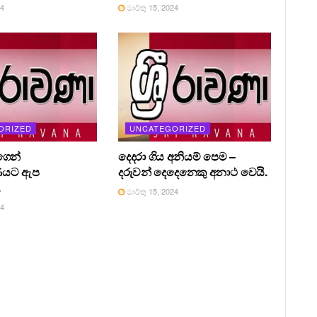
24
මාර්තු 15, 2024
ORIZED
UNCATEGORIZED
ෙන්
දෙදරා ගිය අනියම් පෙම –
ණයට ඇප
දරුවන් දෙදෙනෙකු අනාථ වෙයි.
.
මාර්තු 15, 2024
24