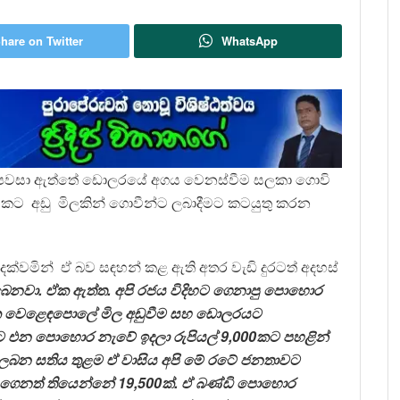
hare on Twitter
WhatsApp
සින් පවසා ඇත්තේ ඩොලරයේ අගය වෙනස්වීම සලකා ගොවි
0 කට අඩු මිලකින් ගොවීන්ට ලබාදීමට කටයුතු කරන
ස් දක්වමින් ඒ බව සඳහන් කළ ඇති අතර වැඩි දුරටත් අදහස්
බෙනවා. ඒක ඇත්ත. අපි රජය විදිහට ගෙනාපු පොහොර
ක වෙළෙඳපොලේ මිල අඩුවීම සහ ඩොලරයට
ඟට එන පොහොර නැවේ ඉදලා රුපියල්
9,000
කට පහළින්
ලබන සතිය තුළම ඒ වාසිය අපි මේ රටේ ජනතාවට
 ගෙනත් තියෙන්නේ
19,500
ක්. ඒ බණ්ඩි පොහොර