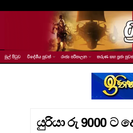
මුල් පිටුව
විදේශීය පුවත්
රාජ්‍ය පරිපාලන
තරුණ සහ ප්‍රජා පුවත
යුරියා රු 9000 ට 