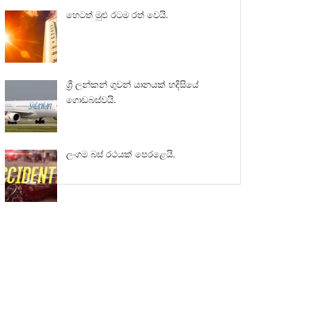
හෙටත් මුළු රටම රත් වෙයි.
ශ්‍රී ලන්කන් ගුවන් යානයක් හදිසියේ
ගොඩබස්වයි.
ලංගම බස් රථයක් පෙරළෙයි.