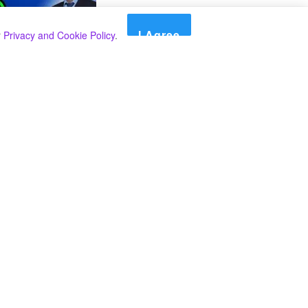
I Agree
r
Privacy and Cookie Policy
.
Search
Search
කාණ්ඩ
Select කාණ්ඩය
අපගේ පුවත් පළ කිරීම තාවකාලිකව අත්හිටුවන බවට
දැනුම්දීමයි.
අපගේ පුවත් පළ කිරීම තාවකාලිකව අත්හිටුවන බවට