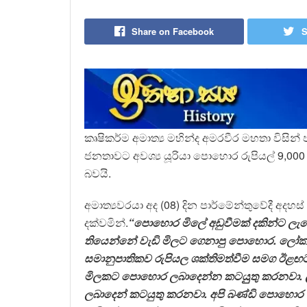
Share on Facebook
S
කෘෂිකර්ම අමාත්‍ය මහින්ද අමරවීර මහතා වි
ජනතාවට අවශ්‍ය යූරියා පොහොර රුපියල් 9,00
බවයි.
අමාත්‍යවරයා අද (08) දින පාර්මේන්තුවේදී අදහ
දක්වමින්.
“
පොහොර මිලේ අඩුවීමක් දකින්ට ලැ
තියෙන්නේ වැඩි මිලට ගෙනාපු පොහොර. ලෝ
සමානුපාතිකව රුපියල ශක්තිමත්වීම සමග ඊළ
මිලකට පොහොර ලබාදෙන්න කටයුුතු කරනවා. 
ලබාදෙන් කටයුතු කරනවා.
අපි බණ්ඩි පොහොර