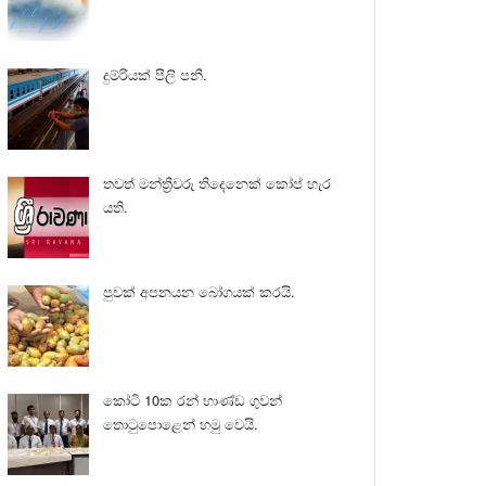
දුම්රියක් පීලි පනී.
තවත් මන්ත්‍රීවරු තිදෙනෙක් කෝප් හැර
යති.
පුවක් අපනයන බෝගයක් කරයි.
කෝටි 10ක රන් භාණ්ඩ ගුවන්
තොටුපොළෙන් හමු වෙයි.