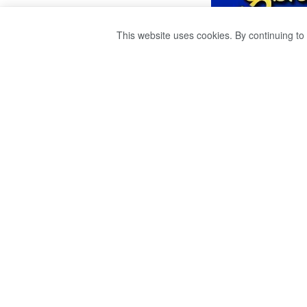
This website uses cookies. By continuing to 
ධනුෂ්ක එල්ලවූ චෝද
by
publisher 1
වසර 3ක් ago