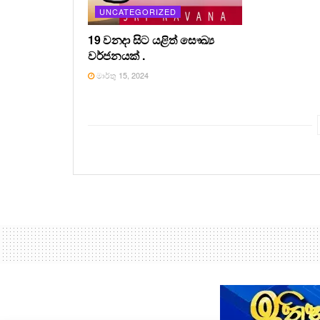
UNCATEGORIZED
19 වනදා සිට යළිත් සෞඛ්‍ය
වර්ජනයක් .
මාර්තු 15, 2024