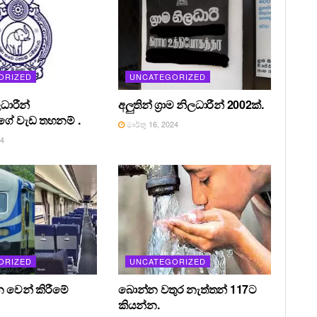
ORIZED
UNCATEGORIZED
ධාරීන්
අලුතින් ග්‍රාම නිලධාරීන් 2002ක්.
ේ වැඩ තහනම් .
මාර්තු 16, 2024
24
ORIZED
UNCATEGORIZED
න වෙන් කිරීමේ
බොන්න වතුර නැත්තන් 117ට
කියන්න.