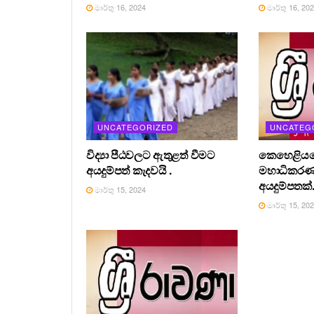
මාර්තු 16, 2024
මාර්තු 16, 20
UNCATEGORIZED
UNCATEG
විද්‍යා පීඨවලට ඇතුළත් වීමට
කෙහෙළියග
අයදුම්පත් කැදවයි .
මහාධිකර
අයදුම්පතක්
මාර්තු 15, 2024
මාර්තු 15, 20