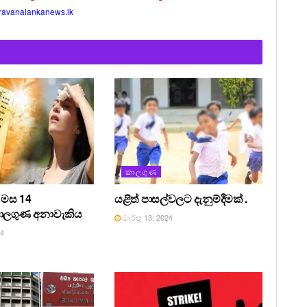
ravanalankanews.lk
කාලගුණ
ු මස 14
යළිත් පාසල්වලට දැනුම්දීමක් .
කාලගුණ අනාවැකිය
මාර්තු 13, 2024
24