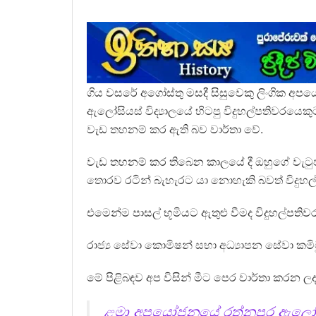
ගිය වසරේ අගෝස්තු මසදී සිසුවෙකු ලිංගික අ
ඇලෝසියස් විද්‍යාලයේ හිටපු විදුහල්පතිවරයෙකුට 
වැඩ තහනම් කර ඇති බව වාර්තා වේ.
වැඩ තහනම් කර තිබෙන කාලයේ දී ඔහුගේ වැට
තොරව රටින් බැහැරට යා නොහැකි බවත් විදුහල්
එමෙන්ම පාසල් භූමියට ඇතුළු වීමද විදුහල්පති
රාජ්‍ය සේවා කොමිෂන් සභා අධ්‍යාපන සේවා ක
මේ පිළිබඳව අප විසින් මීට පෙර වාර්තා කරන ලද 
ළමා අපයෝජනයේ රත්නපුර ඇලෝසිය