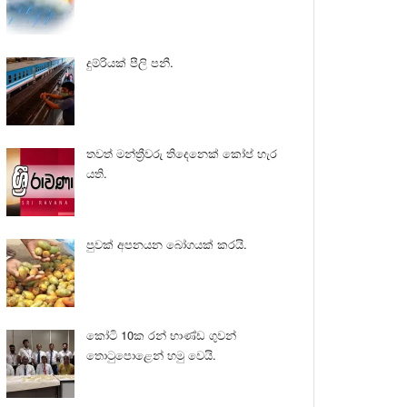
දුම්රියක් පීලි පනී.
තවත් මන්ත්‍රීවරු තිදෙනෙක් කෝප් හැර
යති.
පුවක් අපනයන බෝගයක් කරයි.
කෝටි 10ක රන් භාණ්ඩ ගුවන්
තොටුපොළෙන් හමු වෙයි.