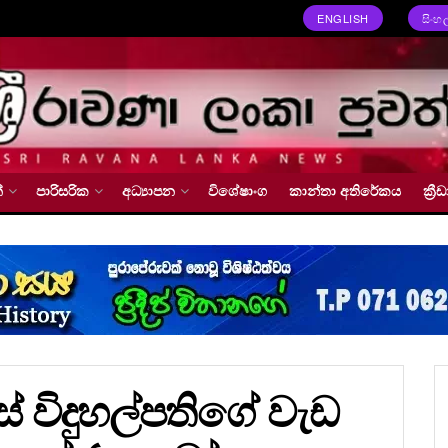
ENGLISH
සිංහ
්
පාරිසරික
අධ්‍යාපන
විශේෂාංග
කාන්තා අතිරේකය
ක්‍
 විදුහල්පතිගේ වැඩ