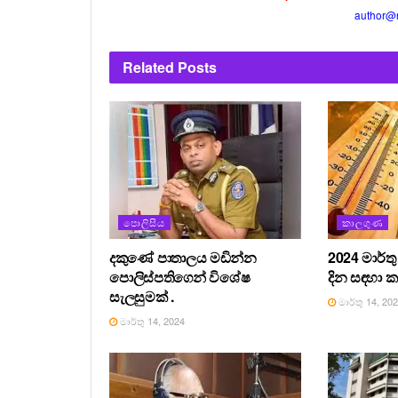
author@
Related
Posts
පොලිසිය
කාලගුණ
දකුණේ පාතාලය මඩින්න
2024 මාර්ත
පොලිස්පතිගෙන් විශේෂ
දින සඳහා 
සැලසුමක් .
මාර්තු 14, 20
මාර්තු 14, 2024