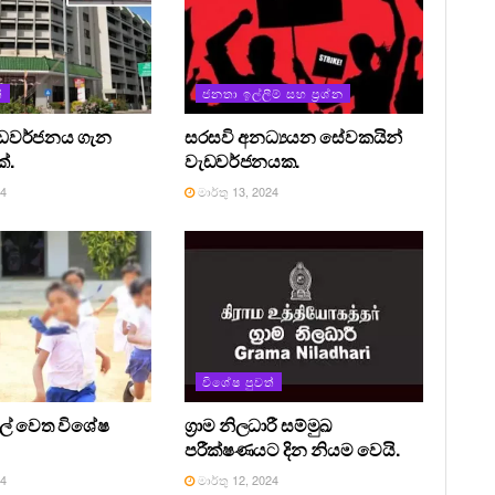
්
ජනතා ඉල්ලීම් සහ ප්‍රශ්න
ැඩවර්ජනය ගැන
සරසවි අනධ්‍යයන සේවකයින්
්.
වැඩවර්ජනයක.
24
මාර්තු 13, 2024
විශේෂ පුවත්
සල් වෙත විශේෂ
ග්‍රාම නිලධාරී සම්මුඛ
පරීක්ෂණයට දින නියම වෙයි.
24
මාර්තු 12, 2024