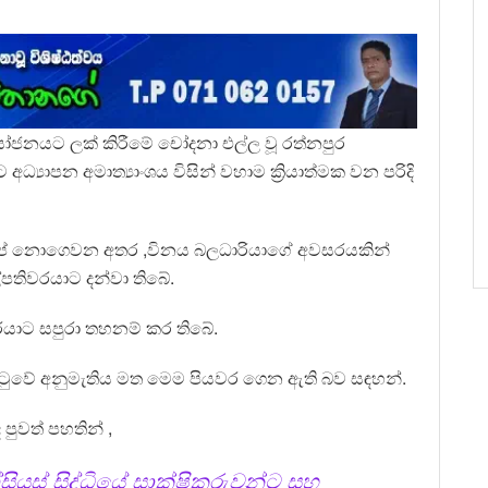
පයෝජනයට ලක් කිරීමේ චෝදනා එල්ල වූ රත්නපුර
අධ්‍යාපන අමාත්‍යාංශය විසින් වහාම ක්‍රියාත්මක වන පරිදි
ුප් නොගෙවන අතර ,විනය බලධාරියාගේ අවසරයකින්
පතිවරයාට දන්වා තිබේ.
වරයාට සපුරා තහනම් කර තිබේ.
මිටුවේ අනුමැතිය මත මෙම පියවර ගෙන ඇති බව සඳහන්.
පුවත් පහතින් ,
ස් සිද්ධියේ සාක්ෂිකරුවන්ට සහ