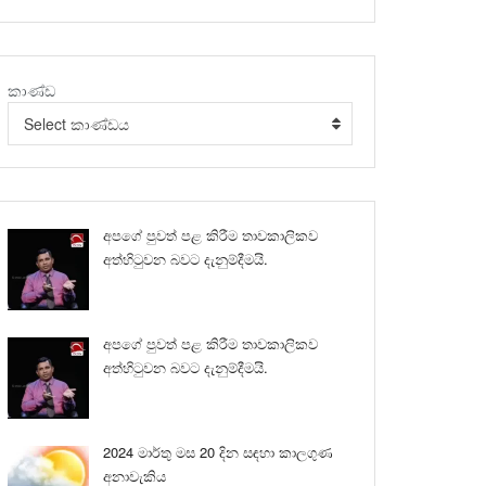
කාණ්ඩ
Select කාණ්ඩය
අපගේ පුවත් පළ කිරීම තාවකාලිකව
අත්හිටුවන බවට දැනුම්දීමයි.
අපගේ පුවත් පළ කිරීම තාවකාලිකව
අත්හිටුවන බවට දැනුම්දීමයි.
2024 මාර්තු මස 20 දින සඳහා කාලගුණ
අනාවැකිය