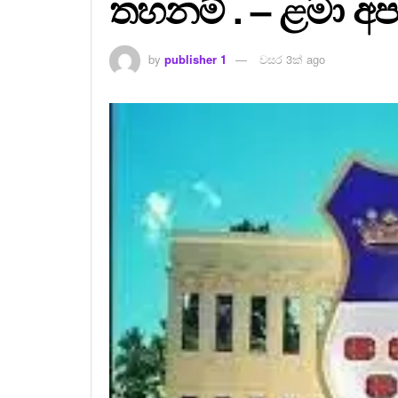
තහනම් . – ළමා 
by
publisher 1
වසර 3ක් ago