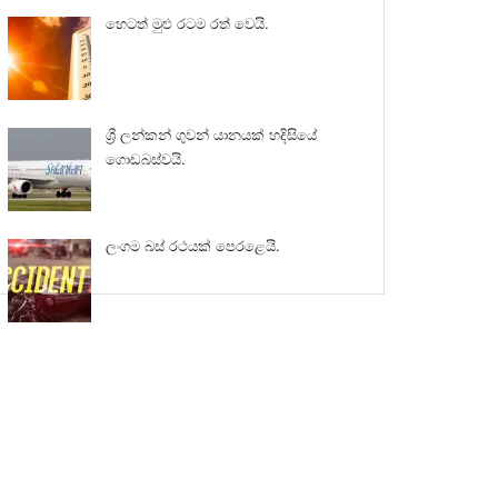
හෙටත් මුළු රටම රත් වෙයි.
ශ්‍රී ලන්කන් ගුවන් යානයක් හදිසියේ
ගොඩබස්වයි.
ලංගම බස් රථයක් පෙරළෙයි.