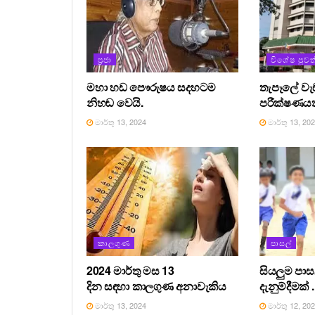
ප්‍රජා
විශේෂ පුවත
මහා හඩ පෞරුෂය සදහටම
තැපෑලේ ව
නිහඬ වෙයි.
පරීක්ෂණයක
මාර්තු 13, 2024
මාර්තු 13, 20
කාලගුණ
පාසල්
2024 මාර්තු මස 13
සියලුම පා
දින සඳහා කාලගුණ අනාවැකිය
දැනුම්දීමක් .
මාර්තු 13, 2024
මාර්තු 12, 20