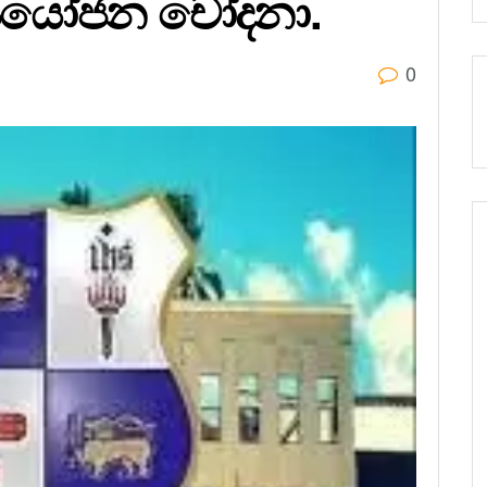
අපයෝජන චෝදනා.
0