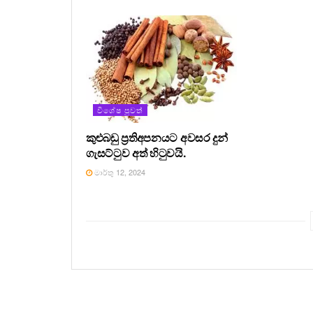
විශේෂ පුවත්
කුළුබඩු ප්‍රතිඅපනයට අවසර දුන්
ගැසට්ටුව අත් හිටුවයි.
මාර්තු 12, 2024