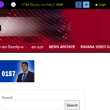
17:54 සිකුරාදා, අගෝස්තු 7, 2026
Login
ල
රීඩා සහ විනෝදාංශ
අප ගැන
NEWS ARCHIVE
RAVANA VIDEO 
Search
Search