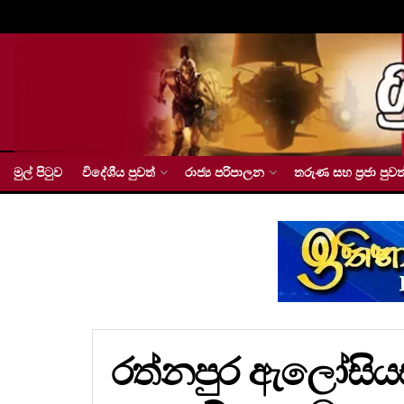
මුල් පිටුව
විදේශීය පුවත්
රාජ්‍ය පරිපාලන
තරුණ සහ ප්‍රජා පුවත
රත්නපුර ඇලෝසියස්