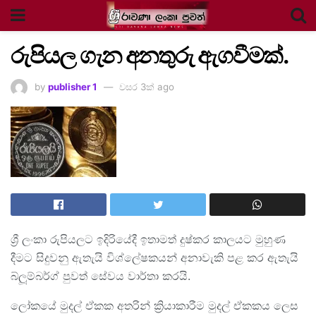
රුපියල ගැන අනතුරු ඇගවීමක්.
by
publisher 1
වසර 3ක් ago
ශ්‍රී ලංකා රුපියලට ඉදිරියේදී ඉතාමත් දුෂ්කර කාලයට මුහුණ
දීමට සිදුවනු ඇතැයි විශ්ලේෂකයන් අනාවැකි පළ කර ඇතැයි
බ්ලූම්බර්ග් පුවත් සේවය වාර්තා කරයි.
ලෝකයේ මුදල් ඒකක අතරින් ක්‍රියාකාරීම මුදල් ඒකකය ලෙස