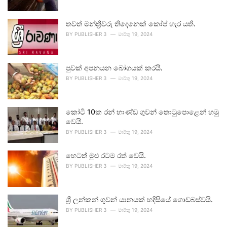
තවත් මන්ත්‍රීවරු තිදෙනෙක් කෝප් හැර යති.
BY
PUBLISHER 3
මාර්තු 19, 2024
පුවක් අපනයන බෝගයක් කරයි.
BY
PUBLISHER 3
මාර්තු 19, 2024
කෝටි 10ක රන් භාණ්ඩ ගුවන් තොටුපොළෙන් හමු
වෙයි.
BY
PUBLISHER 3
මාර්තු 19, 2024
හෙටත් මුළු රටම රත් වෙයි.
BY
PUBLISHER 3
මාර්තු 19, 2024
ශ්‍රී ලන්කන් ගුවන් යානයක් හදිසියේ ගොඩබස්වයි.
BY
PUBLISHER 3
මාර්තු 19, 2024