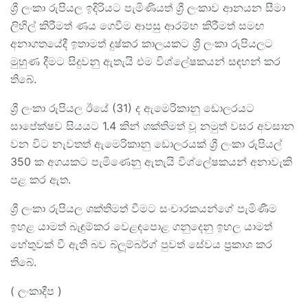
ශ්‍රී ලංකා රුපියල ඉදිරියට පැමිණියත් ශ්‍රී ලංකාව ආනයන සීමා
ලිහිල් කිරීමත් ණය ගෙවීම ආපසු ආරම්භ කිරීමත් සමඟ
අනාගතයේදී ඉතාමත් දුෂ්කර කාලයකට ශ්‍රී ලංකා රුපියලට
මුහුණ දීමට සිදුවනු ඇතැයි එම විශ්ලේෂකයන් සඳහන් කර
තිබේ.
ශ්‍රී ලංකා රුපියල ඊයේ (31) ද ඇමෙරිකානු ඩොලරයට
සාපේක්ෂව සියයට 1.4 කින් ශක්තිමත් වූ නමුත් වසර අවසාන
වන විට නැවතත් ඇමෙරිකානු ඩොලරයක් ශ්‍රී ලංකා රුපියල්
350 ක අගයකට පැමිණෙනු ඇතැයි විශ්ලේෂකයන් අනාවැකි
පළ කර ඇත.
ශ්‍රී ලංකා රුපියල ශක්තිමත් වීමට සංචාරකයන්ගේ පැමිණීම
ඉහළ යාමත් බැඳුම්කර වෙළඳපොළ ගනුදෙනු ඉහල යාමත්
හේතුවක් වී ඇති බව බ්ලූම්බර්ග් පුවත් සේවය ප්‍රකාශ කර
තිබේ.
( ලංකාදීප )