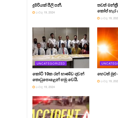
දුම්රියක් පීලි පනී.
තවත් මන්ත්‍
කෝප් හැර ය
මාර්තු 19, 2024
මාර්තු 19, 20
UNCATEGORIZED
UNCATEG
කෝටි 10ක රන් භාණ්ඩ ගුවන්
හෙටත් මුළු
තොටුපොළෙන් හමු වෙයි.
මාර්තු 19, 20
මාර්තු 19, 2024