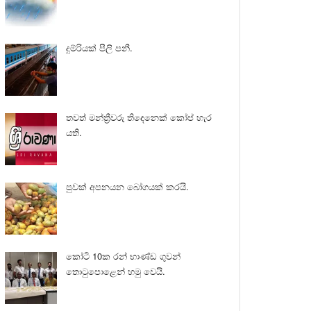
දුම්රියක් පීලි පනී.
තවත් මන්ත්‍රීවරු තිදෙනෙක් කෝප් හැර
යති.
පුවක් අපනයන බෝගයක් කරයි.
කෝටි 10ක රන් භාණ්ඩ ගුවන්
තොටුපොළෙන් හමු වෙයි.