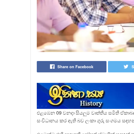
Share on Facebook
S
එළඹෙන 09 වනදා සියලුම වෘත්තීය සමිති ඒකාබද්
සංවිධානය කර ඇති බව ලංකා ගුරු සංගමය සඳහන