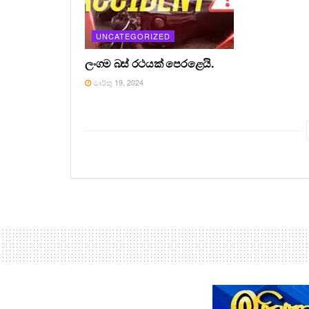
UNCATEGORIZED
ලංගම බස් රථයක් පෙරළෙයි.
මාර්තු 19, 2024