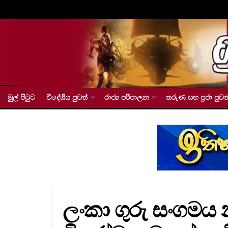
මුල් පිටුව
විදේශීය පුවත්
රාජ්‍ය පරිපාලන
තරුණ සහ ප්‍රජා පුවත
ලංකා ගුරු සංගමය 