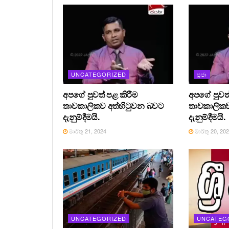
UNCATEGORIZED
ප්‍රජා
අපගේ පුවත් පළ කිරීම
අපගේ පුවත්
තාවකාලිකව අත්හිටුවන බවට
තාවකාලිකව
දැනුම්දීමයි.
දැනුම්දීමයි.
මාර්තු 21, 2024
මාර්තු 20, 20
UNCATEGORIZED
UNCATEG