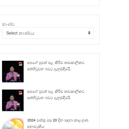
කාණ්ඩ
Select කාණ්ඩය
අපගේ පුවත් පළ කිරීම තාවකාලිකව
අත්හිටුවන බවට දැනුම්දීමයි.
අපගේ පුවත් පළ කිරීම තාවකාලිකව
අත්හිටුවන බවට දැනුම්දීමයි.
2024 මාර්තු මස 20 දින සඳහා කාලගුණ
අනාවැකිය