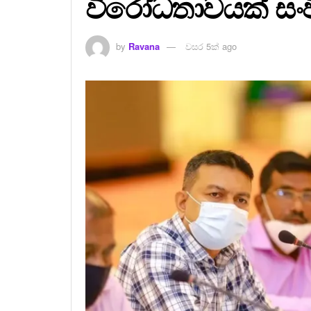
විරෝධතාවයක් සං
by
Ravana
වසර 5ක් ago