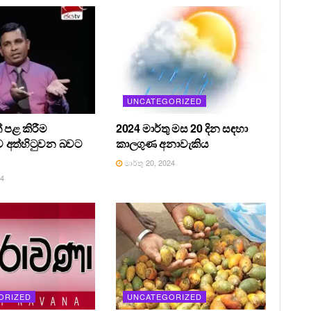
UNCATEGORIZED
 පළ කිරීම
2024 මාර්තු මස 20 දින සඳහා
 අත්හිටුවන බවට
කාලගුණ අනාවැකිය
මාර්තු 20, 2024
24
ORIZED
UNCATEGORIZED