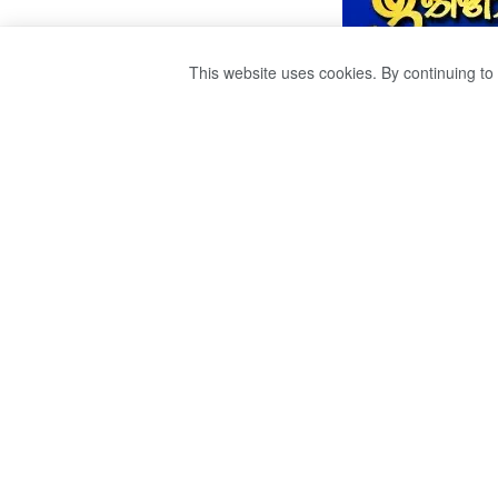
This website uses cookies. By continuing to 
අද තවත් ආසාදිතයින
by
Ravana
වසර 5ක් ago