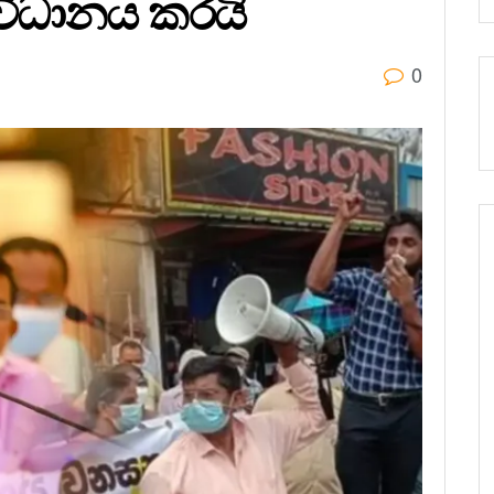
විධානය කරයි
0