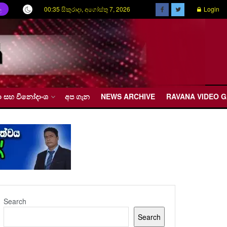
00:35 සිකුරාදා, අගෝස්තු 7, 2026
Login
ල
රීඩා සහ විනෝදාංශ
අප ගැන
NEWS ARCHIVE
RAVANA VIDEO 
Search
Search