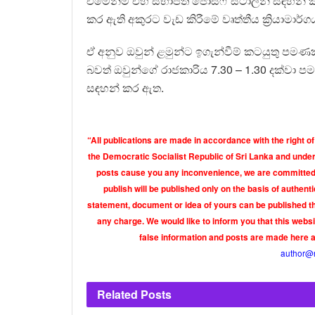
එමෙන්ම එහි සභාපති ජෝසෆ් ස්ටාලින් සඳහන් කළ
කර ඇති අකුරට වැඩ කිරීමේ වෘත්තීය ක්‍රියාමාර්
ඒ අනුව ඔවුන් ළමුන්ට ඉගැන්වීම් කටයුතු පමණක
බවත් ඔවුන්ගේ රාජකාරිය 7.30 – 1.30 දක්වා පම
සඳහන් කර ඇත.
“All publications are made in accordance with the right of
the Democratic Socialist Republic of Sri Lanka and under 
posts cause you any inconvenience, we are committed t
publish will be published only on the basis of authen
statement, document or idea of yours can be published th
any charge. We would like to inform you that this webs
false information and posts are made here 
author@
Related
Posts