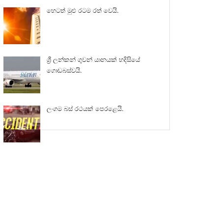
හෙටත් මුළු රටම රත් වෙයි.
ශ්‍රී ලන්කන් ගුවන් යානයක් හදිසියේ
ගොඩබස්වයි.
ලංගම බස් රථයක් පෙරළෙයි.