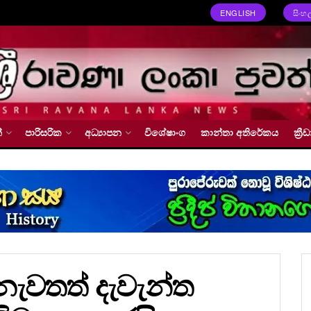
ENGLISH
සිංහ
්
පාරිසරික
අධ්‍යාපන
විශේෂාංග
කාන්තා අතිරේකය
ක්‍
නැවතත් දැවැන්ත