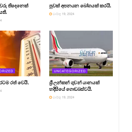
රීවරු තිදෙනෙක්
පුවක් අපනයන බෝගයක් කරයි.
ති.
මාර්තු 19, 2024
24
ORIZED
UNCATEGORIZED
 රටම රත් වෙයි.
ශ්‍රී ලන්කන් ගුවන් යානයක්
හදිසියේ ගොඩබස්වයි.
24
මාර්තු 19, 2024