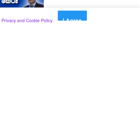
I Agree
r
Privacy and Cookie Policy
.
Search
Search
කාණ්ඩ
Select කාණ්ඩය
අපගේ පුවත් පළ කිරීම තාවකාලිකව අත්හිටුවන බවට
දැනුම්දීමයි.
අපගේ පුවත් පළ කිරීම තාවකාලිකව අත්හිටුවන බවට