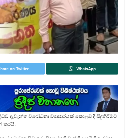
hare on Twitter
WhatsApp
ධව දැවැන්ත විරෝධතා ව්‍යාපාරයක් කොළඹ දී සිදුකිරීමට
් කරයි.