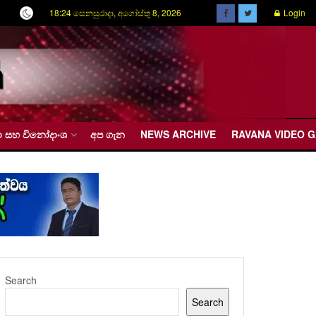
18:24 සෙනසුරාදා, අගෝස්තු 8, 2026
Login
රීඩා සහ විනෝදාංශ
අප ගැන
NEWS ARCHIVE
RAVANA VIDEO 
Search
Search