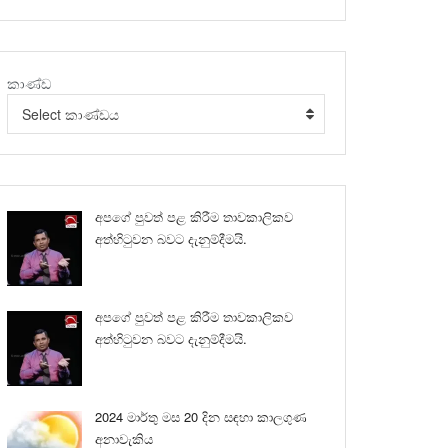
කාණ්ඩ
Select කාණ්ඩය
අපගේ පුවත් පළ කිරීම තාවකාලිකව
අත්හිටුවන බවට දැනුම්දීමයි.
අපගේ පුවත් පළ කිරීම තාවකාලිකව
අත්හිටුවන බවට දැනුම්දීමයි.
2024 මාර්තු මස 20 දින සඳහා කාලගුණ
අනාවැකිය