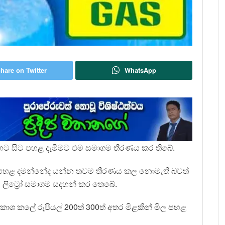
hare on Twitter
WhatsApp
මිල හෙට සිට පහළ දැමීමට එම සමාගම තීරණය කර තිබේ.
කින් පහළ දමන්නේද යන්න තවම තීරණය කල නොමැති බවත්
 ලිට්‍රෝ සමාගම සදහන් කර තෙබේ.
රකාශ කලේ රුපියල් 200ත් 300ත් අතර මිළකින් මිල පහළ