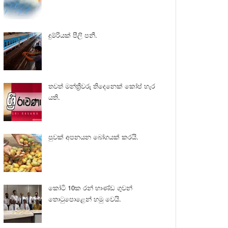
දුම්රියක් පීලි පනී.
තවත් මන්ත්‍රීවරු තිදෙනෙක් කෝප් හැර
යති.
පුවක් අපනයන බෝගයක් කරයි.
කෝටි 10ක රන් භාණ්ඩ ගුවන්
තොටුපොළෙන් හමු වෙයි.