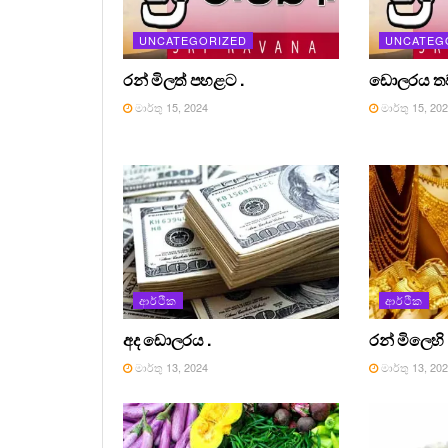
UNCATEGORIZED
UNCATEG
රන් මිලත් පහළට .
ඩොලරය තවත
මාර්තු 15, 2024
මාර්තු 15, 20
ආර්ථික
ආර්ථික
අද ඩොලරය .
රන් මිලෙහි 
මාර්තු 13, 2024
මාර්තු 13, 20