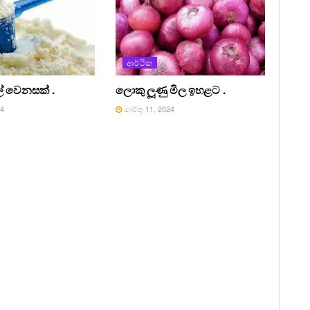
ආර්ථික
ලේ වෙනසක් .
ලොකු ලූණු මිල ඉහළට .
24
මාර්තු 11, 2024