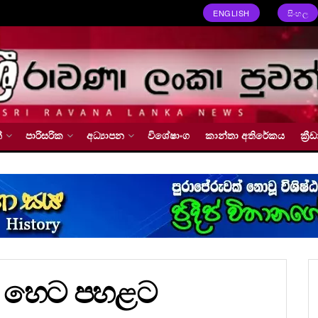
ENGLISH
සිංහල
්
පාරිසරික
අධ්‍යාපන
විශේෂාංග
කාන්තා අතිරේකය
ක්‍
මිළ හෙට පහළට