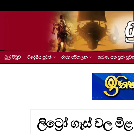
මුල් පිටුව
විදේශීය පුවත්
රාජ්‍ය පරිපාලන
තරුණ සහ ප්‍රජා පුවත
ලිට්‍රෝ ගෑස් වල 