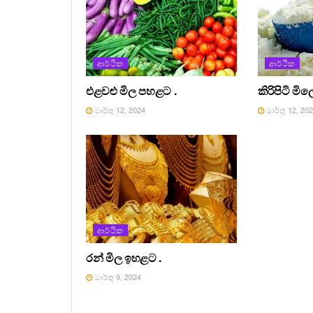
ආර්ථික
ආර්ථික
එළවළු මිල පහළට .
කිරිපිටි මි
මාර්තු 12, 2024
මාර්තු 12, 20
ආර්ථික
රන් මිල ඉහළට .
මාර්තු 9, 2024