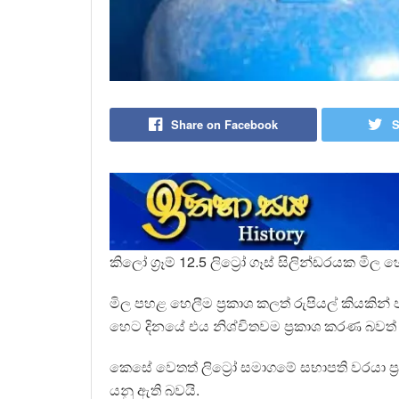
Share on Facebook
S
කිලෝ ග්‍රෑම් 12.5 ලිට්‍රෝ ගෑස් සිලින්ඩරයක 
මිල පහළ හෙලීම ප්‍රකාශ කලත් රුපියල් කිය
හෙට දිනයේ එය නිශ්චිතවම ප්‍රකාශ කරණ බවත්
කෙසේ වෙතත් ලිට්‍රෝ සමාගමේ සභාපති වරයා ප්‍
යනු ඇති බවයි.