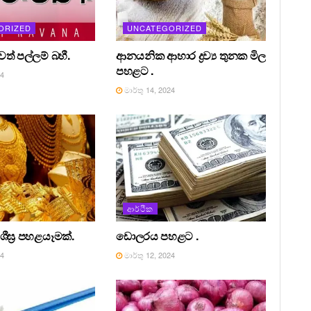
ORIZED
UNCATEGORIZED
් පල්ලම් බහී.
ආනයනික ආහාර ද්‍රව්‍ය තුනක මිල
පහළට .
24
මාර්තු 14, 2024
ආර්ථික
ශීඝ්‍ර පහළයෑමක්.
ඩොලරය පහළට .
24
මාර්තු 12, 2024