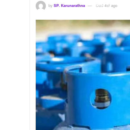
by
SP. Karunarathna
වසර 4ක් ago