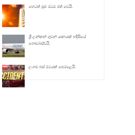
හෙටත් මුළු රටම රත් වෙයි.
ශ්‍රී ලන්කන් ගුවන් යානයක් හදිසියේ
ගොඩබස්වයි.
ලංගම බස් රථයක් පෙරළෙයි.