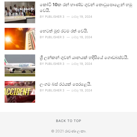
කෝටි 10ක රන් භාණ්ඩ ගුවන් තොටුපොළෙන් හමු
වෙයි.
BY
PUBLISHER 3
මාර්තු 19, 2024
හෙටත් මුළු රටම රත් වෙයි.
BY
PUBLISHER 3
මාර්තු 19, 2024
ශ්‍රී ලන්කන් ගුවන් යානයක් හදිසියේ ගොඩබස්වයි.
BY
PUBLISHER 3
මාර්තු 19, 2024
ලංගම බස් රථයක් පෙරළෙයි.
BY
PUBLISHER 3
මාර්තු 19, 2024
BACK TO TOP
© 2021
රාවණා ලංකා
.