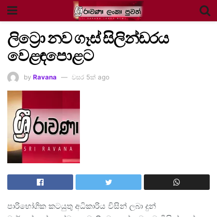
ලිට්‍රො නව ගෑස් සිලින්ඩරය
වෙළඳපොළට
by
Ravana
වසර 5ක් ago
පාරිභෝගික කටයුතු අධිකාරිය විසින් ලබා දුන්