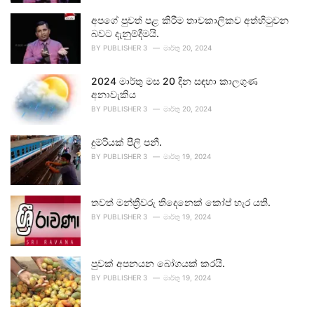
අපගේ පුවත් පළ කිරීම තාවකාලිකව අත්හිටුවන
බවට දැනුම්දීමයි.
BY
PUBLISHER 3
මාර්තු 20, 2024
2024 මාර්තු මස 20 දින සඳහා කාලගුණ
අනාවැකිය
BY
PUBLISHER 3
මාර්තු 20, 2024
දුම්රියක් පීලි පනී.
BY
PUBLISHER 3
මාර්තු 19, 2024
තවත් මන්ත්‍රීවරු තිදෙනෙක් කෝප් හැර යති.
BY
PUBLISHER 3
මාර්තු 19, 2024
පුවක් අපනයන බෝගයක් කරයි.
BY
PUBLISHER 3
මාර්තු 19, 2024