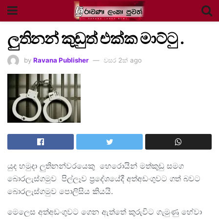
ලුතිනන් කුඩුත් එක්ක මාට්ටු .
by
Ravana Publisher
වසර 2ක් ago
යුද හමුදා ලුතිනන්වරයෙකු හෙරොයින් මත්කුඩු සමග
බොරලැස්ගමුව පිල්ලෑව ප්‍රදේශයේදී අත්අඩංගුවට ගත් බවට
බොරලැස්ගමුව පොලිසිය කියයි.
මෙලෙස අත්අඩංගුවට ගෙන ඇත්තේ කුරුවිට ගැමුණු හේවා