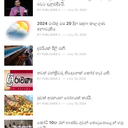
බවට දැනුම්දීමයි.
BY
PUBLISHER 3
මාර්තු 20, 2024
2024 මාර්තු මස 20 දින සඳහා කාලගුණ
අනාවැකිය
BY
PUBLISHER 3
මාර්තු 20, 2024
දුම්රියක් පීලි පනී.
BY
PUBLISHER 3
මාර්තු 19, 2024
තවත් මන්ත්‍රීවරු තිදෙනෙක් කෝප් හැර යති.
BY
PUBLISHER 3
මාර්තු 19, 2024
පුවක් අපනයන බෝගයක් කරයි.
BY
PUBLISHER 3
මාර්තු 19, 2024
කෝටි 10ක රන් භාණ්ඩ ගුවන් තොටුපොළෙන් හමු
වෙයි.